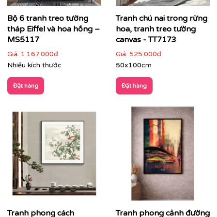
Phòng khách
: tranh khổ lớn làm điểm nhấn, tạo
Bộ 6 tranh treo tường
Tranh chú nai trong rừng
cảm giác rộng và sang trọng
tháp Eiffel và hoa hồng –
hoa, tranh treo tường
MS5117
canvas - TT7173
Giá:
1.167.000đ
Giá:
525.000đ
Nhiều kích thước
50x100cm
Đặt hàng
Đặt hàng
Tranh phong cách
Tranh phong cảnh đường