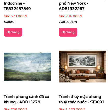
Indochine -
phố New York -
TB332457849
ADB1332267
Phòng làm việc
: giúp thư giãn tinh thần, tăng cảm
Giá:
673.000đ
Giá:
736.000đ
hứng sáng tạo
80x80
70x100cm
Đặt hàng
Đặt hàng
Tranh phong cảnh đã có
Tranh thuỷ mặc phong
khung - ADB13278
thuỷ thác nước - ST0093
Giá:
736.000đ
Giá:
1.323.000đ