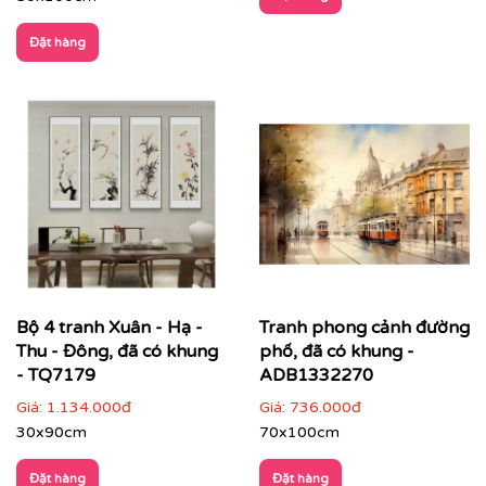
Đặt hàng
Nhà hàng – khách sạn – resort
: tăng trải nghiệm
không gian, tạo dấu ấn thẩm mỹ cho khách hàng
Bộ 4 tranh Xuân - Hạ -
Tranh phong cảnh đường
Thu - Đông, đã có khung
phố, đã có khung -
- TQ7179
ADB1332270
Giá:
1.134.000đ
Giá:
736.000đ
30x90cm
70x100cm
Đặt hàng
Đặt hàng