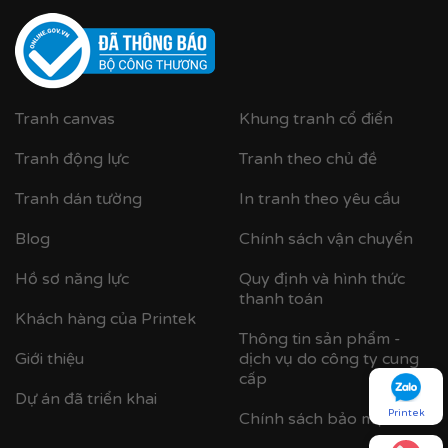
UV
✨
Chất liệu khung bền bỉ
Tranh được căng lên khung thông đã qua xử lý
chống cong vênh, ẩm mốc.
Tranh canvas
Khung tranh cổ điển
Hoàn thiện bằng khung bo viền chất liệu nhựa
Tranh động lực
composite cao cấp nâng tầm giá trị tranh.
Tranh theo chủ đề
Tranh dán tường
In tranh theo yêu cầu
Blog
Chính sách vận chuyển
Hồ sơ năng lực
Quy định và hình thức
thanh toán
Khách hàng của Printek
Thông tin sản phẩm -
Giới thiệu
dịch vụ do công ty cung
cấp
Dự án đã triển khai
Printek
Chính sách bảo mật