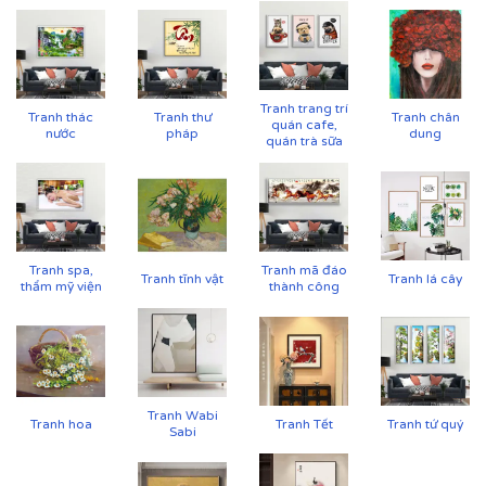
Tranh trang trí
Tranh thác
Tranh thư
Tranh chân
quán cafe,
nước
pháp
dung
quán trà sữa
Tranh spa,
Tranh mã đáo
Tranh tĩnh vật
Tranh lá cây
thẩm mỹ viện
thành công
Tranh Wabi
Tranh hoa
Tranh Tết
Tranh tứ quý
Cận cảnh tranh in trên chất liệu canvas công nghệ in
Sabi
UV