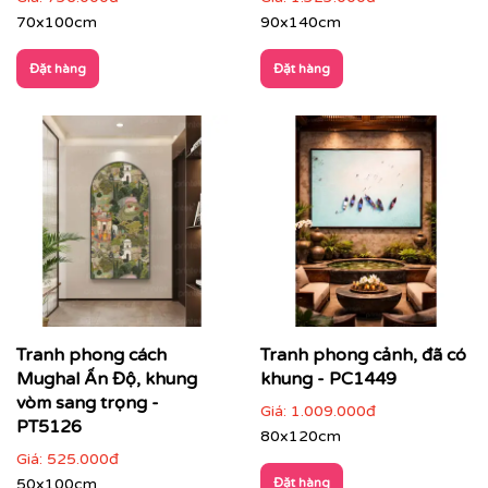
70x100cm
90x140cm
Đặt hàng
Đặt hàng
Phòng ngủ
: chọn tranh phong cảnh nhẹ nhàng,
gam màu dịu để tạo sự thư thái
Tranh phong cách
Tranh phong cảnh, đã có
Mughal Ấn Độ, khung
khung - PC1449
vòm sang trọng -
Giá:
1.009.000đ
PT5126
80x120cm
Giá:
525.000đ
50x100cm
Đặt hàng