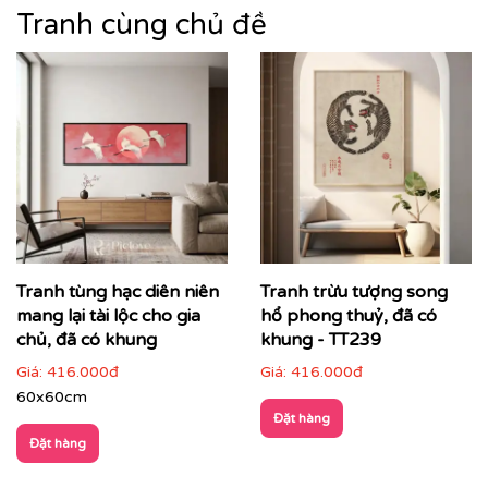
Tranh cùng chủ đề
Tranh tùng hạc diên niên
Tranh trừu tượng song
Nếu bạn yêu thích mẫu tranh đang xem, có thể bạn
mang lại tài lộc cho gia
hổ phong thuỷ, đã có
cũng sẽ quan tâm đến
những mẫu tranh cùng phong
chủ, đã có khung
khung - TT239
cách
để lựa chọn mẫu tranh phù hợp nhất với không
Giá:
416.000đ
Giá:
416.000đ
gian và ý tưởng thiết kế của bạn.
60x60cm
👉
Khám phá thêm bộ sưu tập tranh phong cảnh tại
Đặt hàng
Printek
Đặt hàng
Tranh phong cảnh – Mang thiên nhiên vào không gian