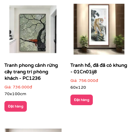
sống
Tranh phong cảnh là dòng tranh trang trí được ưa
chuộng nhờ khả năng tái hiện vẻ đẹp của thiên nhiên,
tạo cảm giác thư thái, rộng mở và cân bằng cảm xúc. Từ
phong cảnh núi non, sông nước, làng quê đến cảnh
thiên nhiên trừu tượng, mỗi bức tranh không chỉ làm
đẹp không gian mà còn góp phần nâng tầm thẩm mỹ
tổng thể.
Tranh phong cảnh rừng
Tranh hổ, đã đã có khung
cây trang trí phòng
- 01Cn01ij8
khách - PC1236
Giá:
756.000đ
Giá:
736.000đ
60x120
70x100cm
Đặt hàng
Đặt hàng