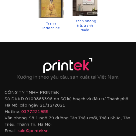
Tranh phòng
Tranh
trà, tranh
Indochine
thiền
Xưởng in theo yêu cầu, sản xuất tại Việt Nam.
CÔNG TY TNHH PRINTEK
Số DKKD 0109863396 do Sở kế hoạch và đầu tư Thành phố
Hà Nội cấp ngày 21/12/2021
Hotline:
0377221985
Văn phòng: Số 1 ngõ 79 đường Tân Triều mới, Triều Khúc, Tân
Triều, Thanh Trì, Hà Nội
Email:
sale@printek.vn
Cận cảnh tranh in trên chất liệu canvas công nghệ in