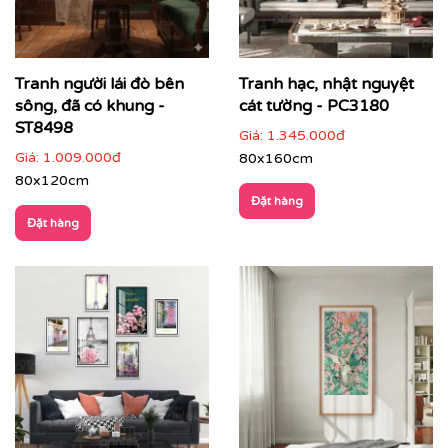
Tranh người lái đò bên
Tranh hạc, nhật nguyệt
sông, đã có khung -
cát tường - PC3180
ST8498
Giá:
1.345.000đ
Giá:
1.009.000đ
80x160cm
80x120cm
Đặt hàng
Đặt hàng
Tranh phong cảnh ruộng bậc thang do Printek sản
xuất
Cách phối tranh phong cảnh với nội thất & không gian
Tranh phong cảnh phù hợp với nhiều không gian khác
nhau: