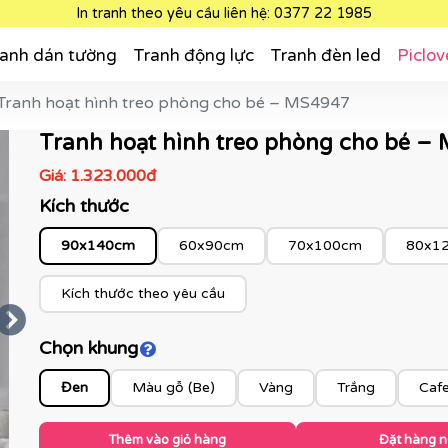
In tranh theo yêu cầu liên hệ: 0377 22 1985
anh dán tường
Tranh động lực
Tranh đèn led
Piclov
Tranh hoạt hình treo phòng cho bé – MS4947
Tranh hoạt hình treo phòng cho bé –
Giá:
1.323.000đ
Kích thước
90x140cm
60x90cm
70x100cm
80x1
Kích thước theo yêu cầu
Chọn khung
Click để xem màu khung
Đen
Màu gỗ (Be)
Vàng
Trắng
Caf
Thêm vào giỏ hàng
Đặt hàng 