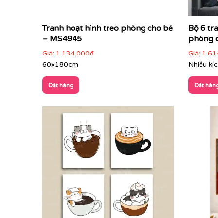
Tranh hoạt hình treo phòng cho bé
Bộ 6 tr
– MS4945
phòng 
Giá:
1.134.000đ
Giá:
1.61
60x180cm
Nhiều kí
Đặt hàng
Đặt hàn