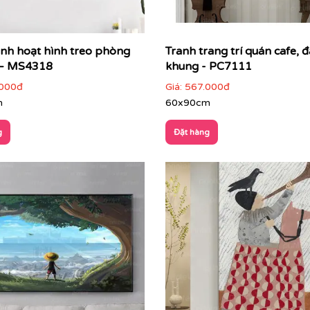
anh hoạt hình treo phòng
Tranh trang trí quán cafe, đ
 – MS4318
khung - PC7111
000đ
Giá:
567.000đ
m
60x90cm
g
Đặt hàng