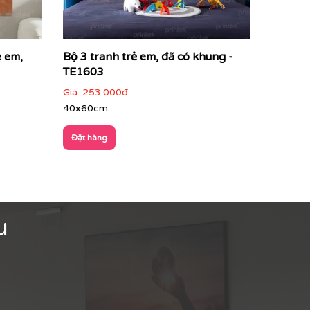
ẻ em,
Bộ 3 tranh trẻ em, đã có khung -
TE1603
Giá:
253.000đ
40x60cm
Đặt hàng
u