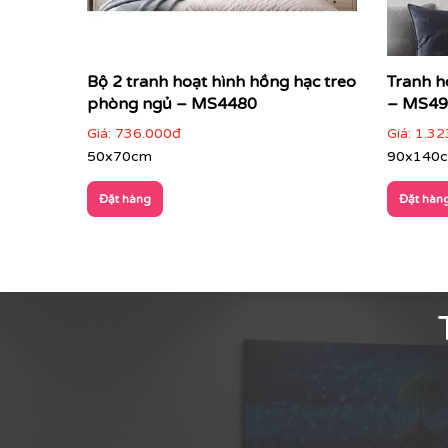
Bộ 2 tranh hoạt hình hồng hạc treo
Tranh h
phòng ngủ – MS4480
– MS49
Giá:
736.000đ
Giá:
1.32
50x70cm
90x140
Đặt hàng
Đặt hàn