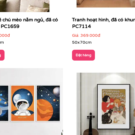
ẽ chú mèo nằm ngủ, đã có
Tranh hoạt hình, đã có khu
- PC1659
PC7114
000đ
Giá:
369.000đ
cm
50x70cm
g
Đặt hàng