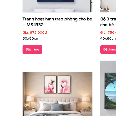
Tranh hoạt hình treo phòng cho bé
Bộ 3 tr
– MS4332
cho bé
Giá:
673.000đ
Giá:
756.
80x80cm
40x60c
Đặt hàng
Đặt hàn