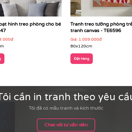
oạt hình treo phòng cho bé
Tranh treo tường phòng tr
47
tranh canvas - TE6596
3.000đ
Giá:
1.009.000đ
cm
80x120cm
g
Đặt hàng
Tôi cần in tranh theo yêu cầ
Tôi đã có mẫu tranh và kích thước
Chat với tư vấn viên