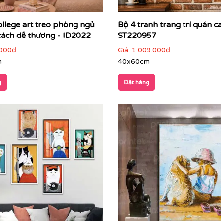
ollege art treo phòng ngủ
Bộ 4 tranh trang trí quán ca
ách dễ thương - ID2022
ST220957
000đ
Giá:
1.009.000đ
m
40x60cm
g
Đặt hàng