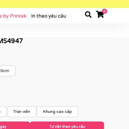
0
e by Printek
In theo yêu cầu
 MS4947
20cm
e
Tràn viền
Khung cao cấp
ngay
Tư vấn theo yêu cầu