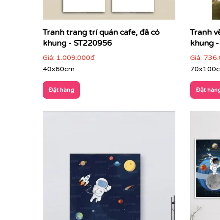
Tranh trang trí quán cafe, đã có
Tranh v
khung - ST220956
khung 
Giá:
1.009.000đ
Giá:
736.
40x60cm
70x100
Đặt hàng
Đặt hàn