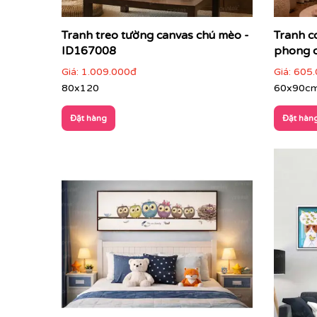
Tranh treo tường canvas chú mèo -
Tranh c
ID167008
phong c
Giá:
1.009.000đ
Giá:
605.
80x120
60x90c
Đặt hàng
Đặt hàn