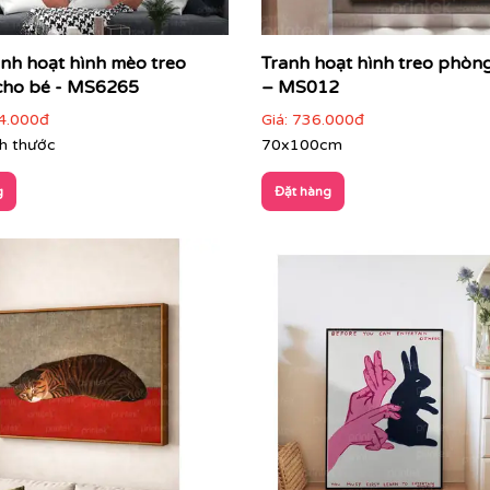
anh hoạt hình mèo treo
Tranh hoạt hình treo phòn
cho bé - MS6265
– MS012
4.000đ
Giá:
736.000đ
ch thước
70x100cm
g
Đặt hàng