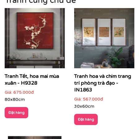
Tranh cùng chủ đề
Tranh Tết, hoa mai mùa
Tranh hoa và chim trang
xuân - H9328
trí phòng trà đạo -
IN1863
Giá:
675.000đ
Giá:
567.000đ
80x80cm
30x60cm
Đặt hàng
Đặt hàng