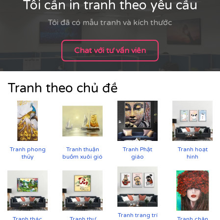
Tôi cần in tranh theo yêu cầu
Tôi đã có mẫu tranh và kích thước
Chat với tư vấn viên
Tranh theo chủ đề
Tranh phong
Tranh thuận
Tranh Phật
Tranh hoạt
thủy
buồm xuôi gió
giáo
hình
Tranh trang trí
Tranh thác
Tranh thư
Tranh chân