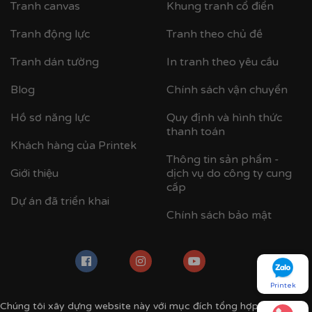
Tranh canvas
Khung tranh cổ điển
Tranh động lực
Tranh theo chủ đề
Tranh dán tường
In tranh theo yêu cầu
Blog
Chính sách vận chuyển
Hồ sơ năng lực
Quy định và hình thức
thanh toán
Khách hàng của Printek
Thông tin sản phẩm -
Giới thiệu
dịch vụ do công ty cung
cấp
Dự án đã triển khai
Chính sách bảo mật
Printek
Chúng tôi xây dựng website này với mục đích tổng hợp các mẫu