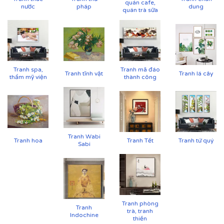
quán cafe,
nước
pháp
dung
quán trà sữa
Tranh spa,
Tranh mã đáo
Tranh tĩnh vật
Tranh lá cây
thẩm mỹ viện
thành công
Tranh Wabi
Tranh hoa
Tranh Tết
Tranh tứ quý
Sabi
Tranh phòng
Tranh
trà, tranh
Indochine
thiền