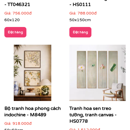
- TT046321
- HS0111
Giá:
756.000đ
Giá:
788.000đ
60x120
50x150cm
Đặt hàng
Đặt hàng
Bộ tranh hoa phong cách
Tranh hoa sen treo
Với công nghệ in hiện đại, chúng tôi đảm bảo tái tạo lại
từng chi tiết nhỏ nhất của bức tranh, mang đến cho
indochine - M8489
tường, tranh canvas -
bạn một sản phẩm hoàn hảo.
HS0778
Giá:
918.000đ
Giá:
1.512.000đ