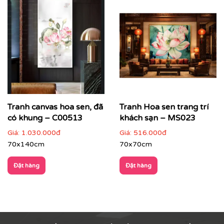
Tranh canvas hoa sen, đã
Tranh Hoa sen trang trí
có khung – C00513
khách sạn – MS023
Giá:
1.030.000đ
Giá:
516.000đ
70x140cm
70x70cm
Đặt hàng
Đặt hàng