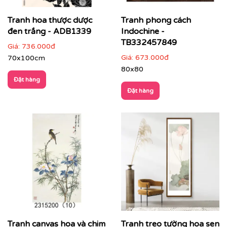
Tranh hoa thược dược
Tranh phong cách
đen trắng - ADB1339
Indochine -
TB332457849
Giá:
736.000đ
Giá:
673.000đ
70x100cm
80x80
Đặt hàng
Đặt hàng
Tranh canvas hoa và chim
Tranh treo tường hoa sen