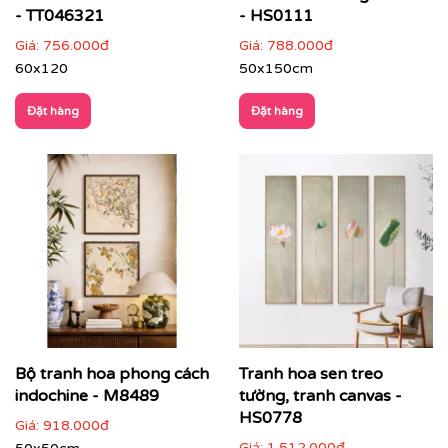
- TT046321
- HS0111
Giá:
756.000đ
Giá:
788.000đ
60x120
50x150cm
Đặt hàng
Đặt hàng
Bộ tranh hoa phong cách
Tranh hoa sen treo
Với công nghệ in hiện đại, chúng tôi đảm bảo tái tạo lại
từng chi tiết nhỏ nhất của bức tranh, mang đến cho
indochine - M8489
tường, tranh canvas -
bạn một sản phẩm hoàn hảo.
HS0778
Giá:
918.000đ
Giá:
1.512.000đ