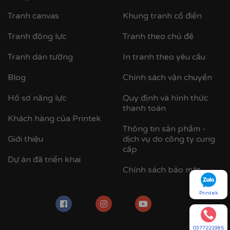
Tranh canvas
Khung tranh cổ điển
Tranh động lực
Tranh theo chủ đề
Tranh dán tường
In tranh theo yêu cầu
Blog
Chính sách vận chuyển
Hồ sơ năng lực
Quy định và hình thức
thanh toán
Khách hàng của Printek
Thông tin sản phẩm -
Giới thiệu
dịch vụ do công ty cung
cấp
Dự án đã triển khai
Chính sách bảo mật
Printek
0377221985