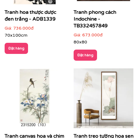
Tranh hoa thược dược
Tranh phong cách
đen trắng - ADB1339
Indochine -
TB332457849
Giá:
736.000đ
Giá:
673.000đ
70x100cm
80x80
Đặt hàng
Đặt hàng
Tranh canvas hoa và chim
Tranh treo tường hoa sen