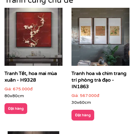
Tranh cùng chủ đề
Tranh Tết, hoa mai mùa
Tranh hoa và chim trang
xuân - H9328
trí phòng trà đạo -
IN1863
Giá:
675.000đ
Giá:
567.000đ
80x80cm
30x60cm
Đặt hàng
Đặt hàng