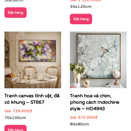
50x50cm
30x120cm
Đặt hàng
Đặt hàng
Printek còn hỗ trợ tư vấn miễn phí để giúp bạn chọn
được bức tranh phù hợp nhất với không gian và sở
thích của mình. Đặc biệt, chúng tôi còn cung cấp dịch
vụ vận chuyển trên toàn quốc, giúp bạn tiết kiệm thời
Tranh canvas tĩnh vật, đã
Tranh hoa và chim,
gian và công sức.
có khung – ST667
phong cách Indochine
style – HD4943
Giá:
736.000đ
Giá:
673.000đ
70x100cm
80x80cm
Đặt hàng