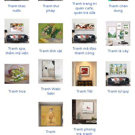
Tranh trang trí
Tranh thác
Tranh thư
Tranh chân
quán cafe,
nước
pháp
dung
quán trà sữa
Tranh spa,
Tranh mã đáo
Tranh tĩnh vật
Tranh lá cây
thẩm mỹ viện
thành công
Tranh Wabi
Tranh hoa
Tranh Tết
Tranh tứ quý
Sabi
Tranh phòng
Tranh
trà, tranh