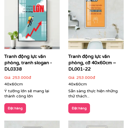
Chuyển hóa những bức ảnh, thiết kế riêng biệt
hoặc bất kỳ thông điệp nào bạn mong muốn
thành tác phẩm nghệ thuật treo tường cao cấp.
Đa dạng chất liệu, kích thước và kiểu dáng khung,
phù hợp với mọi không gian từ phòng họp, khu
vực lễ tân đến không gian làm việc chung (co-
working space).
Tranh động lực văn
Tranh động lực văn
phòng, tranh slogan -
phòng, cỡ 40x60cm –
DL0338
DL001-22
Giá:
253.000đ
Giá:
253.000đ
40x60cm
40x60cm
Ý tưởng lớn sẽ mang lại
Sẵn sàng thực hiện những
thành công lớn
thử thách...
Đặt hàng
Đặt hàng
Tranh dự án trang trí văn phòng tập đoàn Zamil