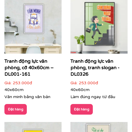
⇨
In tranh dán tường
theo nhiều kích thước
Quý khách vui lòng nhấn
vào đây
để gặp nhân viên tư
vấn hoặc SĐT
037 722 1985
để nhân viên tư vấn gửi
mẫu theo yêu cầu của quý khách.
Tư vấn thi công & chọn mẫu
Tranh động lực văn
Tranh động lực văn
phòng, cỡ 40x60cm –
phòng, tranh slogan -
DL001-161
DL0326
Giá:
253.000đ
Giá:
253.000đ
40x60cm
40x60cm
Văn minh bằng văn bản
Làm đúng ngay từ đầu
Đặt hàng
Đặt hàng