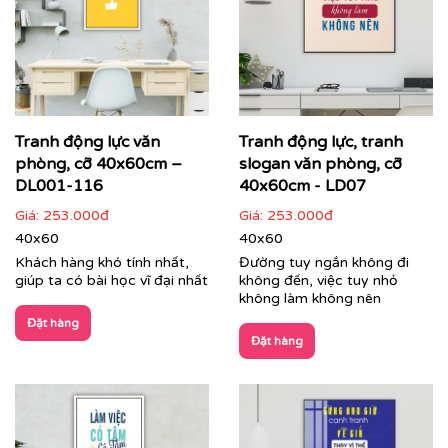
Printek thi công tranh động lực theo yêu cầu cho
khách hàng
Các dòng sản phẩm nổi bật tại Printek:
Tranh động lực văn
Tranh động lực, tranh
phòng, cỡ 40x60cm –
slogan văn phòng, cỡ
Tranh động lực & Tranh slogan:
Những câu nói truyền
cảm hứng, những thông điệp kinh doanh cốt lõi được
DL001-116
40x60cm - LD07
thiết kế với phong cách typography hiện đại, mạnh mẽ.
Giá:
253.000đ
Giá:
253.000đ
Đây là giải pháp hoàn hảo để thúc đẩy tinh thần làm
40x60
40x60
việc, gắn kết đội ngũ và nhắc nhở nhân viên về mục tiêu
Khách hàng khó tính nhất,
Đường tuy ngắn không đi
chung mỗi ngày.
giúp ta có bài học vĩ đại nhất
không đến, việc tuy nhỏ
không làm không nên
Đặt hàng
Đặt hàng