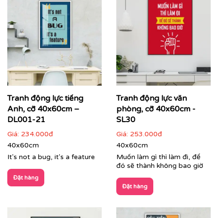
Tranh động lực tiếng
Tranh động lực văn
Anh, cỡ 40x60cm –
phòng, cỡ 40x60cm -
Tranh phong cảnh treo phòng lãnh đạo
DL001-21
SL30
Giá:
234.000đ
Giá:
253.000đ
Dịch vụ in tranh theo yêu cầu – Dấu ấn độc bản của
40x60cm
40x60cm
doanh nghiệp:
It's not a bug, it's a feature
Muốn làm gì thì làm đi, để
Bạn muốn không gian mang đậm bản sắc thương hiệu?
đó sẽ thành không bao giờ
Dịch vụ
in tranh theo yêu cầu
của Printek sẽ giúp bạn
Đặt hàng
hiện thực hóa mọi ý tưởng:
Đặt hàng
In tranh kết hợp logo, màu sắc nhận diện thương
hiệu và giá trị cốt lõi của công ty.