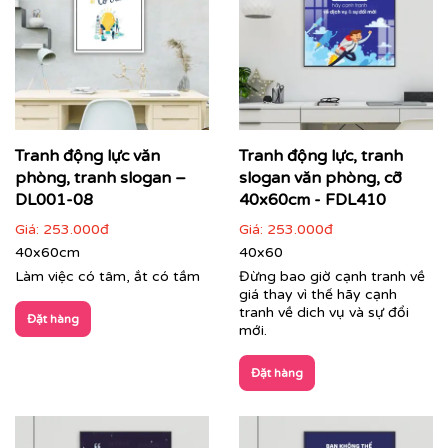
Tranh động lực văn
Tranh động lực, tranh
Cận cảnh tranh động lực do Printek sản xuất
phòng, tranh slogan –
slogan văn phòng, cỡ
DL001-08
40x60cm - FDL410
Giá:
253.000đ
Giá:
253.000đ
40x60cm
40x60
Làm việc có tâm, ắt có tầm
Đừng bao giờ cạnh tranh về
giá thay vì thế hãy cạnh
tranh về dich vụ và sự đổi
Đặt hàng
mới.
Đặt hàng