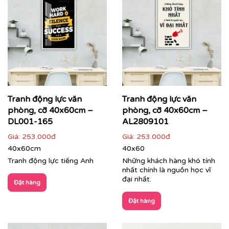
Tranh động lực văn
Tranh động lực văn
phòng, cỡ 40x60cm –
phòng, cỡ 40x60cm –
DL001-165
AL2809101
Giá:
253.000đ
Giá:
253.000đ
40x60cm
40x60
Tranh văn phòng in theo mẫu và kích thước riêng của
Tranh động lực tiếng Anh
Những khách hàng khó tính
khách hàng
nhất chính là nguồn học vĩ
đại nhất.
Đặt hàng
Quý khách có nhu cầu:
Đặt hàng
⇨
Tìm mẫu tranh
đẹp theo chủ đề
⇨
Tư vấn in tranh theo yêu cầu