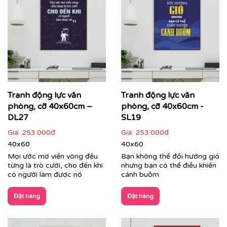
Cận cảnh tranh động lực do Printek sản xuất
Tranh Văn Phòng:
Đa dạng phong cách từ hiện đại, tối
giản đến nghệ thuật sáng tạo. Printek giúp định hình
không gian làm việc chuyên nghiệp, tạo ấn tượng mạnh
mẽ với đối tác, khách hàng ngay từ ánh nhìn đầu tiên,
đồng thời mang lại sự thư giãn cho nhân viên sau
Tranh động lực văn
Tranh động lực văn
những giờ làm việc căng thẳng.
phòng, cỡ 40x60cm –
phòng, cỡ 40x60cm -
DL27
SL19
Giá:
253.000đ
Giá:
253.000đ
40x60
40x60
Mọi ước mơ viển vông đều
Bạn không thể đổi hướng gió
từng là trò cười, cho đến khi
nhưng bạn có thể điều khiển
có người làm được nó
cánh buồm
Đặt hàng
Đặt hàng