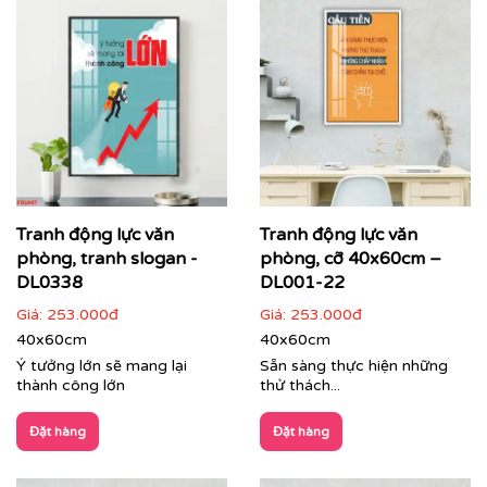
hiệu và giá trị cốt lõi của công ty.
Chuyển hóa những bức ảnh, thiết kế riêng biệt
hoặc bất kỳ thông điệp nào bạn mong muốn
thành tác phẩm nghệ thuật treo tường cao cấp.
Đa dạng chất liệu, kích thước và kiểu dáng khung,
phù hợp với mọi không gian từ phòng họp, khu
vực lễ tân đến không gian làm việc chung (co-
working space).
Tranh động lực văn
Tranh động lực văn
phòng, tranh slogan -
phòng, cỡ 40x60cm –
DL0338
DL001-22
Giá:
253.000đ
Giá:
253.000đ
40x60cm
40x60cm
Ý tưởng lớn sẽ mang lại
Sẵn sàng thực hiện những
thành công lớn
thử thách...
Đặt hàng
Đặt hàng
Tranh dự án trang trí văn phòng tập đoàn Zamil