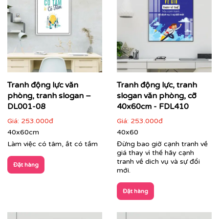
Tranh động lực văn
Tranh động lực, tranh
Cận cảnh tranh động lực do Printek sản xuất
phòng, tranh slogan –
slogan văn phòng, cỡ
DL001-08
40x60cm - FDL410
Giá:
253.000đ
Giá:
253.000đ
40x60cm
40x60
Làm việc có tâm, ắt có tầm
Đừng bao giờ cạnh tranh về
giá thay vì thế hãy cạnh
tranh về dich vụ và sự đổi
Đặt hàng
mới.
Đặt hàng