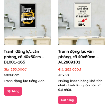
Tranh động lực văn
Tranh động lực văn
phòng, cỡ 40x60cm –
phòng, cỡ 40x60cm –
DL001-165
AL2809101
Giá:
253.000đ
Giá:
253.000đ
40x60cm
40x60
Tranh văn phòng in theo mẫu và kích thước riêng của
Tranh động lực tiếng Anh
Những khách hàng khó tính
khách hàng
nhất chính là nguồn học vĩ
đại nhất.
Đặt hàng
Quý khách có nhu cầu:
Đặt hàng
⇨
Tìm mẫu tranh
đẹp theo chủ đề
⇨
Tư vấn in tranh theo yêu cầu