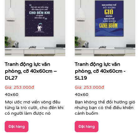
Cận cảnh tranh động lực do Printek sản xuất
Tranh Văn Phòng:
Đa dạng phong cách từ hiện đại, tối
giản đến nghệ thuật sáng tạo. Printek giúp định hình
không gian làm việc chuyên nghiệp, tạo ấn tượng mạnh
mẽ với đối tác, khách hàng ngay từ ánh nhìn đầu tiên,
đồng thời mang lại sự thư giãn cho nhân viên sau
Tranh động lực văn
Tranh động lực văn
những giờ làm việc căng thẳng.
phòng, cỡ 40x60cm –
phòng, cỡ 40x60cm -
DL27
SL19
Giá:
253.000đ
Giá:
253.000đ
40x60
40x60
Mọi ước mơ viển vông đều
Bạn không thể đổi hướng gió
từng là trò cười, cho đến khi
nhưng bạn có thể điều khiển
có người làm được nó
cánh buồm
Đặt hàng
Đặt hàng