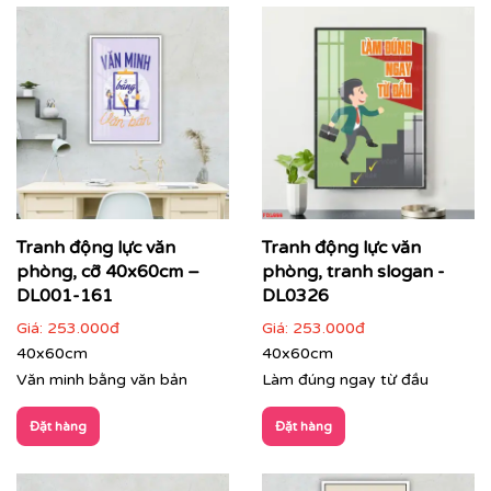
⇨
In tranh dán tường
theo nhiều kích thước
Quý khách vui lòng nhấn
vào đây
để gặp nhân viên tư
vấn hoặc SĐT
037 722 1985
để nhân viên tư vấn gửi
mẫu theo yêu cầu của quý khách.
Tư vấn thi công & chọn mẫu
Tranh động lực văn
Tranh động lực văn
phòng, cỡ 40x60cm –
phòng, tranh slogan -
DL001-161
DL0326
Giá:
253.000đ
Giá:
253.000đ
40x60cm
40x60cm
Văn minh bằng văn bản
Làm đúng ngay từ đầu
Đặt hàng
Đặt hàng