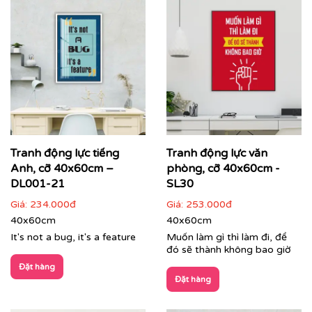
Tranh động lực tiếng
Tranh động lực văn
Anh, cỡ 40x60cm –
phòng, cỡ 40x60cm -
Tranh phong cảnh treo phòng lãnh đạo
DL001-21
SL30
Giá:
234.000đ
Giá:
253.000đ
Dịch vụ in tranh theo yêu cầu – Dấu ấn độc bản của
40x60cm
40x60cm
doanh nghiệp:
It's not a bug, it's a feature
Muốn làm gì thì làm đi, để
Bạn muốn không gian mang đậm bản sắc thương hiệu?
đó sẽ thành không bao giờ
Dịch vụ
in tranh theo yêu cầu
của Printek sẽ giúp bạn
Đặt hàng
hiện thực hóa mọi ý tưởng:
Đặt hàng
In tranh kết hợp logo, màu sắc nhận diện thương