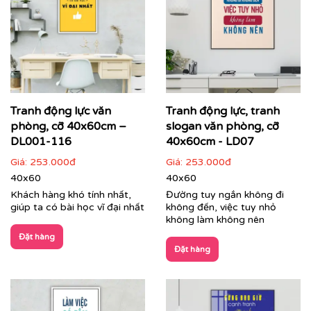
Printek thi công tranh động lực theo yêu cầu cho
khách hàng
Các dòng sản phẩm nổi bật tại Printek:
Tranh động lực văn
Tranh động lực, tranh
phòng, cỡ 40x60cm –
slogan văn phòng, cỡ
Tranh động lực & Tranh slogan:
Những câu nói truyền
cảm hứng, những thông điệp kinh doanh cốt lõi được
DL001-116
40x60cm - LD07
thiết kế với phong cách typography hiện đại, mạnh mẽ.
Giá:
253.000đ
Giá:
253.000đ
Đây là giải pháp hoàn hảo để thúc đẩy tinh thần làm
40x60
40x60
việc, gắn kết đội ngũ và nhắc nhở nhân viên về mục tiêu
Khách hàng khó tính nhất,
Đường tuy ngắn không đi
chung mỗi ngày.
giúp ta có bài học vĩ đại nhất
không đến, việc tuy nhỏ
không làm không nên
Đặt hàng
Đặt hàng