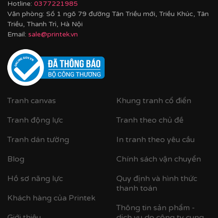
Hotline:
0377221985
Văn phòng: Số 1 ngõ 79 đường Tân Triều mới, Triều Khúc, Tân
Triều, Thanh Trì, Hà Nội
Email:
sale@printek.vn
Tranh canvas
Khung tranh cổ điển
Tranh động lực
Tranh theo chủ đề
Tranh dán tường
In tranh theo yêu cầu
Blog
Chính sách vận chuyển
Hồ sơ năng lực
Quy định và hình thức
thanh toán
Khách hàng của Printek
Thông tin sản phẩm -
Giới thiệu
dịch vụ do công ty cung