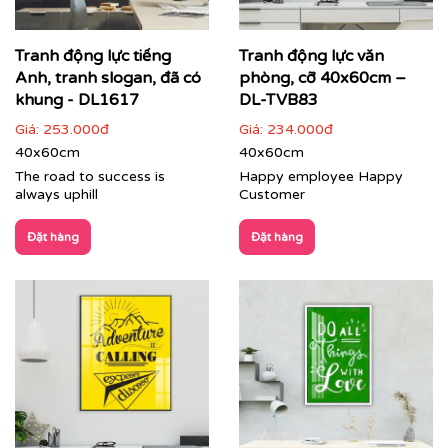
hoặc bất kỳ thông điệp nào bạn mong muốn
thành tác phẩm nghệ thuật treo tường cao cấp.
Tranh động lực tiếng
Tranh động lực văn
Đa dạng chất liệu, kích thước và kiểu dáng khung,
Anh, tranh slogan, đã có
phòng, cỡ 40x60cm –
phù hợp với mọi không gian từ phòng họp, khu
khung - DL1617
DL-TVB83
vực lễ tân đến không gian làm việc chung (co-
working space).
Giá:
253.000đ
Giá:
234.000đ
40x60cm
40x60cm
The road to success is
Happy employee Happy
always uphill
Customer
Đặt hàng
Đặt hàng
Tranh dự án trang trí văn phòng tập đoàn Zamil