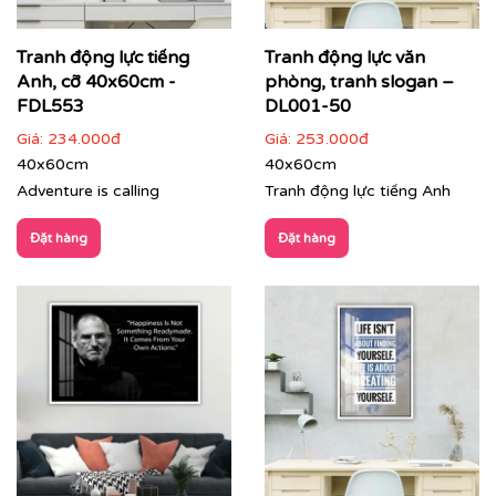
Tranh động lực tiếng
Tranh động lực văn
Anh, cỡ 40x60cm -
phòng, tranh slogan –
FDL553
DL001-50
Giá:
234.000đ
Giá:
253.000đ
40x60cm
40x60cm
Adventure is calling
Tranh động lực tiếng Anh
Đặt hàng
Đặt hàng
Tranh văn phòng in theo mẫu và kích thước riêng của
khách hàng
Quý khách có nhu cầu:
⇨
Tìm mẫu tranh
đẹp theo chủ đề
⇨
Tư vấn in tranh theo yêu cầu
⇨
In tranh dán tường
theo nhiều kích thước