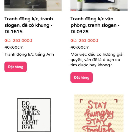
Cận cảnh tranh động lực do Printek sản xuất
Tranh động lực, tranh
Tranh động lực văn
Tranh Văn Phòng:
Đa dạng phong cách từ hiện đại, tối
slogan, đã có khung -
phòng, tranh slogan -
giản đến nghệ thuật sáng tạo. Printek giúp định hình
DL1615
DL0328
không gian làm việc chuyên nghiệp, tạo ấn tượng mạnh
mẽ với đối tác, khách hàng ngay từ ánh nhìn đầu tiên,
Giá:
253.000đ
Giá:
253.000đ
đồng thời mang lại sự thư giãn cho nhân viên sau
40x60cm
40x60cm
những giờ làm việc căng thẳng.
Tranh động lực tiếng Anh
Mọi việc đều có hướng giải
quyết, vấn đề là ở bạn có
tìm được hay không?
Đặt hàng
Đặt hàng