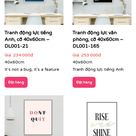
Printek thi công tranh động lực theo yêu cầu cho
khách hàng
Các dòng sản phẩm nổi bật tại Printek:
Tranh động lực tiếng
Tranh động lực văn
Anh, cỡ 40x60cm –
phòng, cỡ 40x60cm –
Tranh động lực & Tranh slogan:
Những câu nói truyền
cảm hứng, những thông điệp kinh doanh cốt lõi được
DL001-21
DL001-165
thiết kế với phong cách typography hiện đại, mạnh mẽ.
Giá:
234.000đ
Giá:
253.000đ
Đây là giải pháp hoàn hảo để thúc đẩy tinh thần làm
40x60cm
40x60cm
việc, gắn kết đội ngũ và nhắc nhở nhân viên về mục tiêu
It's not a bug, it's a feature
Tranh động lực tiếng Anh
chung mỗi ngày.
Đặt hàng
Đặt hàng