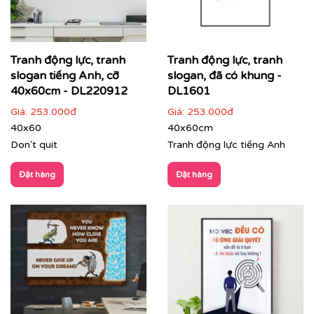
Tranh động lực, tranh
Tranh động lực, tranh
slogan tiếng Anh, cỡ
slogan, đã có khung -
40x60cm - DL220912
DL1601
Cận cảnh tranh động lực do Printek sản xuất
Giá:
253.000đ
Giá:
253.000đ
40x60
40x60cm
Don't quit
Tranh động lực tiếng Anh
Đặt hàng
Đặt hàng