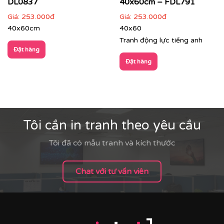
DL0837
40x60cm – FDL791
Giá:
253.000đ
Giá:
253.000đ
40x60cm
40x60
Tranh động lực tiếng anh
Đặt hàng
Đặt hàng
Tôi cần in tranh theo yêu cầu
Tôi đã có mẫu tranh và kích thước
Chat với tư vấn viên