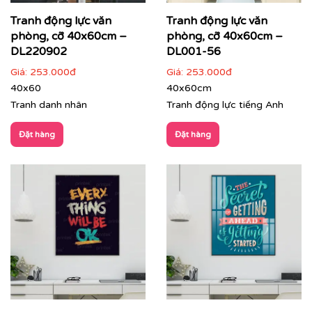
Quý khách vui lòng nhấn
vào đây
để gặp nhân viên tư
vấn hoặc SĐT
037 722 1985
để nhân viên tư vấn gửi
Tranh động lực văn
Tranh động lực văn
mẫu theo yêu cầu của quý khách.
phòng, cỡ 40x60cm –
phòng, cỡ 40x60cm –
DL220902
DL001-56
Tư vấn thi công & chọn mẫu
Giá:
253.000đ
Giá:
253.000đ
40x60
40x60cm
Tranh danh nhân
Tranh động lực tiếng Anh
Đặt hàng
Đặt hàng