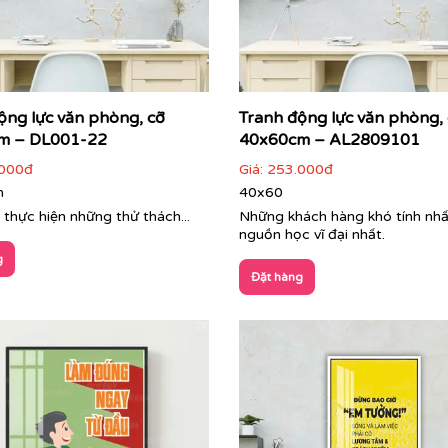
ộng lực văn phòng, cỡ
Tranh động lực văn phòng,
m – DL001-22
40x60cm – AL2809101
000đ
Giá:
253.000đ
m
40x60
 thực hiện những thử thách...
Những khách hàng khó tính nhất
nguồn học vĩ đại nhất.
g
Đặt hàng