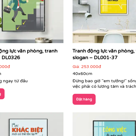
ộng lực văn phòng, tranh
Tranh động lực văn phòng,
- DL0326
slogan – DL001-37
000đ
Giá:
253.000đ
m
40x60cm
 ngay từ đầu
Đừng bao giờ "em tưởng!" sốn
việc phải có lương tâm và trác
g
Đặt hàng
Cận cảnh tranh động lực do Printek sản xuất
i, tối giản đến nghệ thuật sáng tạo. Printek giúp định hìn
nh nhìn đầu tiên, đồng thời mang lại sự thư giãn cho nhân 