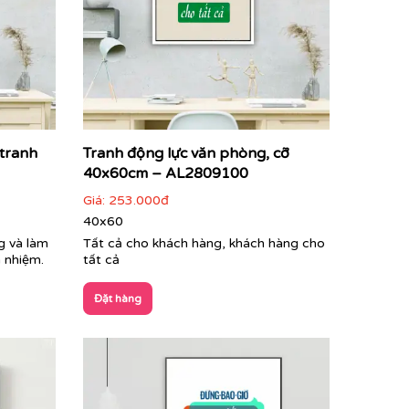
 tranh
Tranh động lực văn phòng, cỡ
40x60cm – AL2809100
Giá:
253.000đ
40x60
g và làm
Tất cả cho khách hàng, khách hàng cho
h nhiệm.
tất cả
Đặt hàng
h không gian làm việc chuyên nghiệp, tạo ấn
viên sau những giờ làm việc căng thẳng.