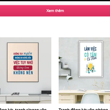
Xem thêm
rintek thi công tranh động lực theo yêu cầu cho khách hà
ruyền cảm hứng, những thông điệp kinh doanh cốt lõi được 
 tinh thần làm việc, gắn kết đội ngũ và nhắc nhở nhân viên 