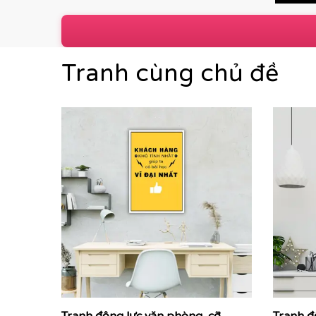
Tranh cùng chủ đề
P
Các dòng sản phẩm nổi bật tại Printek:
Tranh động lực & Tranh slogan:
Những câu nói t
mạnh mẽ. Đây là giải pháp hoàn hảo để thúc đẩy