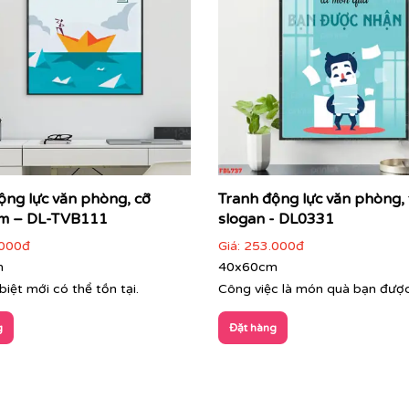
ộng lực văn phòng, cỡ
Tranh động lực văn phòng,
m – DL-TVB111
slogan - DL0331
000đ
Giá:
253.000đ
m
40x60cm
biệt mới có thể tồn tại.
Công việc là món quà bạn đượ
g
Đặt hàng