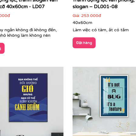
ộng lực, tranh slogan văn
Tranh động lực văn phòng,
cỡ 40x60cm - LD07
slogan – DL001-08
000đ
Giá:
253.000đ
40x60cm
y ngắn không đi không đến,
Làm việc có tâm, ắt có tầm
 nhỏ không làm không nên
Đặt hàng
g