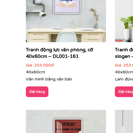
Tranh động lực văn phòng, cỡ
Tranh đ
40x60cm – DL001-161
slogan 
Giá:
253.000đ
Giá:
253.
40x60cm
40x60c
Văn minh bằng văn bản
Làm đúng
Đặt hàng
Đặt hàn
Tranh Văn Phòng:
Đa dạng phong cách từ hiện đạ
tượng mạnh mẽ với đối tác, khách hàng ngay từ á