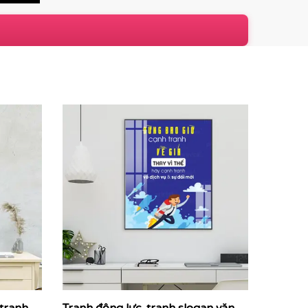
ng
thiết kế với phong cách typography hiện đại,
về mục tiêu chung mỗi ngày.