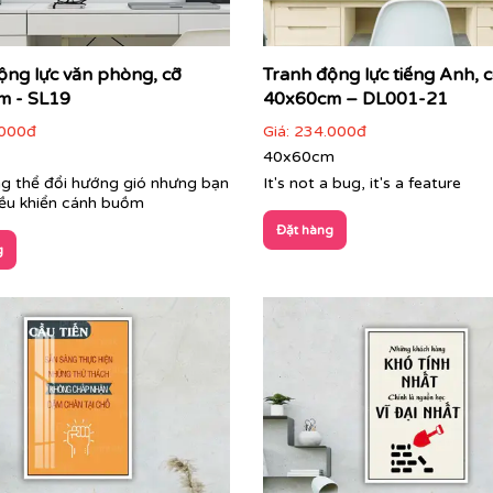
ộng lực văn phòng, cỡ
Tranh động lực tiếng Anh, 
m - SL19
40x60cm – DL001-21
000đ
Giá:
234.000đ
40x60cm
g thể đổi hướng gió nhưng bạn
It's not a bug, it's a feature
iều khiển cánh buồm
Đặt hàng
g
Cận cảnh tranh động lực do Printek sản xuất