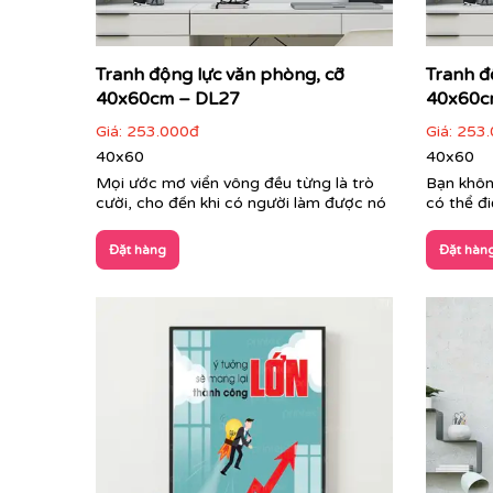
Tranh động lực văn phòng, cỡ
Tranh đ
40x60cm – DL27
40x60c
Giá:
253.000đ
Giá:
253.
40x60
40x60
Mọi ước mơ viển vông đều từng là trò
Bạn khôn
cười, cho đến khi có người làm được nó
có thể đ
Đặt hàng
Đặt hàn