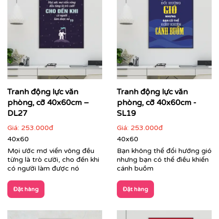
Cận cảnh tranh động lực do Printek sản xuất
Tranh Văn Phòng:
Đa dạng phong cách từ hiện đại, tối
giản đến nghệ thuật sáng tạo. Printek giúp định hình
không gian làm việc chuyên nghiệp, tạo ấn tượng mạnh
mẽ với đối tác, khách hàng ngay từ ánh nhìn đầu tiên,
đồng thời mang lại sự thư giãn cho nhân viên sau
Tranh động lực văn
Tranh động lực văn
những giờ làm việc căng thẳng.
phòng, cỡ 40x60cm –
phòng, cỡ 40x60cm -
DL27
SL19
Giá:
253.000đ
Giá:
253.000đ
40x60
40x60
Mọi ước mơ viển vông đều
Bạn không thể đổi hướng gió
từng là trò cười, cho đến khi
nhưng bạn có thể điều khiển
có người làm được nó
cánh buồm
Đặt hàng
Đặt hàng