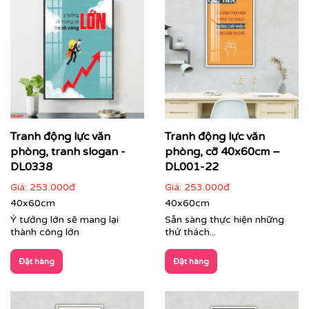
Chuyển hóa những bức ảnh, thiết kế riêng biệt
hoặc bất kỳ thông điệp nào bạn mong muốn
thành tác phẩm nghệ thuật treo tường cao cấp.
Đa dạng chất liệu, kích thước và kiểu dáng khung,
phù hợp với mọi không gian từ phòng họp, khu
vực lễ tân đến không gian làm việc chung (co-
working space).
Tranh động lực văn
Tranh động lực văn
phòng, tranh slogan -
phòng, cỡ 40x60cm –
DL0338
DL001-22
Giá:
253.000đ
Giá:
253.000đ
40x60cm
40x60cm
Ý tưởng lớn sẽ mang lại
Sẵn sàng thực hiện những
thành công lớn
thử thách...
Đặt hàng
Đặt hàng
Tranh dự án trang trí văn phòng tập đoàn Zamil