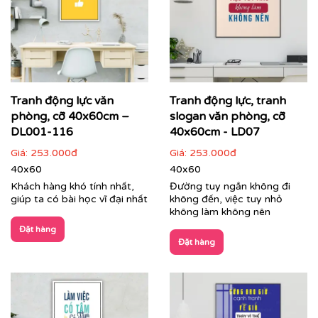
Printek thi công tranh động lực theo yêu cầu cho
khách hàng
Các dòng sản phẩm nổi bật tại Printek:
Tranh động lực văn
Tranh động lực, tranh
phòng, cỡ 40x60cm –
slogan văn phòng, cỡ
Tranh động lực & Tranh slogan:
Những câu nói truyền
cảm hứng, những thông điệp kinh doanh cốt lõi được
DL001-116
40x60cm - LD07
thiết kế với phong cách typography hiện đại, mạnh mẽ.
Giá:
253.000đ
Giá:
253.000đ
Đây là giải pháp hoàn hảo để thúc đẩy tinh thần làm
40x60
40x60
việc, gắn kết đội ngũ và nhắc nhở nhân viên về mục tiêu
Khách hàng khó tính nhất,
Đường tuy ngắn không đi
chung mỗi ngày.
giúp ta có bài học vĩ đại nhất
không đến, việc tuy nhỏ
không làm không nên
Đặt hàng
Đặt hàng