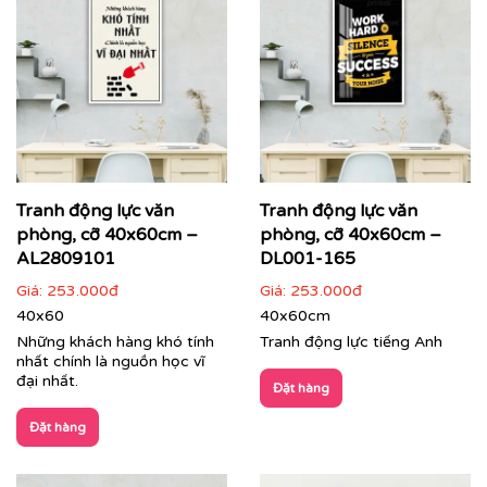
Tranh động lực văn
Tranh động lực văn
phòng, cỡ 40x60cm –
phòng, cỡ 40x60cm –
AL2809101
DL001-165
Giá:
253.000đ
Giá:
253.000đ
40x60
40x60cm
Tranh văn phòng in theo mẫu và kích thước riêng của
Những khách hàng khó tính
Tranh động lực tiếng Anh
khách hàng
nhất chính là nguồn học vĩ
đại nhất.
Đặt hàng
Quý khách có nhu cầu:
Đặt hàng
⇨
Tìm mẫu tranh
đẹp theo chủ đề
⇨
Tư vấn in tranh theo yêu cầu