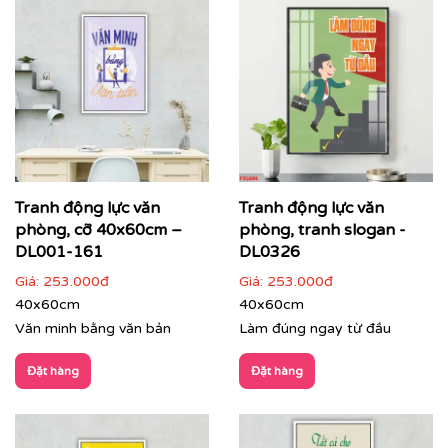
⇨
In tranh dán tường
theo nhiều kích thước
Quý khách vui lòng nhấn
vào đây
để gặp nhân viên tư
vấn hoặc SĐT
037 722 1985
để nhân viên tư vấn gửi
mẫu theo yêu cầu của quý khách.
Tư vấn thi công & chọn mẫu
Tranh động lực văn
Tranh động lực văn
phòng, cỡ 40x60cm –
phòng, tranh slogan -
DL001-161
DL0326
Giá:
253.000đ
Giá:
253.000đ
40x60cm
40x60cm
Văn minh bằng văn bản
Làm đúng ngay từ đầu
Đặt hàng
Đặt hàng