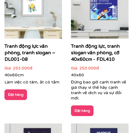
Tranh động lực văn
Tranh động lực, tranh
Cận cảnh tranh động lực do Printek sản xuất
phòng, tranh slogan –
slogan văn phòng, cỡ
DL001-08
40x60cm - FDL410
Giá:
253.000đ
Giá:
253.000đ
40x60cm
40x60
Làm việc có tâm, ắt có tầm
Đừng bao giờ cạnh tranh về
giá thay vì thế hãy cạnh
tranh về dich vụ và sự đổi
Đặt hàng
mới.
Đặt hàng