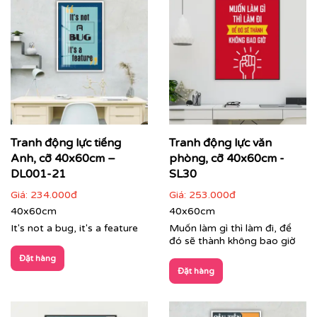
Tranh động lực tiếng
Tranh động lực văn
Anh, cỡ 40x60cm –
phòng, cỡ 40x60cm -
Tranh phong cảnh treo phòng lãnh đạo
DL001-21
SL30
Giá:
234.000đ
Giá:
253.000đ
Dịch vụ in tranh theo yêu cầu – Dấu ấn độc bản của
40x60cm
40x60cm
doanh nghiệp:
It's not a bug, it's a feature
Muốn làm gì thì làm đi, để
Bạn muốn không gian mang đậm bản sắc thương hiệu?
đó sẽ thành không bao giờ
Dịch vụ
in tranh theo yêu cầu
của Printek sẽ giúp bạn
Đặt hàng
hiện thực hóa mọi ý tưởng:
Đặt hàng
In tranh kết hợp logo, màu sắc nhận diện thương
hiệu và giá trị cốt lõi của công ty.