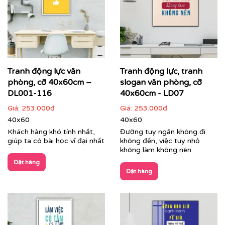
Printek thi công tranh động lực theo yêu cầu cho
khách hàng
Các dòng sản phẩm nổi bật tại Printek:
Tranh động lực văn
Tranh động lực, tranh
phòng, cỡ 40x60cm –
slogan văn phòng, cỡ
Tranh động lực & Tranh slogan:
Những câu nói truyền
cảm hứng, những thông điệp kinh doanh cốt lõi được
DL001-116
40x60cm - LD07
thiết kế với phong cách typography hiện đại, mạnh mẽ.
Giá:
253.000đ
Giá:
253.000đ
Đây là giải pháp hoàn hảo để thúc đẩy tinh thần làm
40x60
40x60
việc, gắn kết đội ngũ và nhắc nhở nhân viên về mục tiêu
Khách hàng khó tính nhất,
Đường tuy ngắn không đi
chung mỗi ngày.
giúp ta có bài học vĩ đại nhất
không đến, việc tuy nhỏ
không làm không nên
Đặt hàng
Đặt hàng