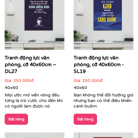
Cận cảnh tranh động lực do Printek sản xuất
Tranh Văn Phòng:
Đa dạng phong cách từ hiện đại, tối
giản đến nghệ thuật sáng tạo. Printek giúp định hình
không gian làm việc chuyên nghiệp, tạo ấn tượng mạnh
mẽ với đối tác, khách hàng ngay từ ánh nhìn đầu tiên,
đồng thời mang lại sự thư giãn cho nhân viên sau
Tranh động lực văn
Tranh động lực văn
những giờ làm việc căng thẳng.
phòng, cỡ 40x60cm –
phòng, cỡ 40x60cm -
DL27
SL19
Giá:
253.000đ
Giá:
253.000đ
40x60
40x60
Mọi ước mơ viển vông đều
Bạn không thể đổi hướng gió
từng là trò cười, cho đến khi
nhưng bạn có thể điều khiển
có người làm được nó
cánh buồm
Đặt hàng
Đặt hàng