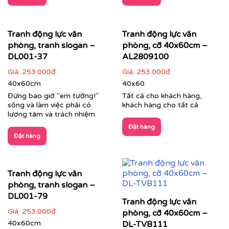
⇨
In tranh dán tường
theo nhiều kích thước
Quý khách vui lòng nhấn
vào đây
để gặp nhân viên tư
vấn hoặc SĐT
037 722 1985
để nhân viên tư vấn gửi
Tranh động lực văn
Tranh động lực văn
mẫu theo yêu cầu của quý khách.
phòng, tranh slogan –
phòng, cỡ 40x60cm –
DL001-37
AL2809100
Tư vấn thi công & chọn mẫu
Giá:
253.000đ
Giá:
253.000đ
40x60cm
40x60
Đừng bao giờ "em tưởng!"
Tất cả cho khách hàng,
sống và làm việc phải có
khách hàng cho tất cả
lương tâm và trách nhiệm.
Đặt hàng
Đặt hàng
Tranh động lực văn
phòng, tranh slogan –
DL001-79
Tranh động lực văn
Giá:
253.000đ
phòng, cỡ 40x60cm –
40x60cm
DL-TVB111