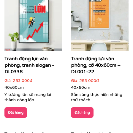
Chuyển hóa những bức ảnh, thiết kế riêng biệt
hoặc bất kỳ thông điệp nào bạn mong muốn
thành tác phẩm nghệ thuật treo tường cao cấp.
Đa dạng chất liệu, kích thước và kiểu dáng khung,
phù hợp với mọi không gian từ phòng họp, khu
vực lễ tân đến không gian làm việc chung (co-
working space).
Tranh động lực văn
Tranh động lực văn
phòng, tranh slogan -
phòng, cỡ 40x60cm –
DL0338
DL001-22
Giá:
253.000đ
Giá:
253.000đ
40x60cm
40x60cm
Ý tưởng lớn sẽ mang lại
Sẵn sàng thực hiện những
thành công lớn
thử thách...
Đặt hàng
Đặt hàng
Tranh dự án trang trí văn phòng tập đoàn Zamil