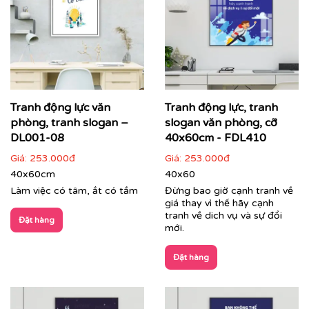
Tranh động lực văn
Tranh động lực, tranh
Cận cảnh tranh động lực do Printek sản xuất
phòng, tranh slogan –
slogan văn phòng, cỡ
DL001-08
40x60cm - FDL410
Giá:
253.000đ
Giá:
253.000đ
40x60cm
40x60
Làm việc có tâm, ắt có tầm
Đừng bao giờ cạnh tranh về
giá thay vì thế hãy cạnh
tranh về dich vụ và sự đổi
Đặt hàng
mới.
Đặt hàng