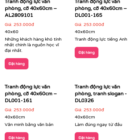
Tranh động lực văn
Tranh động lực văn
phòng, cỡ 40x60cm –
phòng, cỡ 40x60cm –
AL2809101
DL001-165
Giá:
253.000đ
Giá:
253.000đ
40x60
40x60cm
Những khách hàng khó tính
Tranh động lực tiếng Anh
nhất chính là nguồn học vĩ
đại nhất.
Đặt hàng
Đặt hàng
Tranh động lực văn
Tranh động lực văn
phòng, cỡ 40x60cm –
phòng, tranh slogan -
Tranh văn phòng in theo mẫu và kích thước riêng của
DL001-161
DL0326
khách hàng
Giá:
253.000đ
Giá:
253.000đ
Quý khách có nhu cầu:
40x60cm
40x60cm
Văn minh bằng văn bản
Làm đúng ngay từ đầu
⇨
Tìm mẫu tranh
đẹp theo chủ đề
⇨
Tư vấn in tranh theo yêu cầu
Đặt hàng
Đặt hàng