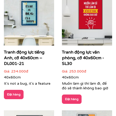
Tranh động lực tiếng
Tranh động lực văn
Anh, cỡ 40x60cm –
phòng, cỡ 40x60cm -
Tranh phong cảnh treo phòng lãnh đạo
DL001-21
SL30
Giá:
234.000đ
Giá:
253.000đ
Dịch vụ in tranh theo yêu cầu – Dấu ấn độc bản của
40x60cm
40x60cm
doanh nghiệp:
It's not a bug, it's a feature
Muốn làm gì thì làm đi, để
Bạn muốn không gian mang đậm bản sắc thương hiệu?
đó sẽ thành không bao giờ
Dịch vụ
in tranh theo yêu cầu
của Printek sẽ giúp bạn
Đặt hàng
hiện thực hóa mọi ý tưởng:
Đặt hàng
In tranh kết hợp logo, màu sắc nhận diện thương
hiệu và giá trị cốt lõi của công ty.