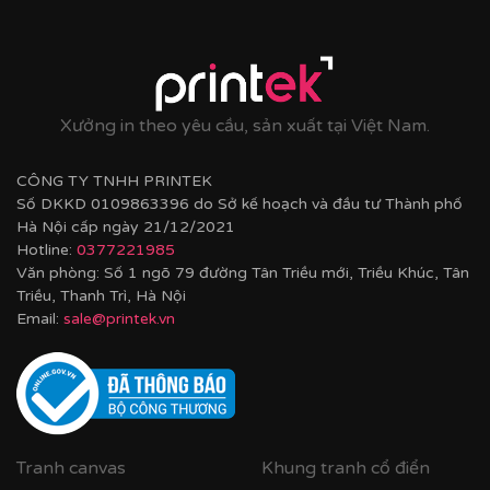
Printek thi công tranh động lực theo yêu cầu cho
khách hàng
Các dòng sản phẩm nổi bật tại Printek:
Tranh động lực & Tranh slogan:
Những câu nói truyền
Xưởng in theo yêu cầu, sản xuất tại Việt Nam.
cảm hứng, những thông điệp kinh doanh cốt lõi được
thiết kế với phong cách typography hiện đại, mạnh mẽ.
CÔNG TY TNHH PRINTEK
Đây là giải pháp hoàn hảo để thúc đẩy tinh thần làm
Số DKKD 0109863396 do Sở kế hoạch và đầu tư Thành phố
việc, gắn kết đội ngũ và nhắc nhở nhân viên về mục tiêu
Hà Nội cấp ngày 21/12/2021
chung mỗi ngày.
Hotline:
0377221985
Văn phòng: Số 1 ngõ 79 đường Tân Triều mới, Triều Khúc, Tân
Triều, Thanh Trì, Hà Nội
Email:
sale@printek.vn
Tranh canvas
Khung tranh cổ điển