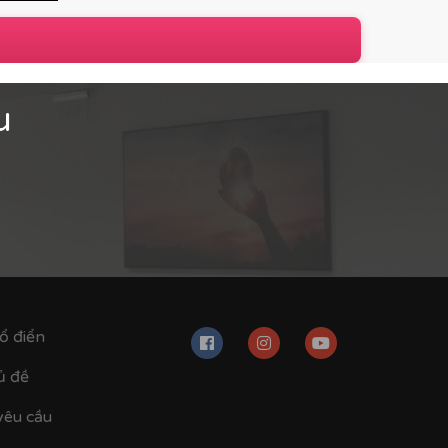
u
ng
thiết kế với phong cách typography hiện đại,
về mục tiêu chung mỗi ngày.
ổ điển
ủ đề
yêu cầu