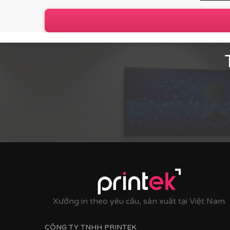
P
Các dòng sản phẩm nổi bật tại Printek:
Tranh động lực & Tranh slogan:
Những câu nói t
mạnh mẽ. Đây là giải pháp hoàn hảo để thúc đẩy
Xưởng in theo yêu cầu, sản xuất tại Việt Nam.
CÔNG TY TNHH PRINTEK