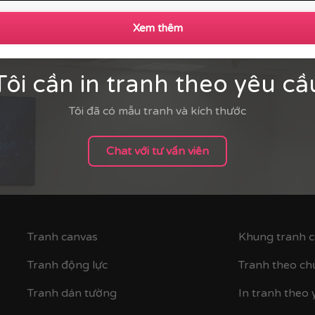
Xem thêm
Tôi cần in tranh theo yêu cầ
Tôi đã có mẫu tranh và kích thước
Chat với tư vấn viên
rintek thi công tranh động lực theo yêu cầu cho khách hà
ruyền cảm hứng, những thông điệp kinh doanh cốt lõi được 
 tinh thần làm việc, gắn kết đội ngũ và nhắc nhở nhân viên 
Tranh canvas
Khung tranh c
Tranh động lực
Tranh theo ch
Tranh dán tường
In tranh theo 