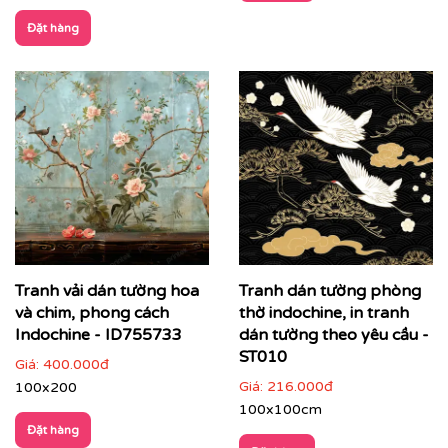
kế demo trực quan cho đến thi công hoàn thiện nhanh
Đặt hàng
chóng, chuyên nghiệp.
Tranh vải dán tường hoa
Tranh dán tường phòng
và chim, phong cách
thờ indochine, in tranh
Printek
không chỉ bán tranh, chúng tôi cùng bạn kiến
Indochine - ID755733
dán tường theo yêu cầu -
tạo nên những không gian tràn đầy cảm hứng và gu
ST010
thẩm mỹ khác biệt.
Giá:
400.000đ
Giá:
216.000đ
100x200
Quý khách có nhu cầu:
100x100cm
Đặt hàng
⇨
Tìm tranh dán tường
đẹp theo chủ đề