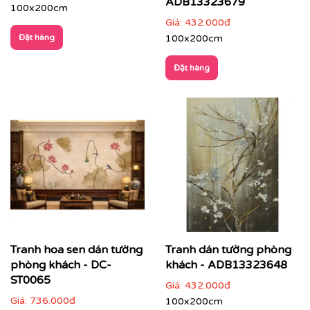
ADB13323679
chọn mẫu tranh theo sở thích và phù hợp với từng
100x200cm
công trình. Tranh dán tường in theo mẫu yêu cầu sẽ
Giá:
432.000đ
mang tính độc đáo và ấn tượng cao, không đụng hàng
Đặt hàng
100x200cm
với bất kỳ ai.
Đặt hàng
Tranh hoa sen dán tường
Tranh dán tường phòng
phòng khách - DC-
khách - ADB13323648
ST0065
Giá:
432.000đ
Tranh dán tường nhà hàng Chickita - Liễu Giai, Hà Nội
Giá:
736.000đ
100x200cm