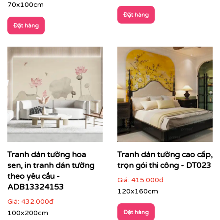
70x100cm
Chất liệu cao cấp:
Chúng tôi sử dụng các dòng chất liệu
Đặt hàng
vải lụa, vải canvas cao cấp dễ dàng vệ sinh, công nghệ
Đặt hàng
in UV cao cấp chuẩn màu, sắc nét và bền màu tuyệt đối.
Tranh dán tường hoa
Tranh dán tường cao cấp,
sen, in tranh dán tường
trọn gói thi công - DT023
theo yêu cầu -
Giá:
415.000đ
ADB13324153
120x160cm
Giá:
432.000đ
Giải pháp toàn diện:
Printek hỗ trợ khách hàng trọn gói
100x200cm
Đặt hàng
từ khâu tư vấn ý tưởng, khảo sát đo đạc tận nơi, thiết