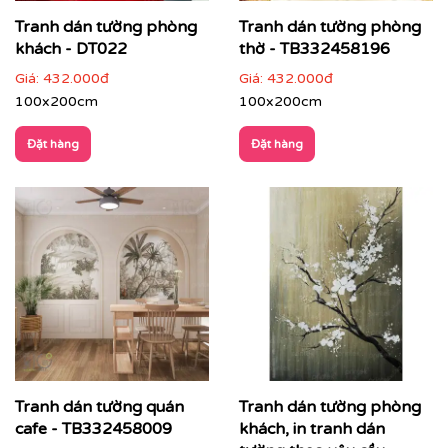
Tranh dán tường phòng
Tranh dán tường phòng
khách - DT022
thờ - TB332458196
Giá:
432.000đ
Giá:
432.000đ
100x200cm
100x200cm
Đặt hàng
Đặt hàng
Tranh dán tường nhà hàng Chickita - Liễu Giai, Hà Nội
Chất liệu cao cấp:
Chúng tôi sử dụng các dòng chất liệu
Tranh dán tường quán
Tranh dán tường phòng
vải lụa, vải canvas cao cấp dễ dàng vệ sinh, công nghệ
cafe - TB332458009
khách, in tranh dán
in UV cao cấp chuẩn màu, sắc nét và bền màu tuyệt đối.