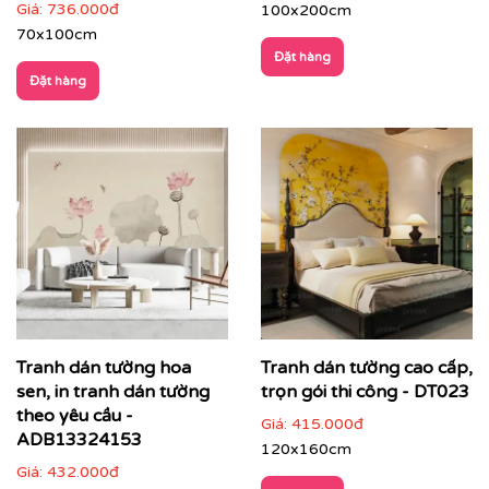
Giá:
736.000đ
100x200cm
70x100cm
Đặt hàng
Đặt hàng
Printek
không chỉ bán tranh, chúng tôi cùng bạn kiến
tạo nên những không gian tràn đầy cảm hứng và gu
thẩm mỹ khác biệt.
Quý khách có nhu cầu:
Tranh dán tường hoa
Tranh dán tường cao cấp,
⇨
Tìm tranh dán tường
đẹp theo chủ đề
sen, in tranh dán tường
trọn gói thi công - DT023
theo yêu cầu -
Giá:
415.000đ
⇨
Tư vấn dán tranh
ở Hà Nội và tỉnh thành khác
ADB13324153
120x160cm
⇨
In tranh dán tường
theo nhiều kích thước
Giá:
432.000đ