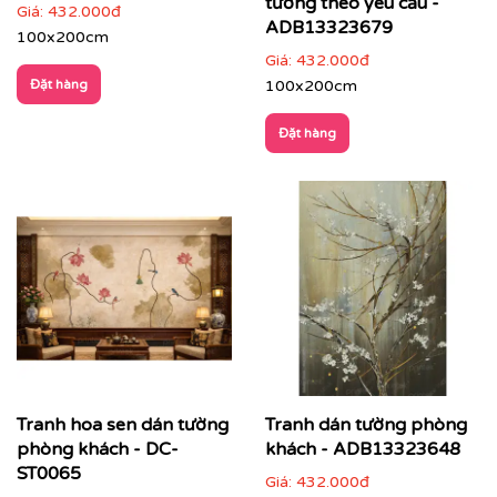
tường theo yêu cầu -
Giá:
432.000đ
ADB13323679
100x200cm
Giá:
432.000đ
Đặt hàng
100x200cm
Đặt hàng
Giải pháp toàn diện:
Printek hỗ trợ khách hàng trọn gói
từ khâu tư vấn ý tưởng, khảo sát đo đạc tận nơi, thiết
Tranh hoa sen dán tường
Tranh dán tường phòng
kế demo trực quan cho đến thi công hoàn thiện nhanh
phòng khách - DC-
khách - ADB13323648
chóng, chuyên nghiệp.
ST0065
Giá:
432.000đ