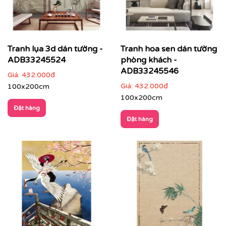
Tranh lụa 3d dán tường -
Tranh hoa sen dán tường
ADB33245524
phòng khách -
ADB33245546
Giá:
432.000đ
Giá:
432.000đ
100x200cm
100x200cm
Đặt hàng
Đặt hàng
Công nghệ in đỉnh cao – Khổ lớn:
Sở hữu hệ thống máy
in hiện đại bậc nhất, Printek cam kết chất lượng hình