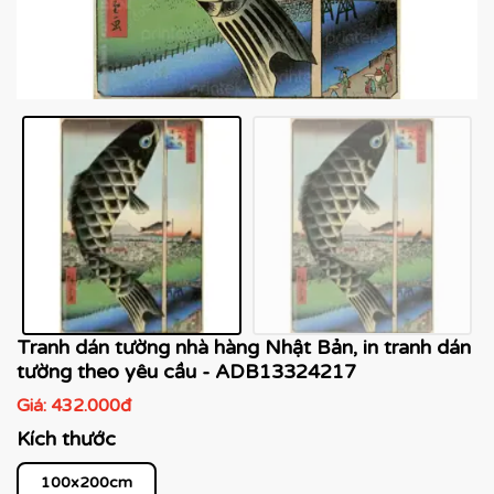
Tranh dán tường nhà hàng Nhật Bản, in tranh dán
tường theo yêu cầu - ADB13324217
Giá:
432.000đ
Kích thước
100x200cm