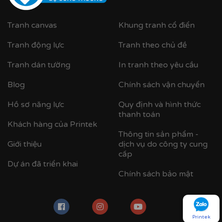
Tranh canvas
Khung tranh cổ điển
Tranh động lực
Tranh theo chủ đề
Tranh dán tường
In tranh theo yêu cầu
Blog
Chính sách vận chuyển
Hồ sơ năng lực
Quy định và hình thức
thanh toán
Khách hàng của Printek
Thông tin sản phẩm -
Giới thiệu
dịch vụ do công ty cung
cấp
Dự án đã triển khai
Chính sách bảo mật
Printek