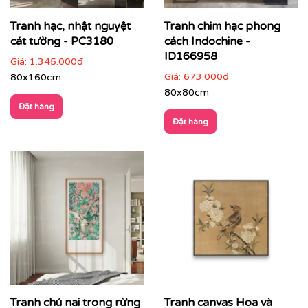
Tranh hạc, nhật nguyệt
Tranh chim hạc phong
cát tường - PC3180
cách Indochine -
ID166958
Giá:
1.345.000đ
Giá:
673.000đ
80x160cm
80x80cm
Đặt hàng
Đặt hàng
✔
Phòng thiền, phòng trà, phòng Yoga
: tăng sự tập
trung, cân bằng cảm xúc.
Tranh chú nai trong rừng
Tranh canvas Hoa và