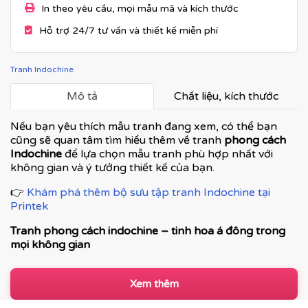
In theo yêu cầu, mọi mẫu mã và kích thước
Hỗ trợ 24/7 tư vấn và thiết kế miễn phí
Tranh Indochine
Mô tả
Chất liệu, kích thước
Nếu bạn yêu thích mẫu tranh đang xem, có thể bạn
cũng sẽ quan tâm tìm hiểu thêm về tranh
phong cách
Indochine
để lựa chọn mẫu tranh phù hợp nhất với
không gian và ý tưởng thiết kế của bạn.
👉
Khám phá thêm bộ sưu tập tranh Indochine tại
Printek
Tranh phong cách indochine – tinh hoa á đông trong
mọi không gian
Tranh phong cách Indochine là dòng tranh nghệ thuật
kết hợp hài hòa giữa vẻ đẹp cổ điển Á Đông và nét tinh
Xem thêm
tế của kiến trúc Pháp thuộc địa. Đây không chỉ là tranh