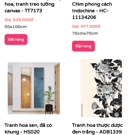
hoa, tranh treo tường
Chim phong cách
canvas - TT7173
Indochine - HC-
11134206
Giá:
525.000đ
Giá:
477.000đ
50x100cm
70cmx70cm
Đặt hàng
Đặt hàng
Tranh hoa sen, đã có
Tranh hoa thược dược
khung - HS020
đen trắng - ADB1339