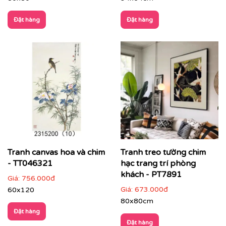
Đặt hàng
Đặt hàng
CHẤT LIỆU & CHẤT LƯỢNG TRANH PRINTEK
Tại
Printek
, mỗi bức tranh Indochine được sản xuất với
tiêu chuẩn cao:
✨
Chất liệu vải in cao cấp
Tranh canvas hoa và chim
Tranh treo tường chim
Vải canvas dày dặn, bề mặt sần nhẹ, giữ màu tốt,
- TT046321
hạc trang trí phòng
không lo bạc phai màu.
khách - PT7891
Giá:
756.000đ
Giá:
673.000đ
60x120
Tăng độ bám mực, cho hình ảnh sắc nét, sống
động.
80x80cm
Đặt hàng
Đặt hàng