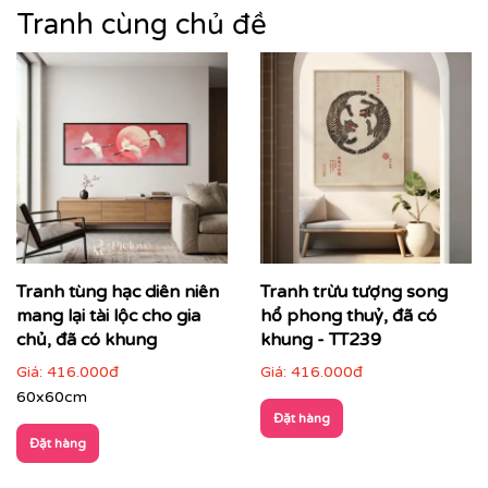
trang trí – mà còn là biểu tượng của gu thẩm mỹ tinh
Tranh cùng chủ đề
tế, sự hoài cổ nhưng vẫn sang trọng hiện đại.
Tranh tùng hạc diên niên
Tranh trừu tượng song
mang lại tài lộc cho gia
hổ phong thuỷ, đã có
chủ, đã có khung
khung - TT239
Giá:
416.000đ
Giá:
416.000đ
60x60cm
Đặt hàng
Đặt hàng