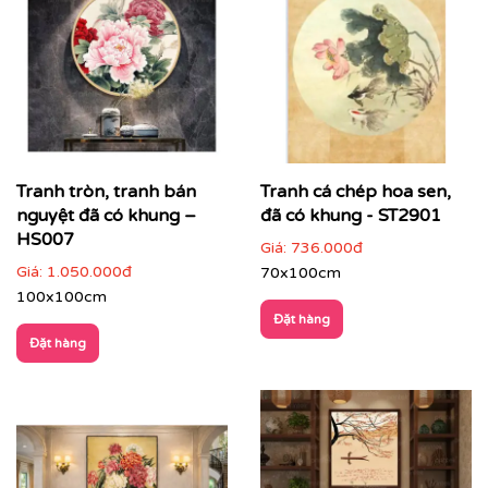
khói… tạo cảm giác ấm cúng, dễ chịu.
Họa tiết tinh tế
: hoa văn sen, rồng phượng, cảnh
làng quê, cây cối thanh nhã, mang đậm văn hóa Á
Đông.
Bố cục cân đối – tinh giản
: dễ dàng kết hợp với
nhiều phong cách nội thất từ cổ điển, bán cổ điển
đến hiện đại.
Tranh tròn, tranh bán
Tranh cá chép hoa sen,
Chất liệu mộc mạc nhưng tinh xảo
: gợi nhớ không
nguyệt đã có khung –
đã có khung - ST2901
gian Indochine xưa, nâng tầm gu thẩm mỹ cho
HS007
Giá:
736.000đ
không gian sống và làm việc.
Giá:
1.050.000đ
70x100cm
100x100cm
Đặt hàng
Đặt hàng