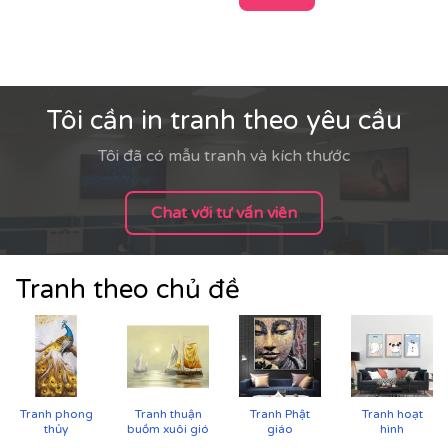
Tôi cần in tranh theo yêu cầu
Tôi đã có mẫu tranh và kích thước
Chat với tư vấn viên
Tranh theo chủ đề
Cận cảnh tranh in trên chất liệu canvas công nghệ in
Tranh phong
Tranh thuận
Tranh Phật
Tranh hoạt
UV
thủy
buồm xuôi gió
giáo
hình