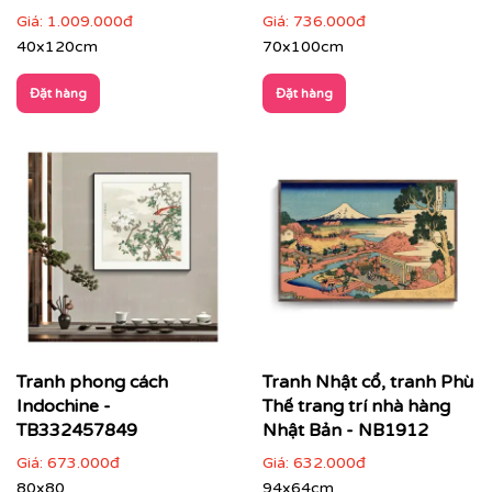
Giá:
1.009.000đ
Giá:
736.000đ
40x120cm
70x100cm
Đặt hàng
Đặt hàng
✔
Không gian quán cà phê, khách sạn, spa
: tăng trải
nghiệm vừa hoài niệm vừa hiện đại.
Tranh phong cách
Tranh Nhật cổ, tranh Phù
Indochine -
Thế trang trí nhà hàng
TB332457849
Nhật Bản - NB1912
Giá:
673.000đ
Giá:
632.000đ
80x80
94x64cm