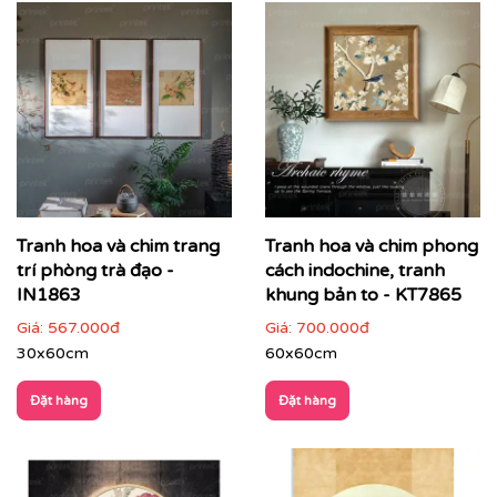
Tranh hoa và chim trang
Tranh hoa và chim phong
trí phòng trà đạo -
cách indochine, tranh
IN1863
khung bản to - KT7865
Giá:
567.000đ
Giá:
700.000đ
30x60cm
60x60cm
Đặt hàng
Đặt hàng
ĐIỂM ĐẶC TRƯNG CỦA TRANH INDOCHINE
Tông màu trầm ấm
: Be, nâu, vàng nghệ, xám