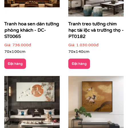
Tranh hoa sen dán tường
Tranh treo tường chim
phòng khách - DC-
hạc tài lộc và trường thọ -
ST0065
PT0182
Giá:
736.000đ
Giá:
1.030.000đ
70x100cm
70x140cm
Đặt hàng
Đặt hàng
✔
Phòng ngủ
: nhẹ nhàng, thư thái, giúp không gian
nghỉ ngơi thêm tinh tế.