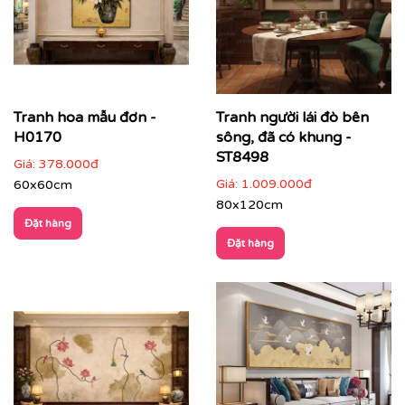
Tranh hoa mẫu đơn -
Tranh người lái đò bên
H0170
sông, đã có khung -
ST8498
Giá:
378.000đ
Giá:
1.009.000đ
60x60cm
80x120cm
Đặt hàng
Tranh Indochine phù hợp với nhiều loại không gian:
Đặt hàng
✔
Phòng khách
: tạo điểm nhấn sang trọng, ấm áp, dễ
thu hút ánh nhìn ngay từ cửa ra vào.