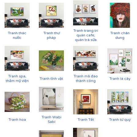
Tranh trang trí
Tranh thác
Tranh thư
Tranh chân
quán cafe,
nước
pháp
dung
quán trà sữa
Tranh spa,
Tranh mã đáo
Tranh tĩnh vật
Tranh lá cây
thẩm mỹ viện
thành công
Tranh Wabi
Tranh hoa
Tranh Tết
Tranh tứ quý
Sabi
Cận cảnh tranh in trên chất liệu canvas công nghệ in