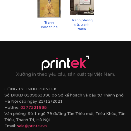
UV
✨
Chất liệu khung bền bỉ
Tranh phòng
Tranh
trà, tranh
Tranh được căng lên khung thông đã qua xử lý
Indochine
thiền
chống cong vênh, ẩm mốc.
Hoàn thiện bằng khung bo viền chất liệu nhựa
composite cao cấp nâng tầm giá trị tranh.
Xưởng in theo yêu cầu, sản xuất tại Việt Nam.
CÔNG TY TNHH PRINTEK
Số DKKD 0109863396 do Sở kế hoạch và đầu tư Thành phố
Hà Nội cấp ngày 21/12/2021
Hotline:
0377221985
Văn phòng: Số 1 ngõ 79 đường Tân Triều mới, Triều Khúc, Tân
Triều, Thanh Trì, Hà Nội
Email:
sale@printek.vn