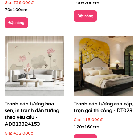
Giá:
736.000đ
100x200cm
70x100cm
Đặt hàng
Đặt hàng
Printek
không chỉ bán tranh, chúng tôi cùng bạn kiến
tạo nên những không gian tràn đầy cảm hứng và gu
thẩm mỹ khác biệt.
Quý khách có nhu cầu:
Tranh dán tường hoa
Tranh dán tường cao cấp,
⇨
Tìm tranh dán tường
đẹp theo chủ đề
sen, in tranh dán tường
trọn gói thi công - DT023
theo yêu cầu -
Giá:
415.000đ
⇨
Tư vấn dán tranh
ở Hà Nội và tỉnh thành khác
ADB13324153
120x160cm
⇨
In tranh dán tường
theo nhiều kích thước
Giá:
432.000đ