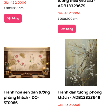
tường theo yêu cầu -
Giá:
432.000đ
ADB13323679
100x200cm
Giá:
432.000đ
Đặt hàng
100x200cm
Đặt hàng
Giải pháp toàn diện:
Printek hỗ trợ khách hàng trọn gói
từ khâu tư vấn ý tưởng, khảo sát đo đạc tận nơi, thiết
Tranh hoa sen dán tường
Tranh dán tường phòng
kế demo trực quan cho đến thi công hoàn thiện nhanh
phòng khách - DC-
khách - ADB13323648
chóng, chuyên nghiệp.
ST0065
Giá:
432.000đ