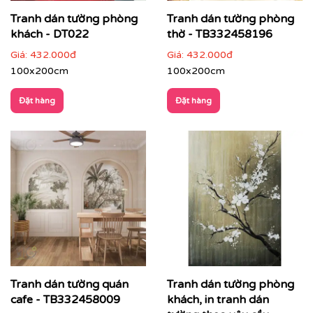
Tranh dán tường phòng
Tranh dán tường phòng
khách - DT022
thờ - TB332458196
Giá:
432.000đ
Giá:
432.000đ
100x200cm
100x200cm
Đặt hàng
Đặt hàng
Tranh dán tường nhà hàng Chickita - Liễu Giai, Hà Nội
Chất liệu cao cấp:
Chúng tôi sử dụng các dòng chất liệu
Tranh dán tường quán
Tranh dán tường phòng
vải lụa, vải canvas cao cấp dễ dàng vệ sinh, công nghệ
cafe - TB332458009
khách, in tranh dán
in UV cao cấp chuẩn màu, sắc nét và bền màu tuyệt đối.