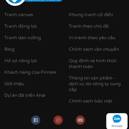
Tranh canvas
Khung tranh cổ điển
Tranh động lực
Tranh theo chủ đề
Tranh dán tường
In tranh theo yêu cầu
Blog
Chính sách vận chuyển
Hồ sơ năng lực
Quy định và hình thức
thanh toán
Khách hàng của Printek
Thông tin sản phẩm -
Giới thiệu
dịch vụ do công ty cung
cấp
Dự án đã triển khai
Chính sách bảo mật
Printek