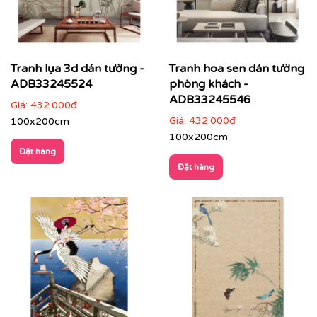
Tranh lụa 3d dán tường -
Tranh hoa sen dán tường
ADB33245524
phòng khách -
ADB33245546
Giá:
432.000đ
Giá:
432.000đ
100x200cm
100x200cm
Đặt hàng
Đặt hàng
Công nghệ in đỉnh cao – Khổ lớn:
Sở hữu hệ thống máy
in hiện đại bậc nhất, Printek cam kết chất lượng hình