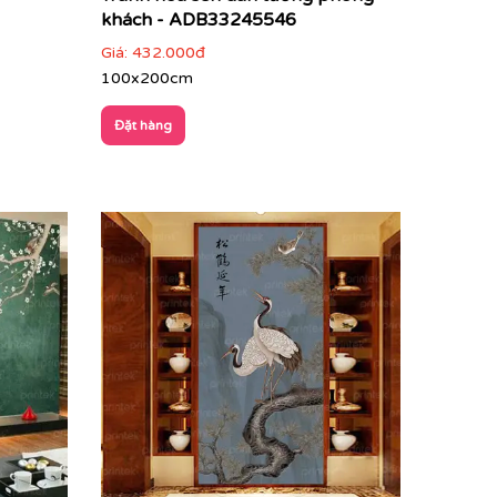
khách - ADB33245546
Giá:
432.000đ
100x200cm
Đặt hàng
 A Bank
tôi hiện thực hóa mọi ý tưởng của bạn. Từ tranh
iệu... chỉ cần bạn lên ý tưởng, Printek sẽ