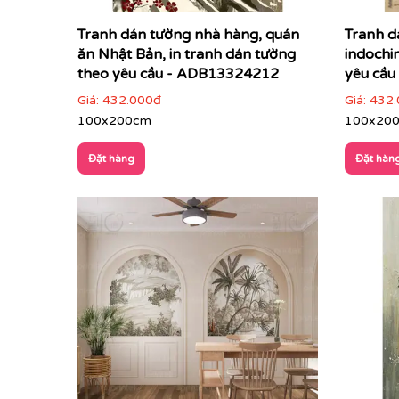
Tranh dán tường nhà hàng, quán
Tranh d
ăn Nhật Bản, in tranh dán tường
indochi
theo yêu cầu - ADB13324212
yêu cầu
Giá:
432.000đ
Giá:
432.
100x200cm
100x20
Đặt hàng
Đặt hàn