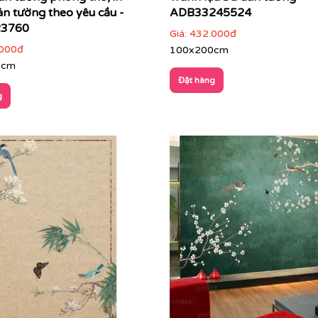
án tường theo yêu cầu -
ADB33245524
23760
Giá:
432.000đ
000đ
100x200cm
0cm
Đặt hàng
g
k thi công tranh dán tường cho văn phòng ngân hàng Viet
rintek?
n bị giới hạn bởi những mẫu mã đại trà. Tại Printek, chúng 
, đến những bức ảnh kỷ niệm của gia đình hay logo thương h