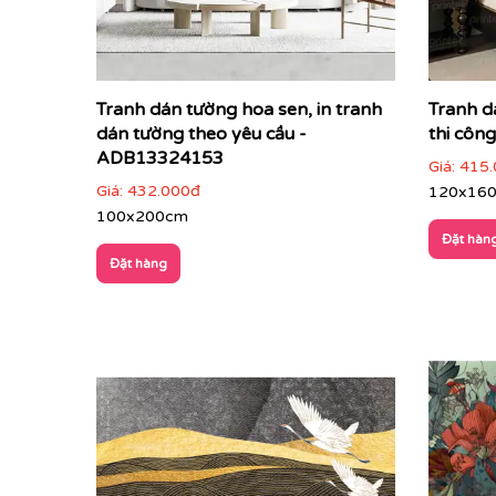
Tranh dán tường hoa sen, in tranh
Tranh d
dán tường theo yêu cầu -
thi côn
ADB13324153
Giá:
415.
Giá:
432.000đ
120x16
100x200cm
Đặt hàn
Đặt hàng
Công nghệ in đỉnh cao – Khổ lớn:
Sở hữu hệ thốn
thực, sống động và độ bền màu vượt trội theo t
nối.