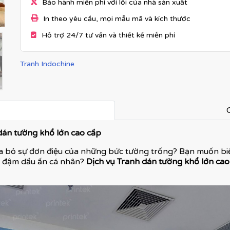
Bảo hành miễn phí với lỗi của nhà sản xuất
In theo yêu cầu, mọi mẫu mã và kích thước
Hỗ trợ 24/7 tư vấn và thiết kế miễn phí
Tranh Indochine
C
dán tường khổ lớn cao cấp
óa bỏ sự đơn điệu của những bức tường trống? Bạn muốn b
g đậm dấu ấn cá nhân?
Dịch vụ Tranh dán tường khổ lớn cao 