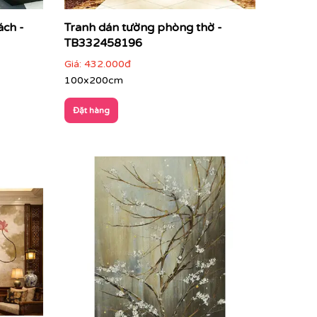
ách -
Tranh dán tường phòng thờ -
TB332458196
Giá:
432.000đ
100x200cm
Đặt hàng