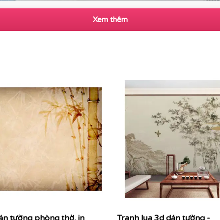
Xem thêm
án tường phòng thờ, in
Tranh lụa 3d dán tường -