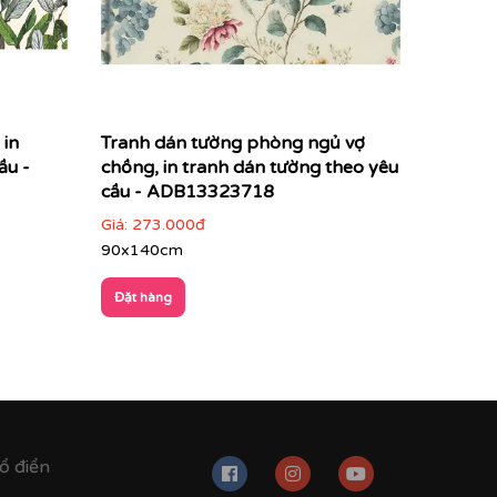
 in
Tranh dán tường phòng ngủ vợ
ầu -
chồng, in tranh dán tường theo yêu
 trình. Tranh dán tường in theo mẫu yêu cầu sẽ
cầu - ADB13323718
Giá:
273.000đ
90x140cm
Đặt hàng
ổ điển