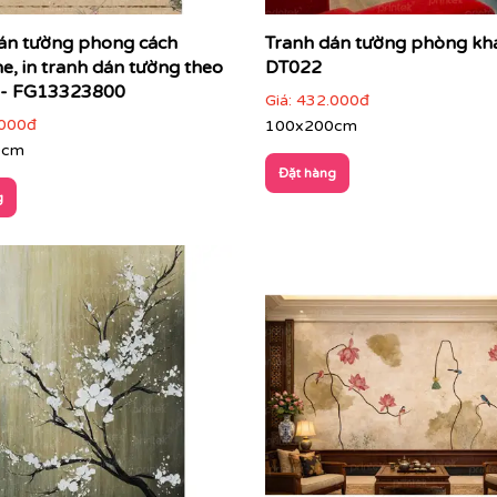
án tường phong cách
Tranh dán tường phòng kh
ne, in tranh dán tường theo
DT022
 - FG13323800
Giá:
432.000đ
000đ
100x200cm
0cm
Đặt hàng
g