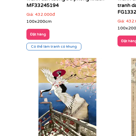
MF33245194
tranh d
FG133
Giá:
432.000đ
Giá:
432.
100x200cm
100x20
Đặt hàng
Đặt hàn
Printe
Có thể làm tranh có khung
Tại sao nên chọn Tranh dán tường cao cấp tại P
Cá nhân hóa tuyệt đối (In theo yêu cầu):
Không cò
phong cảnh hùng vĩ, tranh phong cách indochine
mang đến sản phẩm sắc nét nhất.