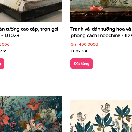
án tường cao cấp, trọn gói
Tranh vải dán tường hoa và
g - DT023
phong cách Indochine - I
000đ
Giá:
400.000đ
0cm
100x200
g
Đặt hàng
g máy in hiện đại bậc nhất, Printek cam kết chất lượng hình
hời gian. Đặc biệt, công nghệ in khổ lớn giúp bức tường của