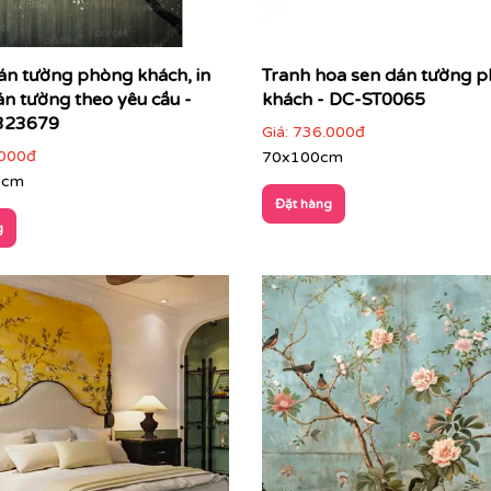
án tường phòng khách, in
Tranh hoa sen dán tường 
án tường theo yêu cầu -
khách - DC-ST0065
323679
Giá:
736.000đ
000đ
70x100cm
0cm
Đặt hàng
g