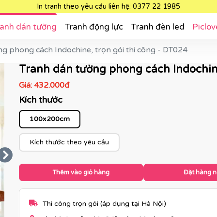
In tranh theo yêu cầu liên hệ: 0377 22 1985
anh dán tường
Tranh động lực
Tranh đèn led
Piclov
g phong cách Indochine, trọn gói thi công - DT024
Tranh dán tường phong cách Indochine,
Giá:
432.000đ
Kích thước
100x200cm
Kích thước theo yêu cầu
Thêm vào giỏ hàng
Đặt hàng 
Thi công trọn gói (áp dụng tại Hà Nội)