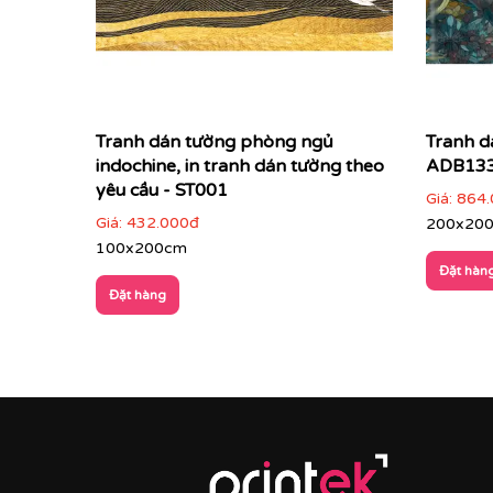
Tranh dán tường phòng ngủ
Tranh d
indochine, in tranh dán tường theo
ADB13
In theo mẫu của khách hàng:
Khách hàng có thể 
yêu cầu - ST001
Giá:
864.
mang tính độc đáo và ấn tượng cao, không đụng 
Giá:
432.000đ
200x20
100x200cm
Đặt hàn
Đặt hàng