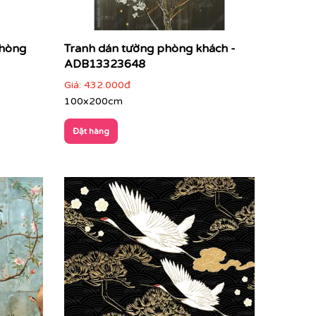
phòng
Tranh dán tường phòng khách -
ADB13323648
Giá:
432.000đ
100x200cm
Đặt hàng