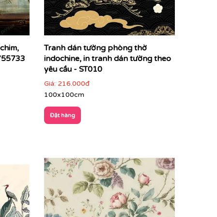
 chim,
Tranh dán tường phòng thờ
D755733
indochine, in tranh dán tường theo
yêu cầu - ST010
Giá:
216.000đ
100x100cm
Đặt hàng
 ảnh sắc nét đến từng chi tiết, màu sắc trung
 bạn liền mạch hoàn hảo, không một tì vết ghép