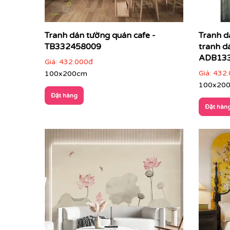
Tranh dán tường quán cafe -
Tranh d
TB332458009
tranh d
ADB13
Giá:
432.000đ
Giá:
432.
100x200cm
100x20
Đặt hàng
Đặt hàn