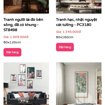
Tranh người lái đò bên
Tranh hạc, nhật nguyệt
sông, đã có khung -
cát tường - PC3180
ST8498
Giá:
1.345.000đ
Giá:
1.009.000đ
80x160cm
80x120cm
Đặt hàng
Đặt hàng
Phòng làm việc
: giúp thư giãn tinh thần, tăng cảm
hứng sáng tạo