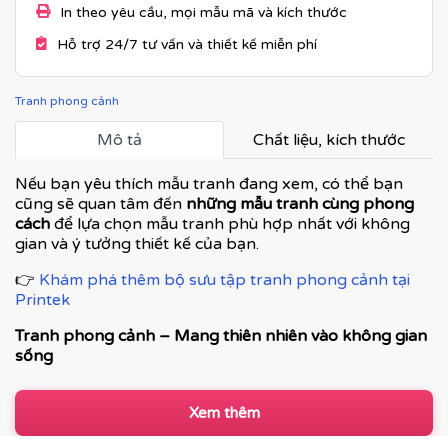
In theo yêu cầu, mọi mẫu mã và kích thước
Hỗ trợ 24/7 tư vấn và thiết kế miễn phí
Tranh phong cảnh
Mô tả
Chất liệu, kích thước
Nếu bạn yêu thích mẫu tranh đang xem, có thể bạn
cũng sẽ quan tâm đến
những mẫu tranh cùng phong
cách
để lựa chọn mẫu tranh phù hợp nhất với không
gian và ý tưởng thiết kế của bạn.
👉
Khám phá thêm bộ sưu tập tranh phong cảnh tại
Printek
Tranh phong cảnh – Mang thiên nhiên vào không gian
sống
Tranh phong cảnh là dòng tranh trang trí được ưa
chuộng nhờ khả năng tái hiện vẻ đẹp của thiên nhiên,
Xem thêm
tạo cảm giác thư thái, rộng mở và cân bằng cảm xúc. Từ