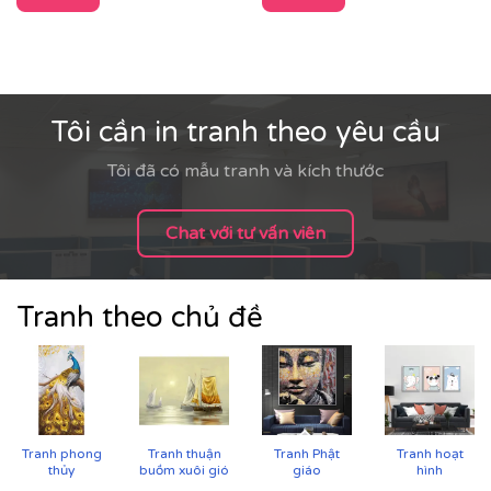
Tôi cần in tranh theo yêu cầu
Tôi đã có mẫu tranh và kích thước
Chat với tư vấn viên
Tranh theo chủ đề
Cận cảnh tranh in trên chất liệu canvas công nghệ in
UV
Tranh phong
Tranh thuận
Tranh Phật
Tranh hoạt
thủy
buồm xuôi gió
giáo
hình