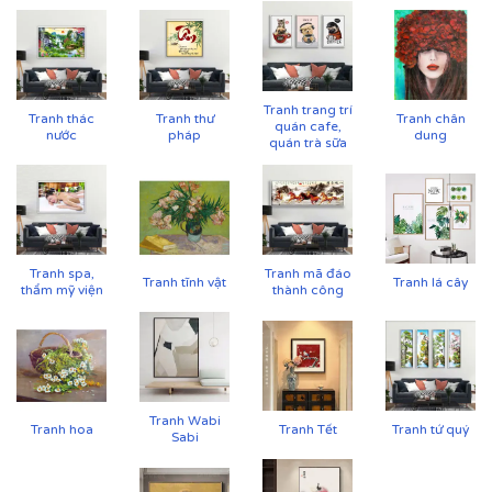
Tranh trang trí
Tranh thác
Tranh thư
Tranh chân
quán cafe,
nước
pháp
dung
quán trà sữa
Tranh spa,
Tranh mã đáo
Tranh tĩnh vật
Tranh lá cây
thẩm mỹ viện
thành công
Cận cảnh tranh in trên chất liệu canvas công nghệ in
UV
Tranh Wabi
✨
Chất liệu khung bền bỉ
Tranh hoa
Tranh Tết
Tranh tứ quý
Sabi
Tranh được căng lên khung thông đã qua xử lý