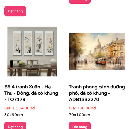
Đặt hàng
CHẤT LIỆU & CHẤT LƯỢNG TRANH PRINTEK
Tại
Printek
, mỗi bức tranh Indochine được sản xuất với
tiêu chuẩn cao:
✨
Chất liệu vải in cao cấp
Vải canvas dày dặn, bề mặt sần nhẹ, giữ màu tốt,
không lo bạc phai màu.
Tăng độ bám mực, cho hình ảnh sắc nét, sống
động.
Bộ 4 tranh Xuân - Hạ -
Tranh phong cảnh đường
Thu - Đông, đã có khung
phố, đã có khung -
- TQ7179
ADB1332270
Giá:
1.134.000đ
Giá:
736.000đ
30x90cm
70x100cm
Đặt hàng
Đặt hàng