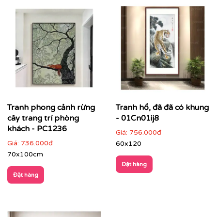
Tranh phong cảnh rừng
Tranh hổ, đã đã có khung
cây trang trí phòng
- 01Cn01ij8
khách - PC1236
Giá:
756.000đ
Giá:
736.000đ
60x120
70x100cm
Đặt hàng
Đặt hàng
Điểm đặc trưng của tranh phong cảnh
Hình ảnh gần gũi, dễ cảm nhận
: thiên nhiên, cảnh