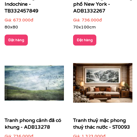
Phòng ngủ
: chọn tranh phong cảnh nhẹ nhàng,
Indochine -
phố New York -
gam màu dịu để tạo sự thư thái
TB332457849
ADB1332267
Giá:
673.000đ
Giá:
736.000đ
80x80
70x100cm
Đặt hàng
Đặt hàng
Tranh phong cảnh đã có
Tranh thuỷ mặc phong
khung - ADB13278
thuỷ thác nước - ST0093
Giá:
736.000đ
Giá:
1.323.000đ