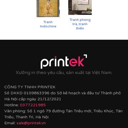
chống cong vênh, ẩm mốc.
Hoàn thiện bằng khung bo viền chất liệu nhựa
composite cao cấp nâng tầm giá trị tranh.
Tranh phòng
Tranh
trà, tranh
Indochine
thiền
Xưởng in theo yêu cầu, sản xuất tại Việt Nam.
CÔNG TY TNHH PRINTEK
Số DKKD 0109863396 do Sở kế hoạch và đầu tư Thành phố
Hà Nội cấp ngày 21/12/2021
Hotline:
0377221985
Văn phòng: Số 1 ngõ 79 đường Tân Triều mới, Triều Khúc, Tân
Triều, Thanh Trì, Hà Nội
Email:
sale@printek.vn