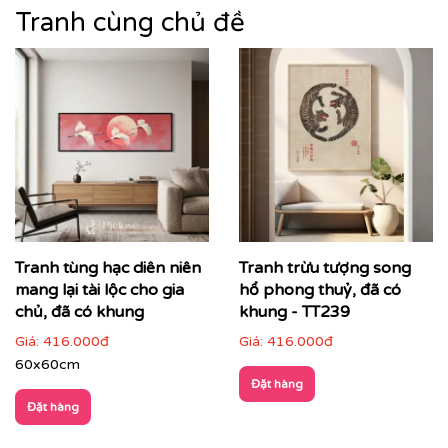
phong cảnh núi non, sông nước, làng quê đến cảnh
Tranh cùng chủ đề
thiên nhiên trừu tượng, mỗi bức tranh không chỉ làm
đẹp không gian mà còn góp phần nâng tầm thẩm mỹ
tổng thể.
Tranh tùng hạc diên niên
Tranh trừu tượng song
mang lại tài lộc cho gia
hổ phong thuỷ, đã có
chủ, đã có khung
khung - TT239
Giá:
416.000đ
Giá:
416.000đ
60x60cm
Đặt hàng
Đặt hàng