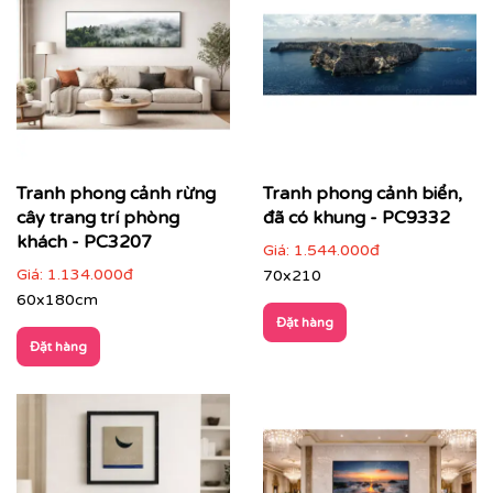
sắc quen thuộc, phù hợp nhiều đối tượng khách
hàng
Màu sắc hài hoà
: dễ kết hợp với nhiều phong cách
nội thất, không gây rối mắt
Chiều sâu không gian
: tạo cảm giác thoáng đãng,
mở rộng diện tích thị giác
Giá trị phong thuỷ tích cực
: mang năng lượng an
Tranh phong cảnh rừng
Tranh phong cảnh biển,
yên, cân bằng và sinh khí cho không gian sống
cây trang trí phòng
đã có khung - PC9332
khách - PC3207
Giá:
1.544.000đ
Giá:
1.134.000đ
70x210
60x180cm
Đặt hàng
Đặt hàng