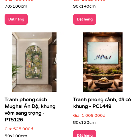
70x100cm
90x140cm
Nhà hàng – khách sạn – resort
: tăng trải nghiệm
không gian, tạo dấu ấn thẩm mỹ cho khách hàng
Đặt hàng
Đặt hàng
Tranh phong cách
Tranh phong cảnh, đã có
Mughal Ấn Độ, khung
khung - PC1449
vòm sang trọng -
Giá:
1.009.000đ
PT5126
80x120cm
Giá:
525.000đ
50x100cm
Đặt hàng