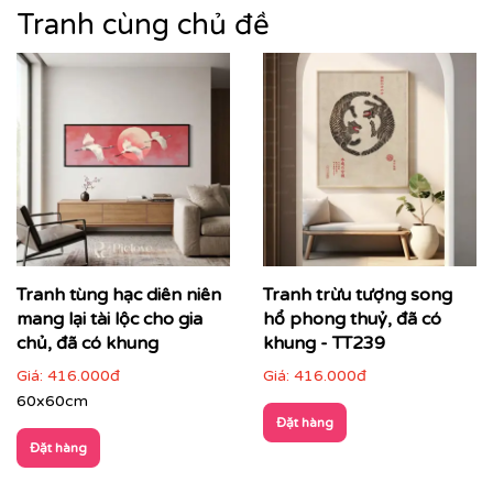
phong cảnh núi non, sông nước, làng quê đến cảnh
Tranh cùng chủ đề
thiên nhiên trừu tượng, mỗi bức tranh không chỉ làm
đẹp không gian mà còn góp phần nâng tầm thẩm mỹ
tổng thể.
Tranh tùng hạc diên niên
Tranh trừu tượng song
mang lại tài lộc cho gia
hổ phong thuỷ, đã có
chủ, đã có khung
khung - TT239
Giá:
416.000đ
Giá:
416.000đ
60x60cm
Đặt hàng
Đặt hàng