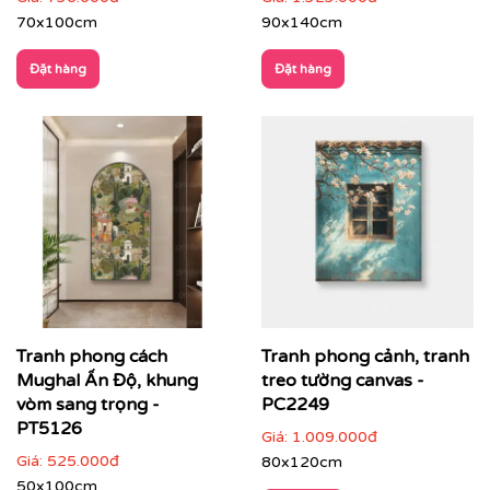
70x100cm
90x140cm
Nhà hàng – khách sạn – resort
: tăng trải nghiệm
không gian, tạo dấu ấn thẩm mỹ cho khách hàng
Đặt hàng
Đặt hàng
Tranh phong cách
Tranh phong cảnh, tranh
Mughal Ấn Độ, khung
treo tường canvas -
vòm sang trọng -
PC2249
PT5126
Giá:
1.009.000đ
Giá:
525.000đ
80x120cm
50x100cm