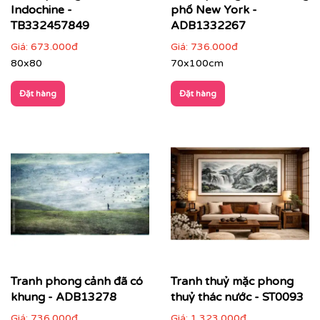
Phòng ngủ
: chọn tranh phong cảnh nhẹ nhàng,
Indochine -
phố New York -
gam màu dịu để tạo sự thư thái
TB332457849
ADB1332267
Giá:
673.000đ
Giá:
736.000đ
80x80
70x100cm
Đặt hàng
Đặt hàng
Tranh phong cảnh đã có
Tranh thuỷ mặc phong
khung - ADB13278
thuỷ thác nước - ST0093
Giá:
736.000đ
Giá:
1.323.000đ