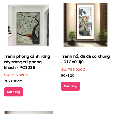
Tranh phong cảnh rừng
Tranh hổ, đã đã có khung
cây trang trí phòng
- 01Cn01ij8
khách - PC1236
Giá:
756.000đ
Giá:
736.000đ
60x120
70x100cm
Đặt hàng
Đặt hàng
Điểm đặc trưng của tranh phong cảnh
Hình ảnh gần gũi, dễ cảm nhận
: thiên nhiên, cảnh