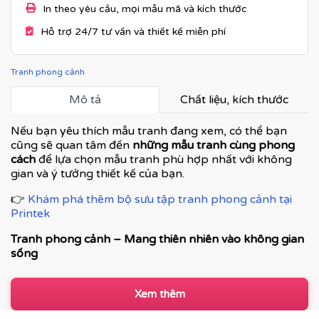
In theo yêu cầu, mọi mẫu mã và kích thước
Hỗ trợ 24/7 tư vấn và thiết kế miễn phí
Tranh phong cảnh
Mô tả
Chất liệu, kích thước
Nếu bạn yêu thích mẫu tranh đang xem, có thể bạn
cũng sẽ quan tâm đến
những mẫu tranh cùng phong
cách
để lựa chọn mẫu tranh phù hợp nhất với không
gian và ý tưởng thiết kế của bạn.
👉
Khám phá thêm bộ sưu tập tranh phong cảnh tại
Printek
Tranh phong cảnh – Mang thiên nhiên vào không gian
sống
Tranh phong cảnh là dòng tranh trang trí được ưa
chuộng nhờ khả năng tái hiện vẻ đẹp của thiên nhiên,
Xem thêm
tạo cảm giác thư thái, rộng mở và cân bằng cảm xúc. Từ