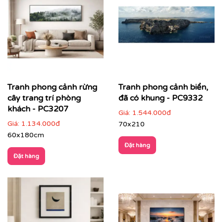
sắc quen thuộc, phù hợp nhiều đối tượng khách
hàng
Màu sắc hài hoà
: dễ kết hợp với nhiều phong cách
nội thất, không gây rối mắt
Chiều sâu không gian
: tạo cảm giác thoáng đãng,
mở rộng diện tích thị giác
Giá trị phong thuỷ tích cực
: mang năng lượng an
Tranh phong cảnh rừng
Tranh phong cảnh biển,
yên, cân bằng và sinh khí cho không gian sống
cây trang trí phòng
đã có khung - PC9332
khách - PC3207
Giá:
1.544.000đ
Giá:
1.134.000đ
70x210
60x180cm
Đặt hàng
Đặt hàng