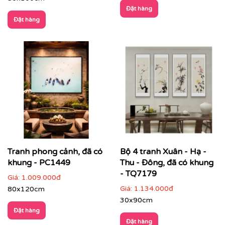
Đặt hàng
Đặt hàng
CHẤT LIỆU & CHẤT LƯỢNG TRANH PRINTEK
Tại
Printek
, mỗi bức tranh Indochine được sản xuất với
tiêu chuẩn cao:
✨
Chất liệu vải in cao cấp
Vải canvas dày dặn, bề mặt sần nhẹ, giữ màu tốt,
không lo bạc phai màu.
Tăng độ bám mực, cho hình ảnh sắc nét, sống
động.
Tranh phong cảnh, đã có
Bộ 4 tranh Xuân - Hạ -
khung - PC1449
Thu - Đông, đã có khung
- TQ7179
Giá:
1.009.000đ
Giá:
1.134.000đ
80x120cm
30x90cm
Đặt hàng
Đặt hàng