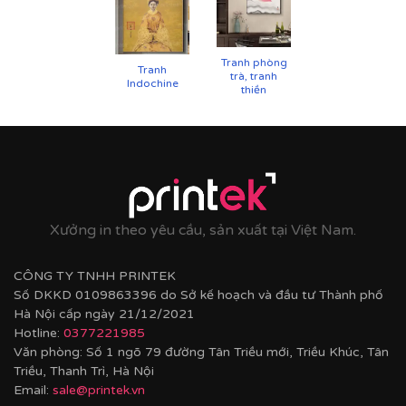
chống cong vênh, ẩm mốc.
Hoàn thiện bằng khung bo viền chất liệu nhựa
composite cao cấp nâng tầm giá trị tranh.
Tranh phòng
Tranh
trà, tranh
Indochine
thiền
Xưởng in theo yêu cầu, sản xuất tại Việt Nam.
CÔNG TY TNHH PRINTEK
Số DKKD 0109863396 do Sở kế hoạch và đầu tư Thành phố
Hà Nội cấp ngày 21/12/2021
Hotline:
0377221985
Văn phòng: Số 1 ngõ 79 đường Tân Triều mới, Triều Khúc, Tân
Triều, Thanh Trì, Hà Nội
Email:
sale@printek.vn