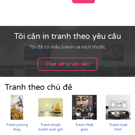
Tôi cần in tranh theo yêu cầu
Tôi đã có mẫu tranh và kích thước
Chat với tư vấn viên
Tranh theo chủ đề
Cận cảnh tranh in trên chất liệu canvas công nghệ in
UV
Tranh phong
Tranh thuận
Tranh Phật
Tranh hoạt
thủy
buồm xuôi gió
giáo
hình