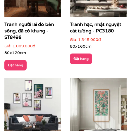
Tranh người lái đò bên
Tranh hạc, nhật nguyệt
sông, đã có khung -
cát tường - PC3180
ST8498
Giá:
1.345.000đ
Giá:
1.009.000đ
80x160cm
80x120cm
Đặt hàng
Đặt hàng
Phòng làm việc
: giúp thư giãn tinh thần, tăng cảm
hứng sáng tạo