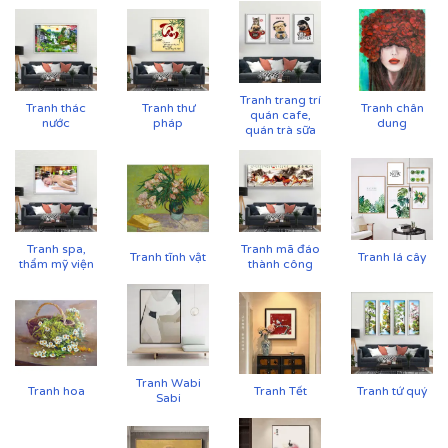
Tranh trang trí
Tranh thác
Tranh thư
Tranh chân
quán cafe,
nước
pháp
dung
quán trà sữa
Tranh spa,
Tranh mã đáo
Tranh tĩnh vật
Tranh lá cây
thẩm mỹ viện
thành công
Cận cảnh tranh in trên chất liệu canvas công nghệ in
UV
Tranh Wabi
✨
Chất liệu khung bền bỉ
Tranh hoa
Tranh Tết
Tranh tứ quý
Sabi
Tranh được căng lên khung thông đã qua xử lý