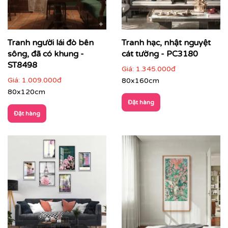
Tranh người lái đò bên
Tranh hạc, nhật nguyệt
sông, đã có khung -
cát tường - PC3180
ST8498
Giá:
1.345.000đ
Giá:
1.009.000đ
80x160cm
80x120cm
Đặt hàng
Đặt hàng
Phòng làm việc
: giúp thư giãn tinh thần, tăng cảm
hứng sáng tạo