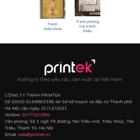
chống cong vênh, ẩm mốc.
Hoàn thiện bằng khung bo viền chất liệu nhựa
composite cao cấp nâng tầm giá trị tranh.
Tranh phòng
Tranh
trà, tranh
Indochine
thiền
Xưởng in theo yêu cầu, sản xuất tại Việt Nam.
CÔNG TY TNHH PRINTEK
Số DKKD 0109863396 do Sở kế hoạch và đầu tư Thành phố
Hà Nội cấp ngày 21/12/2021
Hotline:
0377221985
Văn phòng: Số 1 ngõ 79 đường Tân Triều mới, Triều Khúc, Tân
Triều, Thanh Trì, Hà Nội
Email:
sale@printek.vn