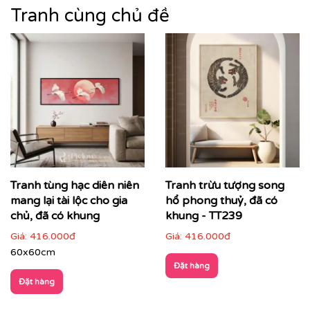
phong cảnh núi non, sông nước, làng quê đến cảnh
Tranh cùng chủ đề
thiên nhiên trừu tượng, mỗi bức tranh không chỉ làm
đẹp không gian mà còn góp phần nâng tầm thẩm mỹ
tổng thể.
Tranh tùng hạc diên niên
Tranh trừu tượng song
mang lại tài lộc cho gia
hổ phong thuỷ, đã có
chủ, đã có khung
khung - TT239
Giá:
416.000đ
Giá:
416.000đ
60x60cm
Đặt hàng
Đặt hàng