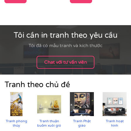
Tôi cần in tranh theo yêu cầu
Tôi đã có mẫu tranh và kích thước
Chat với tư vấn viên
Tranh theo chủ đề
Cận cảnh tranh in trên chất liệu canvas công nghệ in
UV
Tranh phong
Tranh thuận
Tranh Phật
Tranh hoạt
thủy
buồm xuôi gió
giáo
hình