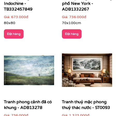
Phòng ngủ
: chọn tranh phong cảnh nhẹ nhàng,
Indochine -
phố New York -
gam màu dịu để tạo sự thư thái
TB332457849
ADB1332267
Giá:
673.000đ
Giá:
736.000đ
80x80
70x100cm
Đặt hàng
Đặt hàng
Tranh phong cảnh đã có
Tranh thuỷ mặc phong
khung - ADB13278
thuỷ thác nước - ST0093
Giá:
736.000đ
Giá:
1.323.000đ