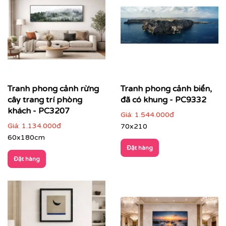
sắc quen thuộc, phù hợp nhiều đối tượng khách
hàng
Màu sắc hài hoà
: dễ kết hợp với nhiều phong cách
nội thất, không gây rối mắt
Chiều sâu không gian
: tạo cảm giác thoáng đãng,
mở rộng diện tích thị giác
Giá trị phong thuỷ tích cực
: mang năng lượng an
Tranh phong cảnh rừng
Tranh phong cảnh biển,
yên, cân bằng và sinh khí cho không gian sống
cây trang trí phòng
đã có khung - PC9332
khách - PC3207
Giá:
1.544.000đ
Giá:
1.134.000đ
70x210
60x180cm
Đặt hàng
Đặt hàng