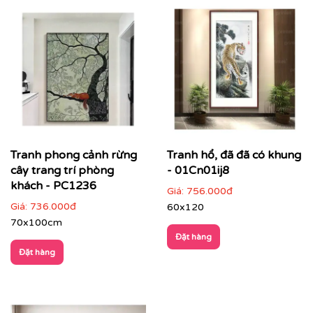
Tranh phong cảnh rừng
Tranh hổ, đã đã có khung
cây trang trí phòng
- 01Cn01ij8
khách - PC1236
Giá:
756.000đ
Giá:
736.000đ
60x120
70x100cm
Đặt hàng
Đặt hàng
Điểm đặc trưng của tranh phong cảnh
Hình ảnh gần gũi, dễ cảm nhận
: thiên nhiên, cảnh