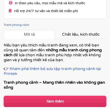
In theo yêu cầu, mọi mẫu mã và kích thước
Hỗ trợ 24/7 tư vấn và thiết kế miễn phí
Tranh phong cảnh
Mô tả
Chất liệu, kích thước
Nếu bạn yêu thích mẫu tranh đang xem, có thể bạn
cũng sẽ quan tâm đến
những mẫu tranh cùng phong
cách
để lựa chọn mẫu tranh phù hợp nhất với không
gian và ý tưởng thiết kế của bạn.
👉
Khám phá thêm bộ sưu tập tranh phong cảnh tại
Printek
Tranh phong cảnh – Mang thiên nhiên vào không gian
sống
Tranh phong cảnh là dòng tranh trang trí được ưa
chuộng nhờ khả năng tái hiện vẻ đẹp của thiên nhiên,
Xem thêm
tạo cảm giác thư thái, rộng mở và cân bằng cảm xúc. Từ