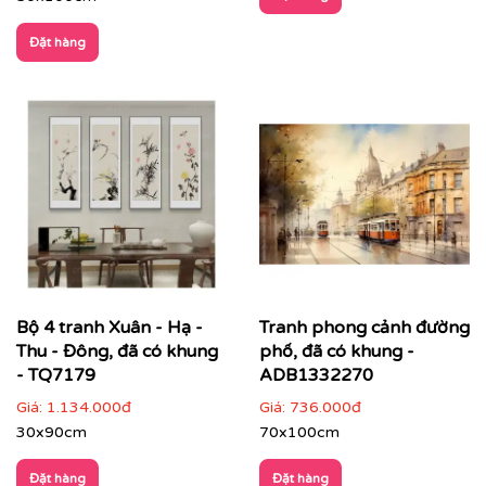
Đặt hàng
CHẤT LIỆU & CHẤT LƯỢNG TRANH PRINTEK
Tại
Printek
, mỗi bức tranh Indochine được sản xuất với
tiêu chuẩn cao:
✨
Chất liệu vải in cao cấp
Vải canvas dày dặn, bề mặt sần nhẹ, giữ màu tốt,
không lo bạc phai màu.
Tăng độ bám mực, cho hình ảnh sắc nét, sống
động.
Bộ 4 tranh Xuân - Hạ -
Tranh phong cảnh đường
Thu - Đông, đã có khung
phố, đã có khung -
- TQ7179
ADB1332270
Giá:
1.134.000đ
Giá:
736.000đ
30x90cm
70x100cm
Đặt hàng
Đặt hàng