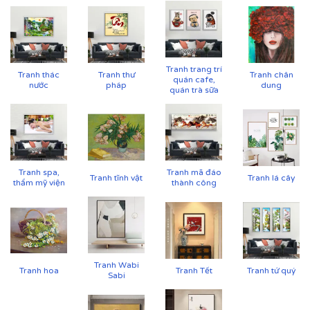
Tranh trang trí
Tranh thác
Tranh thư
Tranh chân
quán cafe,
nước
pháp
dung
quán trà sữa
Tranh spa,
Tranh mã đáo
Tranh tĩnh vật
Tranh lá cây
thẩm mỹ viện
thành công
Cận cảnh tranh in trên chất liệu canvas công nghệ in
UV
Tranh Wabi
✨
Chất liệu khung bền bỉ
Tranh hoa
Tranh Tết
Tranh tứ quý
Sabi
Tranh được căng lên khung thông đã qua xử lý