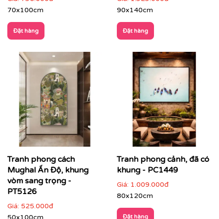
70x100cm
90x140cm
Nhà hàng – khách sạn – resort
: tăng trải nghiệm
không gian, tạo dấu ấn thẩm mỹ cho khách hàng
Đặt hàng
Đặt hàng
Tranh phong cách
Tranh phong cảnh, đã có
Mughal Ấn Độ, khung
khung - PC1449
vòm sang trọng -
Giá:
1.009.000đ
PT5126
80x120cm
Giá:
525.000đ
50x100cm
Đặt hàng