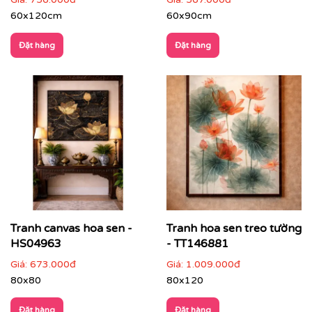
60x120cm
60x90cm
Đặt hàng
Đặt hàng
Phòng thờ, không gian thiền
: thể hiện sự tôn
nghiêm và thanh tịnh
Tranh canvas hoa sen -
Tranh hoa sen treo tường
HS04963
- TT146881
Giá:
673.000đ
Giá:
1.009.000đ
80x80
80x120
Đặt hàng
Đặt hàng