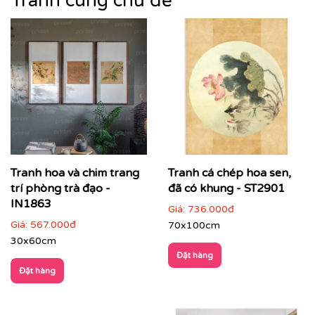
Tranh cùng chủ đề
bằng cảm xúc và giàu chiều sâu thẩm mỹ.
Tranh hoa và chim trang
Tranh cá chép hoa sen,
trí phòng trà đạo -
đã có khung - ST2901
IN1863
Giá:
736.000đ
Giá:
567.000đ
70x100cm
30x60cm
Đặt hàng
Đặt hàng