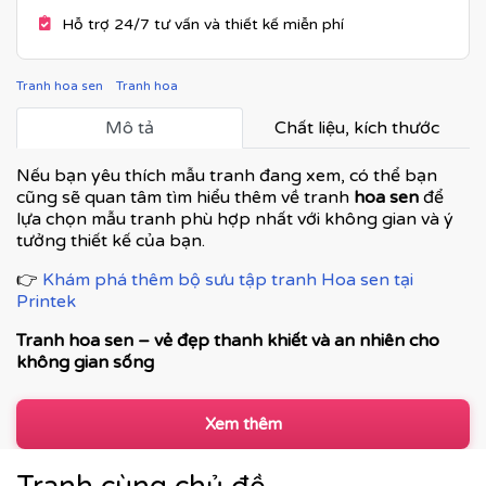
Hỗ trợ 24/7 tư vấn và thiết kế miễn phí
Tranh hoa sen
Tranh hoa
Mô tả
Chất liệu, kích thước
Nếu bạn yêu thích mẫu tranh đang xem, có thể bạn
cũng sẽ quan tâm tìm hiểu thêm về tranh
hoa sen
để
lựa chọn mẫu tranh phù hợp nhất với không gian và ý
tưởng thiết kế của bạn.
👉
Khám phá thêm bộ sưu tập tranh Hoa sen tại
Printek
Tranh hoa sen – vẻ đẹp thanh khiết và an nhiên cho
không gian sống
Tranh hoa sen
là dòng tranh nghệ thuật mang đậm giá
trị văn hoá Á Đông, biểu tượng cho
sự thuần khiết,
Xem thêm
bình an và phúc lành
. Hình ảnh hoa sen nhẹ nhàng
nhưng sâu lắng, giúp không gian trở nên tĩnh tại, cân