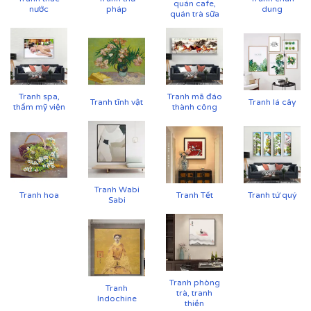
quán cafe,
nước
pháp
dung
quán trà sữa
Tranh spa,
Tranh mã đáo
Tranh tĩnh vật
Tranh lá cây
thẩm mỹ viện
thành công
Tranh Wabi
Tranh hoa
Tranh Tết
Tranh tứ quý
Sabi
Tranh phòng
Tranh
trà, tranh
Indochine
thiền