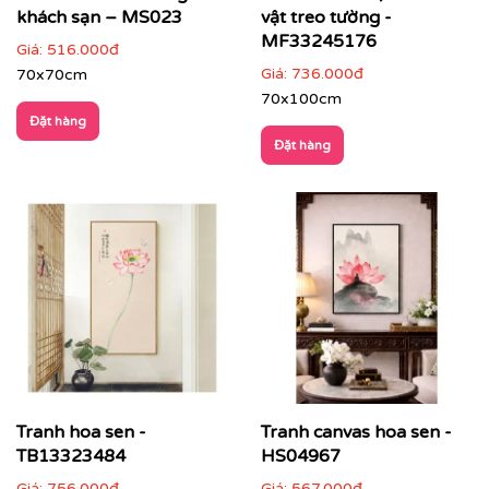
khách sạn – MS023
vật treo tường -
MF33245176
Phòng ngủ
: chọn tranh tông màu dịu để tăng cảm
Giá:
516.000đ
giác thư thái
Giá:
736.000đ
70x70cm
70x100cm
Đặt hàng
Đặt hàng
Tranh hoa sen -
Tranh canvas hoa sen -
TB13323484
HS04967
Giá:
756.000đ
Giá:
567.000đ