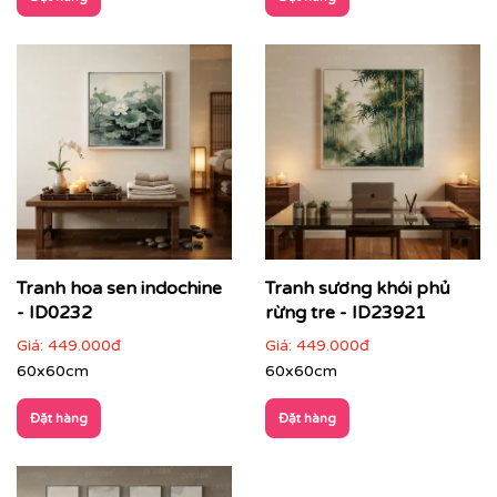
Văn phòng, spa, khách sạn, resort
: mang lại cảm
giác nhẹ nhàng, cân bằng năng lượng
Tranh hoa sen indochine
Tranh sương khói phủ
- ID0232
rừng tre - ID23921
Giá:
449.000đ
Giá:
449.000đ
60x60cm
60x60cm
Đặt hàng
Đặt hàng