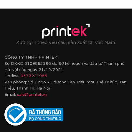
Cận cảnh tranh in trên chất liệu canvas công nghệ in
UV
✨
Chất liệu khung bền bỉ
Tranh được căng lên khung thông đã qua xử lý
chống cong vênh, ẩm mốc.
Xưởng in theo yêu cầu, sản xuất tại Việt Nam.
Hoàn thiện bằng khung bo viền chất liệu nhựa
composite cao cấp nâng tầm giá trị tranh.
CÔNG TY TNHH PRINTEK
Số DKKD 0109863396 do Sở kế hoạch và đầu tư Thành phố
Hà Nội cấp ngày 21/12/2021
Hotline:
0377221985
Văn phòng: Số 1 ngõ 79 đường Tân Triều mới, Triều Khúc, Tân
Triều, Thanh Trì, Hà Nội
Email:
sale@printek.vn