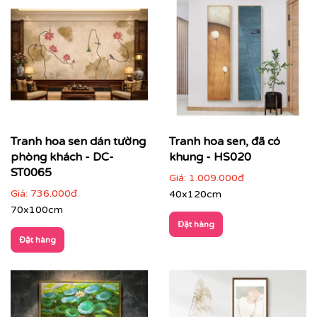
Tranh hoa sen dán tường
Tranh hoa sen, đã có
phòng khách - DC-
khung - HS020
ST0065
Giá:
1.009.000đ
Giá:
736.000đ
40x120cm
Điểm đặc trưng của tranh hoa sen
70x100cm
Đặt hàng
Biểu tượng tinh thần sâu sắc
: hoa sen đại diện cho
Đặt hàng
sự thanh cao, an nhiên và trí tuệ
Hình ảnh mềm mại, tinh tế
: dễ tạo cảm giác thư
giãn, nhẹ nhàng
Màu sắc trang nhã
: trắng, hồng, be, xanh nhạt…