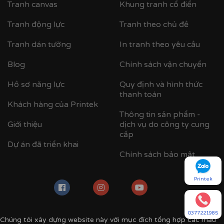
Tranh canvas
Khung tranh cổ điển
Tranh động lực
Tranh theo chủ đề
Tranh dán tường
In tranh theo yêu cầu
Blog
Chính sách vận chuyển
Hồ sơ năng lực
Quy định và hình thức
thanh toán
Cận cảnh khung nhựa composite bản khung nhỏ
Khách hàng của Printek
Thông tin sản phẩm -
Giới thiệu
dịch vụ do công ty cung
cấp
Dự án đã triển khai
Chính sách bảo mật
Printek
0377221985
Chúng tôi xây dựng website này với mục đích tổng hợp các mẫu