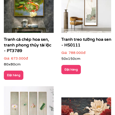
phù hợp nhiều phong cách nội thất
Tính ứng dụng cao
: phù hợp trang trí lâu dài,
không lỗi thời
Tranh cá chép hoa sen,
Tranh treo tường hoa sen
tranh phong thủy tài lộc
- HS0111
- PT3789
Giá:
788.000đ
Giá:
673.000đ
50x150cm
80x80cm
Đặt hàng
Đặt hàng