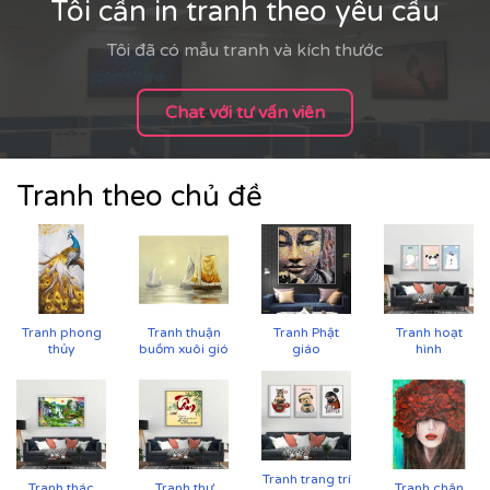
Tôi cần in tranh theo yêu cầu
Tôi đã có mẫu tranh và kích thước
Chat với tư vấn viên
Tranh theo chủ đề
Tranh phong
Tranh thuận
Tranh Phật
Tranh hoạt
thủy
buồm xuôi gió
giáo
hình
Cận cảnh tranh in trên chất liệu canvas công nghệ in
UV
Tranh trang trí
Tranh thác
Tranh thư
Tranh chân