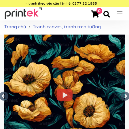
In tranh theo yêu cầu liên hệ: 0377 22 1985
0
Trang chủ
Tranh canvas, tranh treo tường