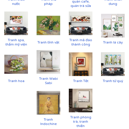
quán cafe,
nước
pháp
dung
quán trà sữa
Tranh spa,
Tranh mã đáo
Tranh tĩnh vật
Tranh lá cây
thẩm mỹ viện
thành công
Tranh Wabi
Tranh hoa
Tranh Tết
Tranh tứ quý
Sabi
Tranh phòng
Tranh
trà, tranh
Indochine
thiền