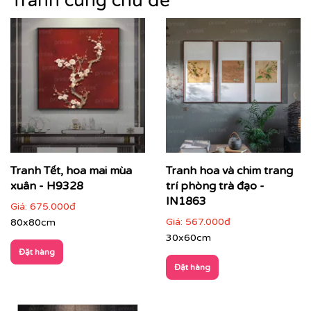
Tranh cùng chủ đề
Tranh Tết, hoa mai mùa
Tranh hoa và chim trang
xuân - H9328
trí phòng trà đạo -
IN1863
Giá:
675.000đ
Giá:
567.000đ
80x80cm
30x60cm
Đặt hàng
Đặt hàng