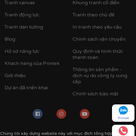
Tranh canvas
Khung tranh cổ điển
Tranh động lực
Tranh theo chủ đề
Tranh dán tường
In tranh theo yêu cầu
Blog
Chính sách vận chuyển
Hồ sơ năng lực
Quy định và hình thức
thanh toán
Khách hàng của Printek
Thông tin sản phẩm -
Giới thiệu
dịch vụ do công ty cung
cấp
Dự án đã triển khai
Chính sách bảo mật
Printek
Chúng tôi xây dựng website này với mục đích tổng hợp các mẫu