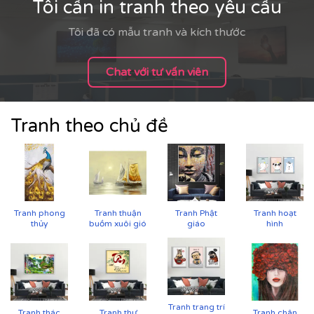
Tôi cần in tranh theo yêu cầu
Tôi đã có mẫu tranh và kích thước
Chat với tư vấn viên
Tranh theo chủ đề
Tranh phong
Tranh thuận
Tranh Phật
Tranh hoạt
thủy
buồm xuôi gió
giáo
hình
Tranh trang trí
Tranh thác
Tranh thư
Tranh chân