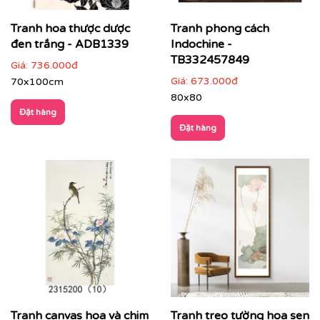
Tranh hoa thược dược
Tranh phong cách
đen trắng - ADB1339
Indochine -
TB332457849
Giá:
736.000đ
Giá:
673.000đ
70x100cm
80x80
Đặt hàng
Đặt hàng
Tranh canvas hoa và chim
Tranh treo tường hoa sen