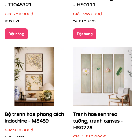
- TT046321
- HS0111
Giá:
756.000đ
Giá:
788.000đ
60x120
50x150cm
Đặt hàng
Đặt hàng
Bộ tranh hoa phong cách
Tranh hoa sen treo
Với công nghệ in hiện đại, chúng tôi đảm bảo tái tạo lại
từng chi tiết nhỏ nhất của bức tranh, mang đến cho
indochine - M8489
tường, tranh canvas -
bạn một sản phẩm hoàn hảo.
HS0778
Giá:
918.000đ
Giá:
1.512.000đ