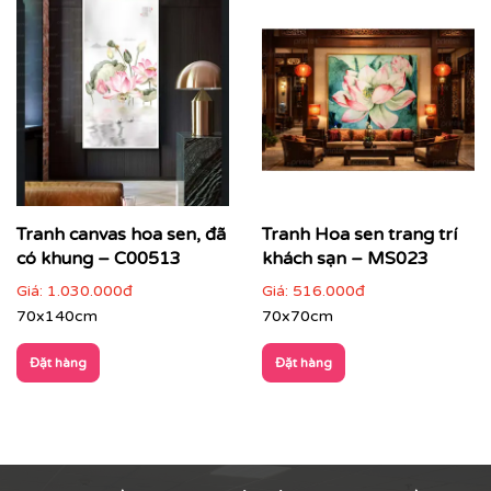
Tranh canvas hoa sen, đã
Tranh Hoa sen trang trí
có khung – C00513
khách sạn – MS023
Giá:
1.030.000đ
Giá:
516.000đ
70x140cm
70x70cm
Đặt hàng
Đặt hàng