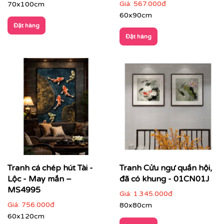
Giá:
567.000đ
70x100cm
60x90cm
Đặt hàng
Đặt hàng
Tranh cá chép hút Tài -
Tranh Cửu ngư quần hội,
Lộc - May mắn –
đã có khung - 01CN01J
MS4995
Giá:
1.345.000đ
Giá:
756.000đ
80x80cm
60x120cm