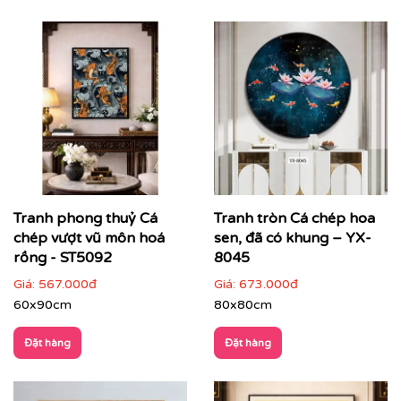
Tranh phong thuỷ Cá
Tranh tròn Cá chép hoa
chép vượt vũ môn hoá
sen, đã có khung – YX-
rồng - ST5092
8045
Giá:
567.000đ
Giá:
673.000đ
60x90cm
80x80cm
Đặt hàng
Đặt hàng