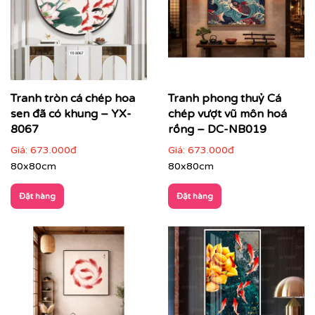
Tranh treo tường của Printek có đa dạng kích cỡ cho
bạn lựa chọn:
Tranh tròn cá chép hoa
Tranh phong thuỷ Cá
sen đã có khung – YX-
chép vượt vũ môn hoá
8067
rồng – DC-NB019
Giá:
673.000đ
Giá:
673.000đ
80x80cm
80x80cm
Đặt hàng
Đặt hàng