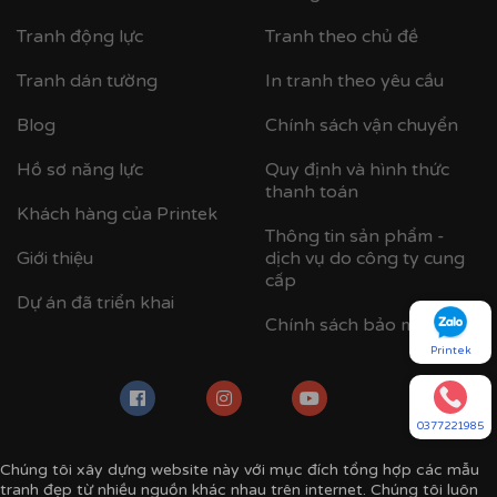
Tranh động lực
Tranh theo chủ đề
Tranh dán tường
In tranh theo yêu cầu
Blog
Chính sách vận chuyển
Hồ sơ năng lực
Quy định và hình thức
thanh toán
Khách hàng của Printek
Thông tin sản phẩm -
Giới thiệu
dịch vụ do công ty cung
cấp
Dự án đã triển khai
Chính sách bảo mật
Printek
0377221985
Chúng tôi xây dựng website này với mục đích tổng hợp các mẫu
tranh đẹp từ nhiều nguồn khác nhau trên internet. Chúng tôi luôn