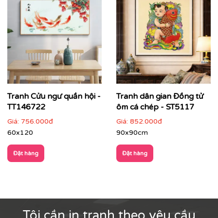
Một mẫu tranh cửu ngư quần hội do Printek sản xuất
Tranh Cửu ngư quần hội -
Tranh dân gian Đồng tử
TT146722
ôm cá chép - ST5117
Giá:
756.000đ
Giá:
852.000đ
60x120
90x90cm
Đặt hàng
Đặt hàng
Với công nghệ in hiện đại, chúng tôi đảm bảo tái tạo lại
Tôi cần in tranh theo yêu cầu
từng chi tiết nhỏ nhất của bức tranh, mang đến cho