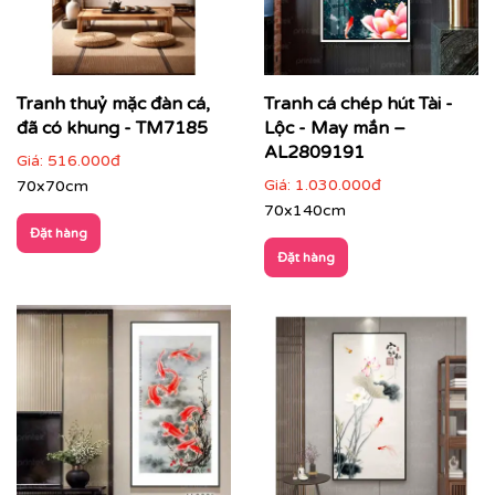
Tranh thuỷ mặc đàn cá,
Tranh cá chép hút Tài -
đã có khung - TM7185
Lộc - May mắn –
AL2809191
Giá:
516.000đ
Giá:
1.030.000đ
70x70cm
70x140cm
Đặt hàng
Đặt hàng