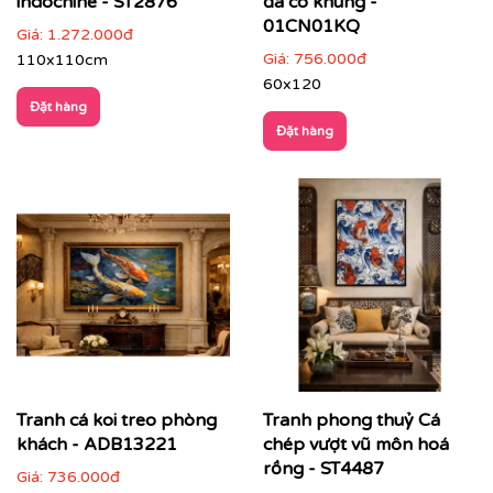
indochine - ST2876
đã có khung -
01CN01KQ
Giá:
1.272.000đ
Giá:
756.000đ
110x110cm
60x120
Đặt hàng
Đặt hàng
Tranh cá koi treo phòng
Tranh phong thuỷ Cá
khách - ADB13221
chép vượt vũ môn hoá
rồng - ST4487
Giá:
736.000đ