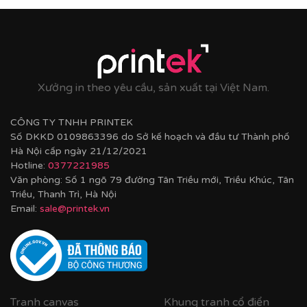
Tư vấn thi công & chọn mẫu
Xưởng in theo yêu cầu, sản xuất tại Việt Nam.
CÔNG TY TNHH PRINTEK
Số DKKD 0109863396 do Sở kế hoạch và đầu tư Thành phố
Hà Nội cấp ngày 21/12/2021
Hotline:
0377221985
Văn phòng: Số 1 ngõ 79 đường Tân Triều mới, Triều Khúc, Tân
Triều, Thanh Trì, Hà Nội
Email:
sale@printek.vn
Tranh canvas
Khung tranh cổ điển