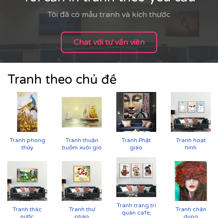
bạn một sản phẩm hoàn hảo.
Tôi đã có mẫu tranh và kích thước
Chat với tư vấn viên
Tranh theo chủ đề
Tranh phong
Tranh thuận
Tranh Phật
Tranh hoạt
Printek còn hỗ trợ tư vấn miễn phí để giúp bạn chọn
thủy
buồm xuôi gió
giáo
hình
được bức tranh phù hợp nhất với không gian và sở
thích của mình. Đặc biệt, chúng tôi còn cung cấp dịch
vụ vận chuyển trên toàn quốc, giúp bạn tiết kiệm thời
gian và công sức.
Tranh trang trí
Tranh thác
Tranh thư
Tranh chân
quán cafe,
nước
pháp
dung