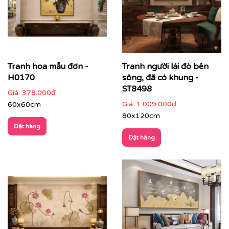
Tranh hoa mẫu đơn -
Tranh người lái đò bên
H0170
sông, đã có khung -
ST8498
Giá:
378.000đ
Giá:
1.009.000đ
60x60cm
80x120cm
Đặt hàng
Tranh Indochine phù hợp với nhiều loại không gian:
Đặt hàng
✔
Phòng khách
: tạo điểm nhấn sang trọng, ấm áp, dễ
thu hút ánh nhìn ngay từ cửa ra vào.