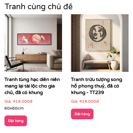
trang trí – mà còn là biểu tượng của gu thẩm mỹ tinh
Tranh cùng chủ đề
tế, sự hoài cổ nhưng vẫn sang trọng hiện đại.
Tranh tùng hạc diên niên
Tranh trừu tượng song
mang lại tài lộc cho gia
hổ phong thuỷ, đã có
chủ, đã có khung
khung - TT239
Giá:
416.000đ
Giá:
416.000đ
60x60cm
Đặt hàng
Đặt hàng