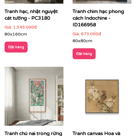
Tranh hạc, nhật nguyệt
Tranh chim hạc phong
cát tường - PC3180
cách Indochine -
ID166958
Giá:
1.345.000đ
Giá:
673.000đ
80x160cm
80x80cm
Đặt hàng
Đặt hàng
✔
Phòng thiền, phòng trà, phòng Yoga
: tăng sự tập
trung, cân bằng cảm xúc.
Tranh chú nai trong rừng
Tranh canvas Hoa và