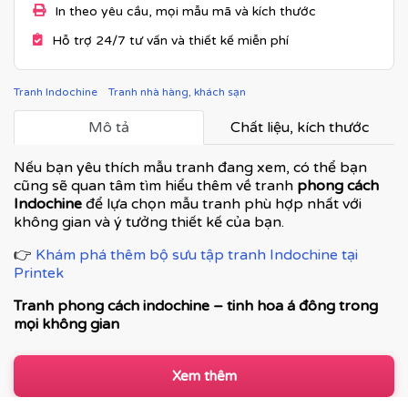
In theo yêu cầu, mọi mẫu mã và kích thước
Hỗ trợ 24/7 tư vấn và thiết kế miễn phí
Tranh Indochine
Tranh nhà hàng, khách sạn
Mô tả
Chất liệu, kích thước
Nếu bạn yêu thích mẫu tranh đang xem, có thể bạn
cũng sẽ quan tâm tìm hiểu thêm về tranh
phong cách
Indochine
để lựa chọn mẫu tranh phù hợp nhất với
không gian và ý tưởng thiết kế của bạn.
👉
Khám phá thêm bộ sưu tập tranh Indochine tại
Printek
Tranh phong cách indochine – tinh hoa á đông trong
mọi không gian
Tranh phong cách Indochine là dòng tranh nghệ thuật
kết hợp hài hòa giữa vẻ đẹp cổ điển Á Đông và nét tinh
Xem thêm
tế của kiến trúc Pháp thuộc địa. Đây không chỉ là tranh