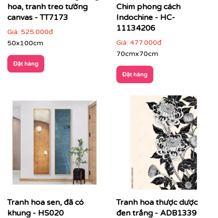
hoa, tranh treo tường
Chim phong cách
canvas - TT7173
Indochine - HC-
11134206
Giá:
525.000đ
Giá:
477.000đ
50x100cm
70cmx70cm
Đặt hàng
Đặt hàng
Tranh hoa sen, đã có
Tranh hoa thược dược
khung - HS020
đen trắng - ADB1339