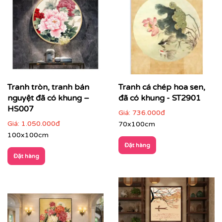
khói… tạo cảm giác ấm cúng, dễ chịu.
Họa tiết tinh tế
: hoa văn sen, rồng phượng, cảnh
làng quê, cây cối thanh nhã, mang đậm văn hóa Á
Đông.
Bố cục cân đối – tinh giản
: dễ dàng kết hợp với
nhiều phong cách nội thất từ cổ điển, bán cổ điển
đến hiện đại.
Tranh tròn, tranh bán
Tranh cá chép hoa sen,
Chất liệu mộc mạc nhưng tinh xảo
: gợi nhớ không
nguyệt đã có khung –
đã có khung - ST2901
gian Indochine xưa, nâng tầm gu thẩm mỹ cho
HS007
Giá:
736.000đ
không gian sống và làm việc.
Giá:
1.050.000đ
70x100cm
100x100cm
Đặt hàng
Đặt hàng