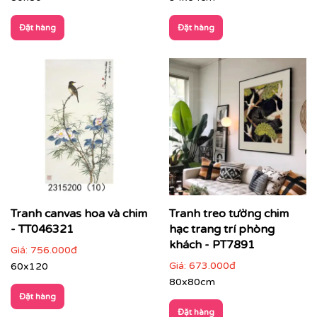
Đặt hàng
Đặt hàng
CHẤT LIỆU & CHẤT LƯỢNG TRANH PRINTEK
Tại
Printek
, mỗi bức tranh Indochine được sản xuất với
tiêu chuẩn cao:
✨
Chất liệu vải in cao cấp
Tranh canvas hoa và chim
Tranh treo tường chim
Vải canvas dày dặn, bề mặt sần nhẹ, giữ màu tốt,
- TT046321
hạc trang trí phòng
không lo bạc phai màu.
khách - PT7891
Giá:
756.000đ
Giá:
673.000đ
60x120
Tăng độ bám mực, cho hình ảnh sắc nét, sống
động.
80x80cm
Đặt hàng
Đặt hàng