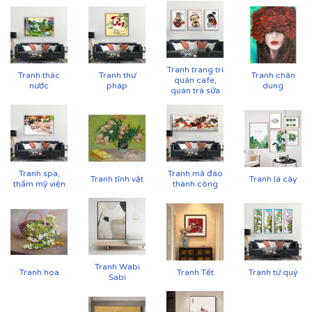
Tranh trang trí
Tranh thác
Tranh thư
Tranh chân
quán cafe,
nước
pháp
dung
quán trà sữa
Tranh spa,
Tranh mã đáo
Tranh tĩnh vật
Tranh lá cây
thẩm mỹ viện
thành công
Tranh Wabi
Tranh hoa
Tranh Tết
Tranh tứ quý
Sabi
Cận cảnh tranh in trên chất liệu canvas công nghệ in