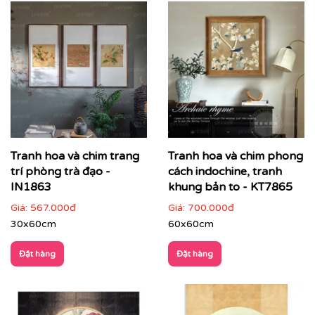
Tranh hoa và chim trang
Tranh hoa và chim phong
trí phòng trà đạo -
cách indochine, tranh
IN1863
khung bản to - KT7865
Giá:
567.000đ
Giá:
700.000đ
30x60cm
60x60cm
Đặt hàng
Đặt hàng
ĐIỂM ĐẶC TRƯNG CỦA TRANH INDOCHINE
Tông màu trầm ấm
: Be, nâu, vàng nghệ, xám