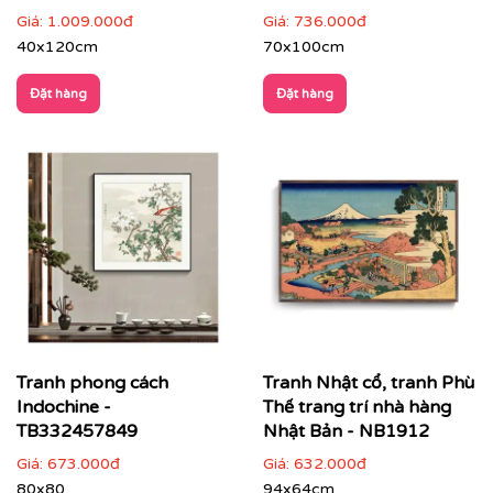
Giá:
1.009.000đ
Giá:
736.000đ
40x120cm
70x100cm
Đặt hàng
Đặt hàng
✔
Không gian quán cà phê, khách sạn, spa
: tăng trải
nghiệm vừa hoài niệm vừa hiện đại.
Tranh phong cách
Tranh Nhật cổ, tranh Phù
Indochine -
Thế trang trí nhà hàng
TB332457849
Nhật Bản - NB1912
Giá:
673.000đ
Giá:
632.000đ
80x80
94x64cm