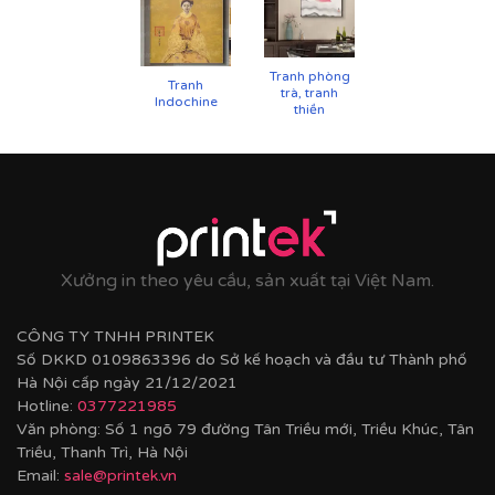
UV
✨
Chất liệu khung bền bỉ
Tranh phòng
Tranh
trà, tranh
Tranh được căng lên khung thông đã qua xử lý
Indochine
thiền
chống cong vênh, ẩm mốc.
Hoàn thiện bằng khung bo viền chất liệu nhựa
composite cao cấp nâng tầm giá trị tranh.
Xưởng in theo yêu cầu, sản xuất tại Việt Nam.
CÔNG TY TNHH PRINTEK
Số DKKD 0109863396 do Sở kế hoạch và đầu tư Thành phố
Hà Nội cấp ngày 21/12/2021
Hotline:
0377221985
Văn phòng: Số 1 ngõ 79 đường Tân Triều mới, Triều Khúc, Tân
Triều, Thanh Trì, Hà Nội
Email:
sale@printek.vn