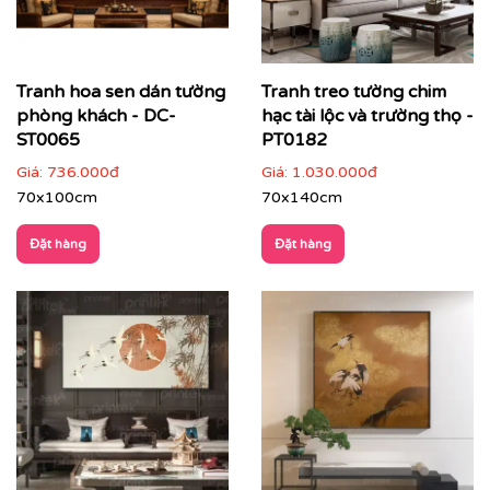
Tranh hoa sen dán tường
Tranh treo tường chim
phòng khách - DC-
hạc tài lộc và trường thọ -
ST0065
PT0182
Giá:
736.000đ
Giá:
1.030.000đ
70x100cm
70x140cm
Đặt hàng
Đặt hàng
✔
Phòng ngủ
: nhẹ nhàng, thư thái, giúp không gian
nghỉ ngơi thêm tinh tế.