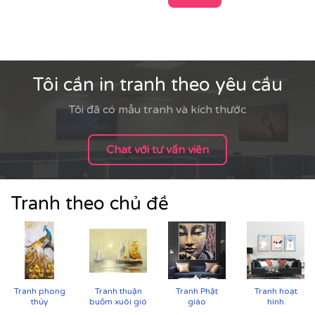
Tôi cần in tranh theo yêu cầu
Tôi đã có mẫu tranh và kích thước
Chat với tư vấn viên
Tranh theo chủ đề
Cận cảnh tranh in trên chất liệu canvas công nghệ in
Tranh phong
Tranh thuận
Tranh Phật
Tranh hoạt
UV
thủy
buồm xuôi gió
giáo
hình