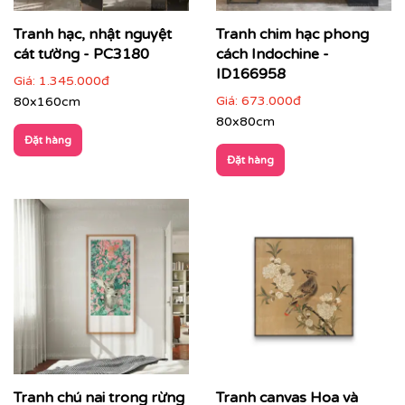
Tranh hạc, nhật nguyệt
Tranh chim hạc phong
cát tường - PC3180
cách Indochine -
ID166958
Giá:
1.345.000đ
Giá:
673.000đ
80x160cm
80x80cm
Đặt hàng
Đặt hàng
✔
Phòng thiền, phòng trà, phòng Yoga
: tăng sự tập
trung, cân bằng cảm xúc.
Tranh chú nai trong rừng
Tranh canvas Hoa và