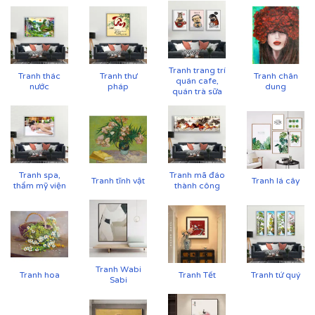
Tranh trang trí
Tranh thác
Tranh thư
Tranh chân
quán cafe,
nước
pháp
dung
quán trà sữa
Tranh spa,
Tranh mã đáo
Tranh tĩnh vật
Tranh lá cây
thẩm mỹ viện
thành công
Tranh Wabi
Tranh hoa
Tranh Tết
Tranh tứ quý
Sabi
Cận cảnh tranh in trên chất liệu canvas công nghệ in