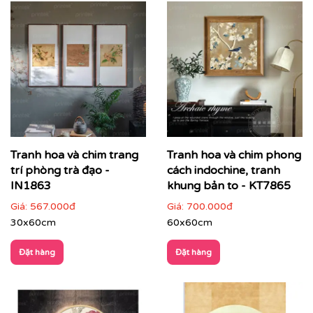
Tranh hoa và chim trang
Tranh hoa và chim phong
trí phòng trà đạo -
cách indochine, tranh
IN1863
khung bản to - KT7865
Giá:
567.000đ
Giá:
700.000đ
30x60cm
60x60cm
Đặt hàng
Đặt hàng
ĐIỂM ĐẶC TRƯNG CỦA TRANH INDOCHINE
Tông màu trầm ấm
: Be, nâu, vàng nghệ, xám