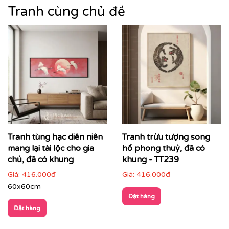
trang trí – mà còn là biểu tượng của gu thẩm mỹ tinh
Tranh cùng chủ đề
tế, sự hoài cổ nhưng vẫn sang trọng hiện đại.
Tranh tùng hạc diên niên
Tranh trừu tượng song
mang lại tài lộc cho gia
hổ phong thuỷ, đã có
chủ, đã có khung
khung - TT239
Giá:
416.000đ
Giá:
416.000đ
60x60cm
Đặt hàng
Đặt hàng