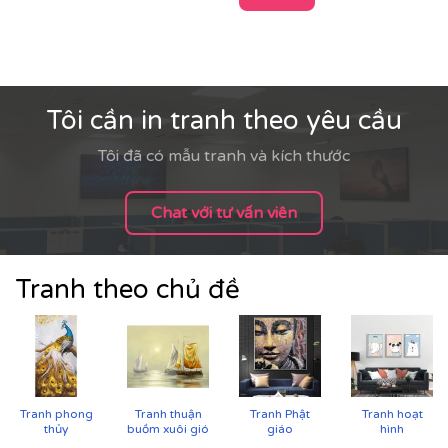
Tôi cần in tranh theo yêu cầu
Tôi đã có mẫu tranh và kích thước
Chat với tư vấn viên
Tranh theo chủ đề
Cận cảnh tranh in trên chất liệu canvas công nghệ in
Tranh phong
Tranh thuận
Tranh Phật
Tranh hoạt
UV
thủy
buồm xuôi gió
giáo
hình