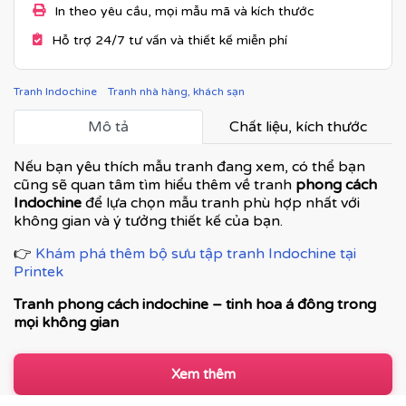
In theo yêu cầu, mọi mẫu mã và kích thước
Hỗ trợ 24/7 tư vấn và thiết kế miễn phí
Tranh Indochine
Tranh nhà hàng, khách sạn
Mô tả
Chất liệu, kích thước
Nếu bạn yêu thích mẫu tranh đang xem, có thể bạn
cũng sẽ quan tâm tìm hiểu thêm về tranh
phong cách
Indochine
để lựa chọn mẫu tranh phù hợp nhất với
không gian và ý tưởng thiết kế của bạn.
👉
Khám phá thêm bộ sưu tập tranh Indochine tại
Printek
Tranh phong cách indochine – tinh hoa á đông trong
mọi không gian
Tranh phong cách Indochine là dòng tranh nghệ thuật
kết hợp hài hòa giữa vẻ đẹp cổ điển Á Đông và nét tinh
Xem thêm
tế của kiến trúc Pháp thuộc địa. Đây không chỉ là tranh