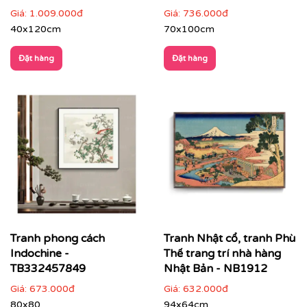
Giá:
1.009.000đ
Giá:
736.000đ
40x120cm
70x100cm
Đặt hàng
Đặt hàng
✔
Không gian quán cà phê, khách sạn, spa
: tăng trải
nghiệm vừa hoài niệm vừa hiện đại.
Tranh phong cách
Tranh Nhật cổ, tranh Phù
Indochine -
Thế trang trí nhà hàng
TB332457849
Nhật Bản - NB1912
Giá:
673.000đ
Giá:
632.000đ
80x80
94x64cm