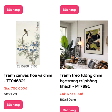
Đặt hàng
Đặt hàng
CHẤT LIỆU & CHẤT LƯỢNG TRANH PRINTEK
Tại
Printek
, mỗi bức tranh Indochine được sản xuất với
tiêu chuẩn cao:
✨
Chất liệu vải in cao cấp
Tranh canvas hoa và chim
Tranh treo tường chim
Vải canvas dày dặn, bề mặt sần nhẹ, giữ màu tốt,
- TT046321
hạc trang trí phòng
không lo bạc phai màu.
khách - PT7891
Giá:
756.000đ
Giá:
673.000đ
60x120
Tăng độ bám mực, cho hình ảnh sắc nét, sống
động.
80x80cm
Đặt hàng
Đặt hàng