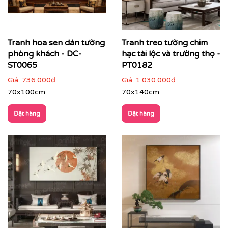
Tranh hoa sen dán tường
Tranh treo tường chim
phòng khách - DC-
hạc tài lộc và trường thọ -
ST0065
PT0182
Giá:
736.000đ
Giá:
1.030.000đ
70x100cm
70x140cm
Đặt hàng
Đặt hàng
✔
Phòng ngủ
: nhẹ nhàng, thư thái, giúp không gian
nghỉ ngơi thêm tinh tế.