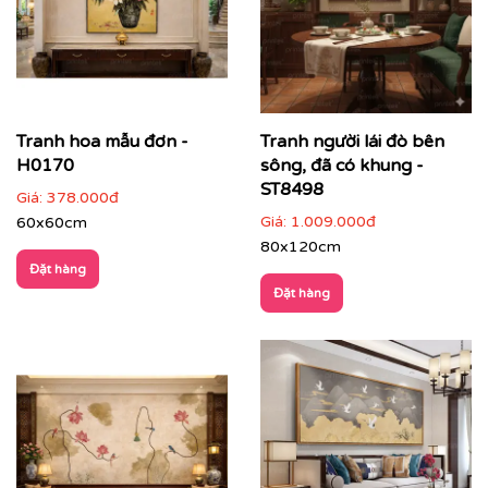
Tranh hoa mẫu đơn -
Tranh người lái đò bên
H0170
sông, đã có khung -
ST8498
Giá:
378.000đ
Giá:
1.009.000đ
60x60cm
80x120cm
Đặt hàng
Tranh Indochine phù hợp với nhiều loại không gian:
Đặt hàng
✔
Phòng khách
: tạo điểm nhấn sang trọng, ấm áp, dễ
thu hút ánh nhìn ngay từ cửa ra vào.