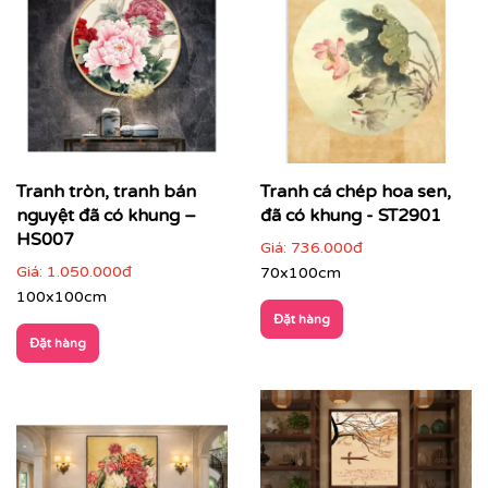
khói… tạo cảm giác ấm cúng, dễ chịu.
Họa tiết tinh tế
: hoa văn sen, rồng phượng, cảnh
làng quê, cây cối thanh nhã, mang đậm văn hóa Á
Đông.
Bố cục cân đối – tinh giản
: dễ dàng kết hợp với
nhiều phong cách nội thất từ cổ điển, bán cổ điển
đến hiện đại.
Tranh tròn, tranh bán
Tranh cá chép hoa sen,
Chất liệu mộc mạc nhưng tinh xảo
: gợi nhớ không
nguyệt đã có khung –
đã có khung - ST2901
gian Indochine xưa, nâng tầm gu thẩm mỹ cho
HS007
Giá:
736.000đ
không gian sống và làm việc.
Giá:
1.050.000đ
70x100cm
100x100cm
Đặt hàng
Đặt hàng