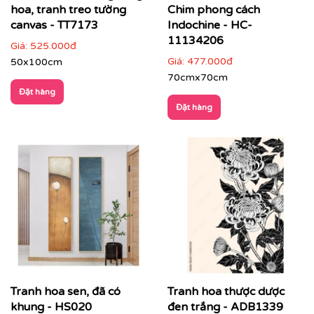
hoa, tranh treo tường
Chim phong cách
canvas - TT7173
Indochine - HC-
11134206
Giá:
525.000đ
Giá:
477.000đ
50x100cm
70cmx70cm
Đặt hàng
Đặt hàng
Tranh hoa sen, đã có
Tranh hoa thược dược
khung - HS020
đen trắng - ADB1339