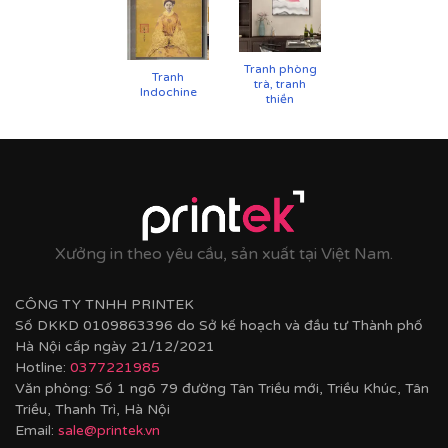
UV
✨
Chất liệu khung bền bỉ
Tranh phòng
Tranh
trà, tranh
Tranh được căng lên khung thông đã qua xử lý
Indochine
thiền
chống cong vênh, ẩm mốc.
Hoàn thiện bằng khung bo viền chất liệu nhựa
composite cao cấp nâng tầm giá trị tranh.
Xưởng in theo yêu cầu, sản xuất tại Việt Nam.
CÔNG TY TNHH PRINTEK
Số DKKD 0109863396 do Sở kế hoạch và đầu tư Thành phố
Hà Nội cấp ngày 21/12/2021
Hotline:
0377221985
Văn phòng: Số 1 ngõ 79 đường Tân Triều mới, Triều Khúc, Tân
Triều, Thanh Trì, Hà Nội
Email:
sale@printek.vn