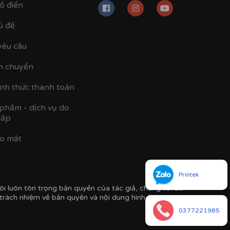
ổ điển
ủ đề
yêu cầu
n chuyển
ình thức thanh toán
 phẩm - dịch vụ do
cấp
ảo mật
o, không bị mờ đục lại cực kỳ an toàn, chống vỡ
Printek
i luôn tôn trọng bản quyền của tác giả, chúng tôi đã
 trách nhiệm về bản quyền và nội dung hình ảnh.
0377221985