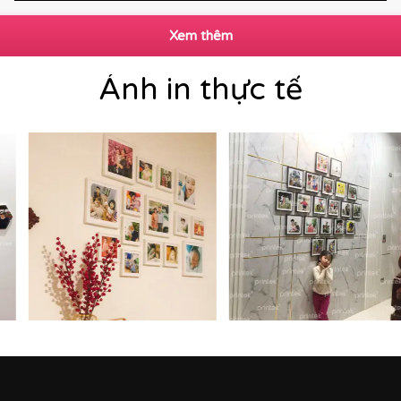
Xem thêm
Ảnh in thực tế
ẢNH DÁN TƯỜNG PRINTEK:
m dính cực tốt. Bạn có thể dễ dàng tự tay trang trí, dán 
, tường nhà bạn vẫn hoàn toàn nguyên vẹn, không để lại vết