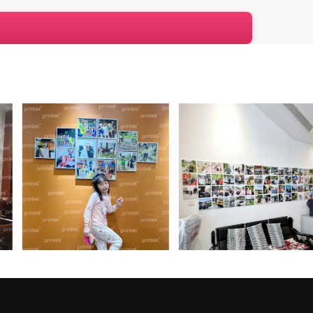
khung ảnh lên tường mà không cần đến đinh hay
 keo thừa hay làm bong tróc sơn.