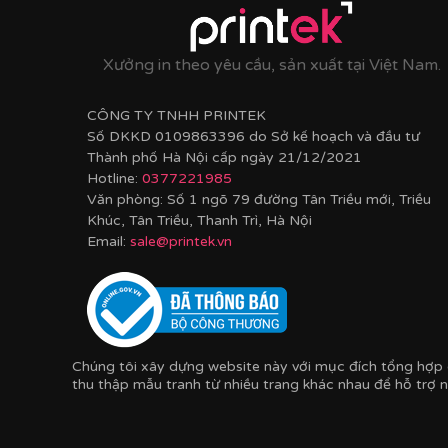
Xưởng in theo yêu cầu, sản xuất tại Việt Nam.
CÔNG TY TNHH PRINTEK
Số DKKD 0109863396 do Sở kế hoạch và đầu tư
Thành phố Hà Nội cấp ngày 21/12/2021
Hotline:
0377221985
Văn phòng: Số 1 ngõ 79 đường Tân Triều mới, Triều
2. Chất lượng cao cấp:
Khúc, Tân Triều, Thanh Trì, Hà Nội
Email:
sale@printek.vn
-
Chất lượng in chân thực, sắc nét:
Hình ảnh của 
- Khung bo viền nhựa composite:
Siêu nhẹ, chốn
- Mặt tranh ốp mica trong suốt:
Thay thế cho kí
— đặc biệt phù hợp với gia đình có trẻ nhỏ.
Chúng tôi xây dựng website này với mục đích tổng hợp c
thu thập mẫu tranh từ nhiều trang khác nhau để hỗ trợ n