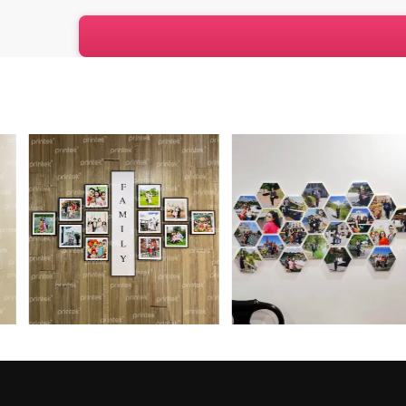
ĐIỂM CỘNG VƯỢT TRỘI CHỈ CÓ TẠI KHUNG 
1. Dán chắc chắn – Không lo hỏng tường:
Sử dụng băng dính 2 mặt chuyên dụng với độ bá
khoan. Đặc biệt, khi muốn di chuyển hay bóc ra