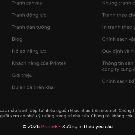
Tranh canvas
Khung tranh c
Tranh động lực
Tranh theo ch
Tranh dán tường
In tranh theo 
Blog
Chính sách vậ
Hồ sơ năng lực
Quy định và h
Khách hàng của Printek
Thông tin sản
công ty cung 
Giới thiệu
bạn sẽ được tái hiện một cách sống động nhất.
Chính sách b
g cong vênh, mối mọt và có độ bền vượt trội theo thời gian.
Dự án đã triển khai
nh truyền thống, giúp tranh giữ được độ trong suốt hoàn hả
ác mẫu tranh đẹp từ nhiều nguồn khác nhau trên internet. Chúng tô
gười xem có nhiều ý tưởng trang trí nhà cửa. Chúng tôi không chịu
© 2026
Printek
- Xưởng in theo yêu cầu