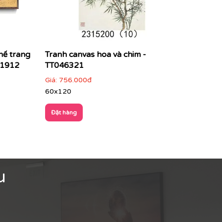
hế trang
Tranh canvas hoa và chim -
B1912
TT046321
Giá:
756.000đ
60x120
Đặt hàng
u
ng.