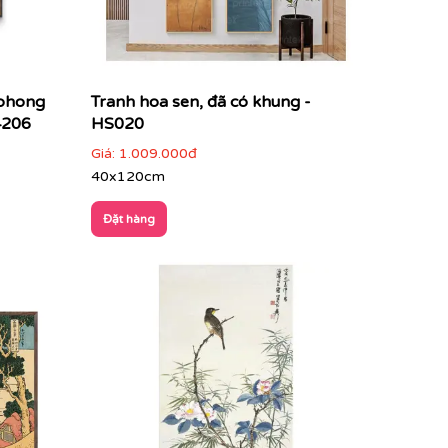
 phong
Tranh hoa sen, đã có khung -
4206
HS020
Giá:
1.009.000đ
40x120cm
Đặt hàng