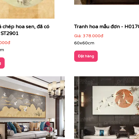
á chép hoa sen, đã có
Tranh hoa mẫu đơn - H017
 ST2901
Giá:
378.000đ
000đ
60x60cm
cm
Đặt hàng
g