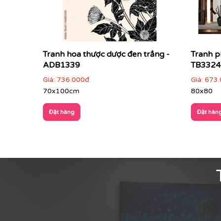
Tranh hoa thược dược đen trắng -
Tranh p
ADB1339
TB3324
Giá:
736.000đ
Giá:
673.
70x100cm
80x80
Đặt hàng
Đặt hàn
ĐIỂM ĐẶC TRƯNG CỦA TRANH INDOCHINE
Tông màu trầm ấm
: Be, nâu, vàng nghệ, x
Họa tiết tinh tế
: hoa văn sen, rồng phượng