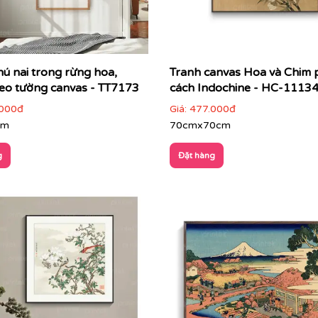
hú nai trong rừng hoa,
Tranh canvas Hoa và Chim
reo tường canvas - TT7173
cách Indochine - HC-1113
000đ
Giá:
477.000đ
cm
70cmx70cm
g
Đặt hàng