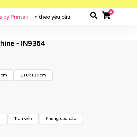
0
e by Printek
In theo yêu cầu
hine - IN9364
0cm
110x110cm
e
Tràn viền
Khung cao cấp