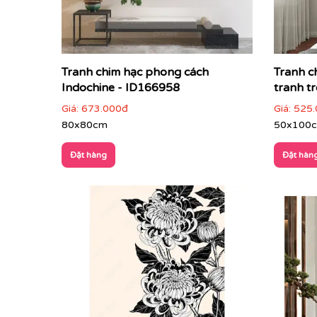
Tranh chim hạc phong cách
Tranh c
Indochine - ID166958
tranh t
Giá:
673.000đ
Giá:
525.
80x80cm
50x100
Đặt hàng
Đặt hàn