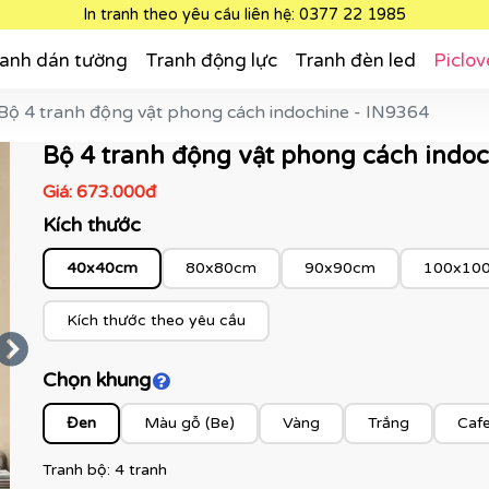
In tranh theo yêu cầu liên hệ: 0377 22 1985
anh dán tường
Tranh động lực
Tranh đèn led
Piclov
Bộ 4 tranh động vật phong cách indochine - IN9364
Bộ 4 tranh động vật phong cách indoc
Giá:
673.000đ
Kích thước
40x40cm
80x80cm
90x90cm
100x10
Kích thước theo yêu cầu
Chọn khung
Click để xem màu khung
Đen
Màu gỗ (Be)
Vàng
Trắng
Caf
Tranh bộ: 4 tranh