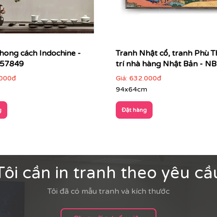
hong cách Indochine -
Tranh Nhật cổ, tranh Phù T
57849
trí nhà hàng Nhật Bản - N
000đ
Giá:
632.000đ
94x64cm
g
Đặt hàng
Tôi cần in tranh theo yêu cầ
Tôi đã có mẫu tranh và kích thước
ám khói… tạo cảm giác ấm cúng, dễ chịu.
, cảnh làng quê, cây cối thanh nhã, mang đậm văn hóa Á Đô