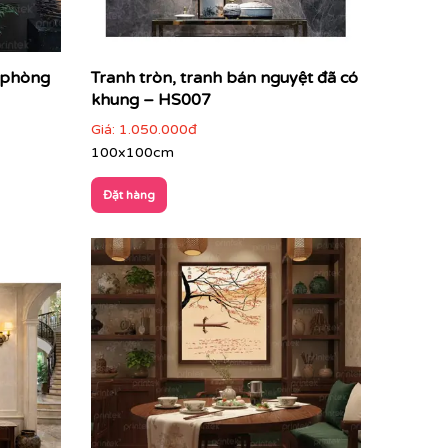
í phòng
Tranh tròn, tranh bán nguyệt đã có
khung – HS007
Giá:
1.050.000đ
100x100cm
Đặt hàng
hệ thuật truyền thống Á Đông, pha chút hoài