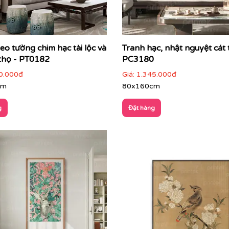
eo tường chim hạc tài lộc và
Tranh hạc, nhật nguyệt cát 
thọ - PT0182
PC3180
0.000đ
Giá:
1.345.000đ
cm
80x160cm
g
Đặt hàng
bạn cũng sẽ quan tâm tìm hiểu thêm về tranh
phong cách I
ại Printek
trong mọi không gian
thuật kết hợp hài hòa giữa vẻ đẹp cổ điển Á Đông và nét ti
a gu thẩm mỹ tinh tế, sự hoài cổ nhưng vẫn sang trọng hiện đ