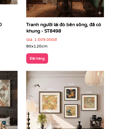
0
Tranh người lái đò bên sông, đã có
khung - ST8498
Giá:
1.009.000đ
80x120cm
Đặt hàng