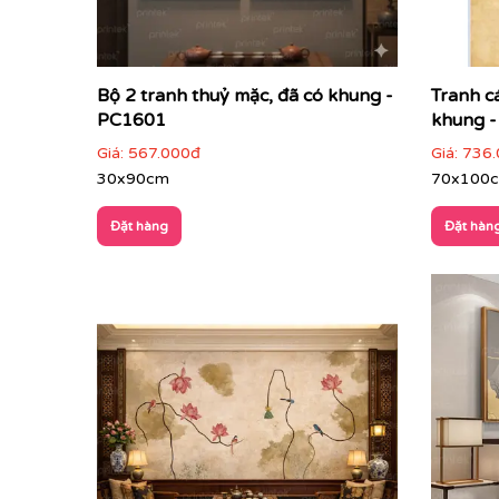
Bộ 2 tranh thuỷ mặc, đã có khung -
Tranh c
PC1601
khung -
Giá:
567.000đ
Giá:
736.
30x90cm
70x100
Đặt hàng
Đặt hàn