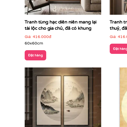
Tranh tùng hạc diên niên mang lại
Tranh t
tài lộc cho gia chủ, đã có khung
thuỷ, đ
Giá:
416.000đ
Giá:
416.
60x60cm
Đặt hàn
Đặt hàng
Hình ảnh các loài vật như
hổ, công, voi, hươu, c
niệm Pháp cổ.