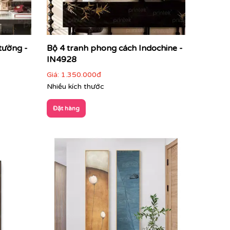
tường -
Bộ 4 tranh phong cách Indochine -
IN4928
Giá:
1.350.000đ
Nhiều kích thước
Đặt hàng
ndochine
để lựa chọn mẫu tranh phù hợp nhất
nh tế của kiến trúc Pháp thuộc địa. Đây không
ại.