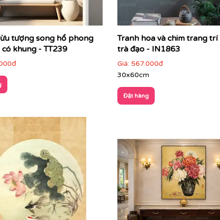
rừu tượng song hổ phong
Tranh hoa và chim trang tr
ã có khung - TT239
trà đạo - IN1863
000đ
Giá:
567.000đ
30x60cm
g
Đặt hàng
him, cá chép, trâu, ngựa…
được cách điệu mang hơi hướng ng