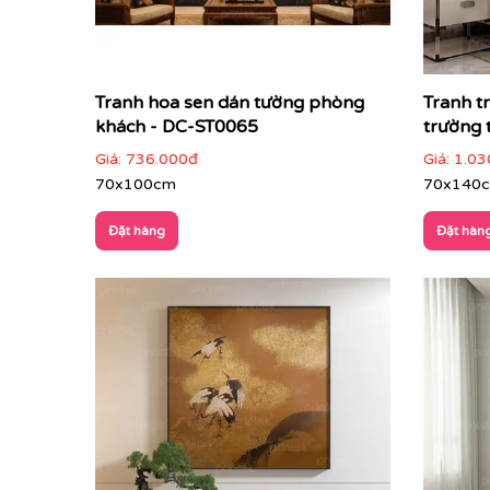
Tranh hoa sen dán tường phòng
Tranh tr
khách - DC-ST0065
trường 
Giá:
736.000đ
Giá:
1.03
70x100cm
70x140
Đặt hàng
Đặt hàn
Nếu bạn yêu thích mẫu tranh đang xem, có thể 
với không gian và ý tưởng thiết kế của bạn.
👉
Khám phá thêm bộ sưu tập tranh Indochine t
Tranh phong cách indochine – tinh hoa á đông 
Tranh phong cách Indochine là dòng tranh nghệ 
chỉ là tranh trang trí – mà còn là biểu tượng củ