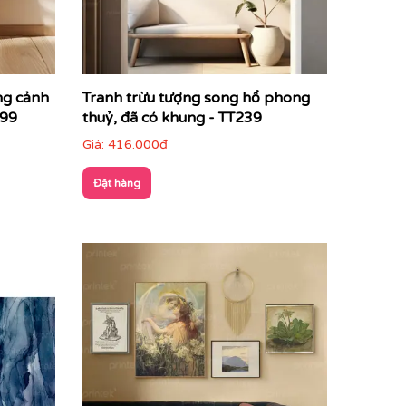
ng cảnh
Tranh trừu tượng song hổ phong
299
thuỷ, đã có khung - TT239
Giá:
416.000đ
Đặt hàng