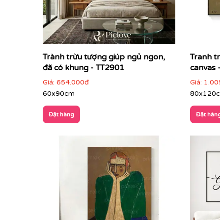
Trành trừu tượng giúp ngủ ngon,
Tranh t
đã có khung - TT2901
canvas 
Giá:
654.000đ
Giá:
1.00
60x90cm
80x120
Đặt hàng
Đặt hàn