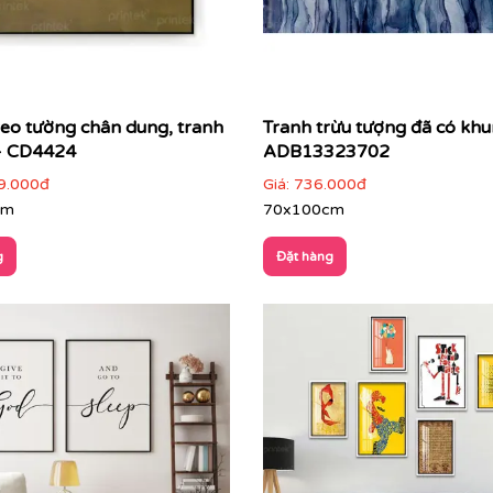
reo tường chân dung, tranh
Tranh trừu tượng đã có khu
- CD4424
ADB13323702
9.000đ
Giá:
736.000đ
cm
70x100cm
g
Đặt hàng