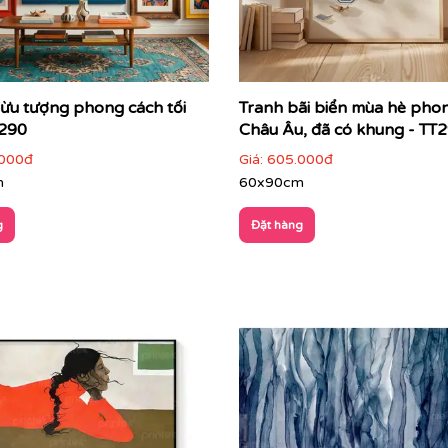
ởi quy tắc mô tả
nhìn ngay từ cái nhìn đầu tiên
rừu tượng phong cách tối
Tranh bãi biển mùa hè pho
T290
Châu Âu, đã có khung - TT
cục, kích thước
000đ
Giá:
605.000đ
heo cách riêng
m
60x90cm
g
Đặt hàng