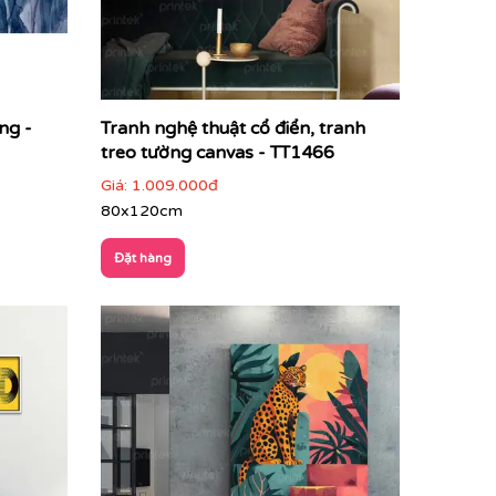
ng -
Tranh nghệ thuật cổ điển, tranh
treo tường canvas - TT1466
Giá:
1.009.000đ
80x120cm
Đặt hàng