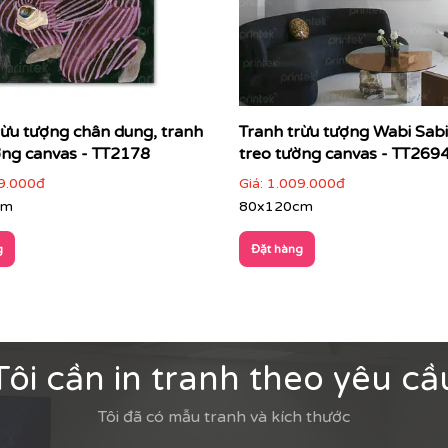
rừu tượng chân dung, tranh
Tranh trừu tượng Wabi Sabi
ờng canvas - TT2178
treo tường canvas - TT269
9.000đ
Giá:
1.009.000đ
cm
80x120cm
g
Đặt hàng
Tôi cần in tranh theo yêu cầ
Tôi đã có mẫu tranh và kích thước