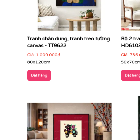
Tranh chân dung, tranh treo tường
Bộ 2 tr
Cách phối tranh trừu tượng với nội thất & khôn
canvas - TT9622
HD610
Tranh trừu tượng phù hợp với nhiều loại hình kh
Giá:
1.009.000đ
Giá:
736.
80x120cm
50x70c
Phòng khách hiện đại, căn hộ cao cấp
: là
Đặt hàng
Đặt hàn