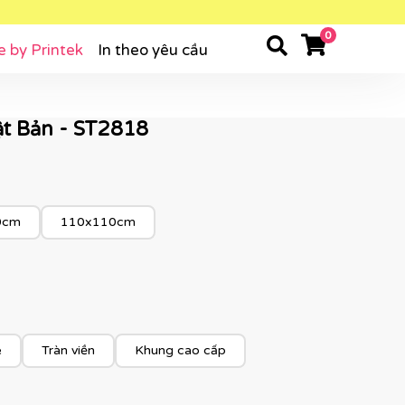
0
e by Printek
In theo yêu cầu
ật Bản - ST2818
0cm
110x110cm
e
Tràn viền
Khung cao cấp