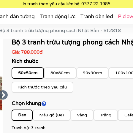
In tranh theo yêu cầu liên hệ: 0377 22 1985
anh dán tường
Tranh động lực
Tranh đèn led
Piclov
Bộ 3 tranh trừu tượng phong cách Nhật Bản - ST2818
Bộ 3 tranh trừu tượng phong cách Nh
Giá:
788.000đ
Kích thước
50x50cm
80x80cm
90x90cm
100x10
Kích thước theo yêu cầu
Chọn khung
Click để xem màu khung
Đen
Màu gỗ (Be)
Vàng
Trắng
Caf
Tranh bộ: 3 tranh