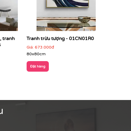
, tranh
Tranh trừu tượng - 01CN01R0
4
Giá:
673.000đ
80x80cm
Đặt hàng
u