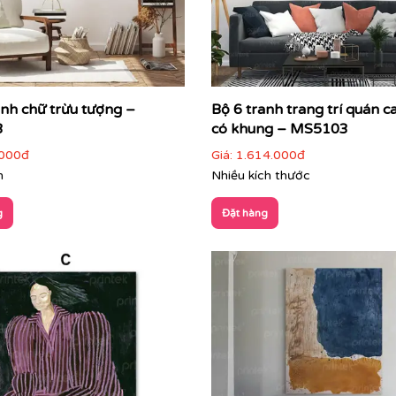
anh chữ trừu tượng –
Bộ 6 tranh trang trí quán ca
g gian
3
có khung – MS5103
ông gian:
000đ
Giá:
1.614.000đ
m
Nhiều kích thước
m điểm nhấn trung tâm
g
Đặt hàng