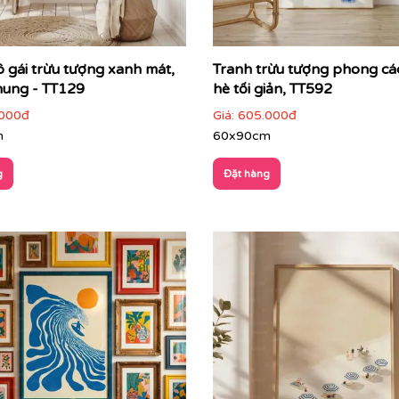
ô gái trừu tượng xanh mát,
Tranh trừu tượng phong c
hung - TT129
hè tối giản, TT592
000đ
Giá:
605.000đ
m
60x90cm
g
Đặt hàng