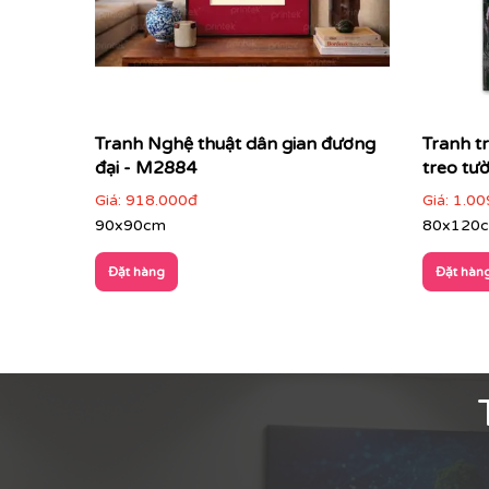
Tranh Nghệ thuật dân gian đương
Tranh t
đại - M2884
treo tư
Giá:
918.000đ
Giá:
1.00
90x90cm
80x120
Đặt hàng
Đặt hàn