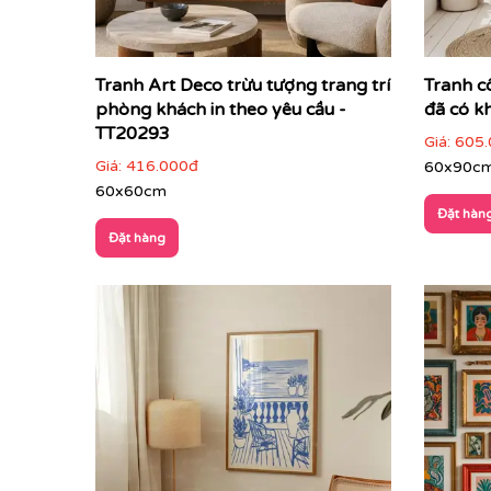
Tranh Art Deco trừu tượng trang trí
Tranh c
phòng khách in theo yêu cầu -
đã có k
TT20293
Giá:
605.
Giá:
416.000đ
60x90c
60x60cm
Đặt hàn
Đặt hàng