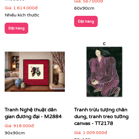
Giá:
567.000đ
Giá:
1.614.000đ
60x90cm
Nhiều kích thước
Đặt hàng
Đặt hàng
Showroom, gallery, không gian trưng bày
: tạo
chiều sâu và nhịp điệu không gian
Tranh Nghệ thuật dân
Tranh trừu tượng chân
gian đương đại - M2884
dung, tranh treo tường
canvas - TT2178
Giá:
918.000đ
Giá:
1.009.000đ
90x90cm