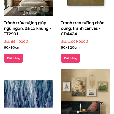
Cách phối tranh trừu tượng với nội thất & không gian
Tranh trừu tượng phù hợp với nhiều loại hình không
gian:
Trành trừu tượng giúp
Tranh treo tường chân
Phòng khách hiện đại, căn hộ cao cấp
: làm điểm
ngủ ngon, đã có khung -
dung, tranh canvas -
nhấn trung tâm
TT2901
CD4424
Giá:
654.000đ
Giá:
1.009.000đ
60x90cm
80x120cm
Đặt hàng
Đặt hàng