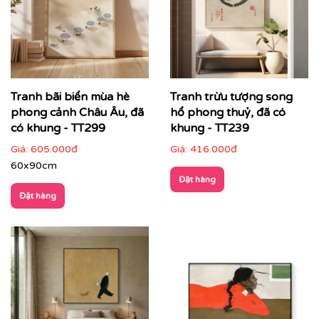
Tranh bãi biển mùa hè
Tranh trừu tượng song
phong cảnh Châu Âu, đã
hổ phong thuỷ, đã có
có khung - TT299
khung - TT239
Giá:
605.000đ
Giá:
416.000đ
60x90cm
Đặt hàng
Đặt hàng