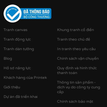
Tranh canvas
Khung tranh cổ điển
Tranh động lực
Tranh theo chủ đề
Tranh dán tường
In tranh theo yêu cầu
Blog
Chính sách vận chuyển
Cận cảnh tranh in trên chất liệu canvas công nghệ in
UV
Hồ sơ năng lực
Quy định và hình thức
thanh toán
✨
Chất liệu khung bền bỉ
Khách hàng của Printek
Thông tin sản phẩm -
Tranh được căng lên khung thông đã qua xử lý
Giới thiệu
dịch vụ do công ty cung
chống cong vênh, ẩm mốc.
cấp
Dự án đã triển khai
Hoàn thiện bằng khung bo viền chất liệu nhựa
Chính sách bảo mật
composite cao cấp nâng tầm giá trị tranh.