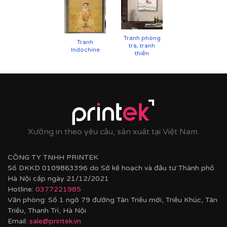
Tranh phòng
Tranh
trà, tranh
Indochine
thiền
Cận cảnh tranh in trên chất liệu canvas công nghệ in
UV
Xưởng in theo yêu cầu, sản xuất tại Việt Nam.
CÔNG TY TNHH PRINTEK
Số DKKD 0109863396 do Sở kế hoạch và đầu tư Thành phố
Hà Nội cấp ngày 21/12/2021
Hotline:
0377221985
Văn phòng: Số 1 ngõ 79 đường Tân Triều mới, Triều Khúc, Tân
Triều, Thanh Trì, Hà Nội
Email:
sale@printek.vn