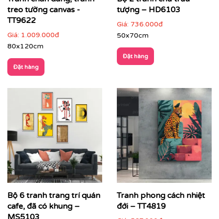
treo tường canvas -
tượng – HD6103
TT9622
Giá:
736.000đ
Giá:
1.009.000đ
50x70cm
80x120cm
Đặt hàng
Đặt hàng
Nhà hàng, lounge, quầy bar, khách sạn
: tăng tính
nghệ thuật và nhận diện thương hiệu
Bộ 6 tranh trang trí quán
Tranh phong cách nhiệt
cafe, đã có khung –
đới – TT4819
MS5103