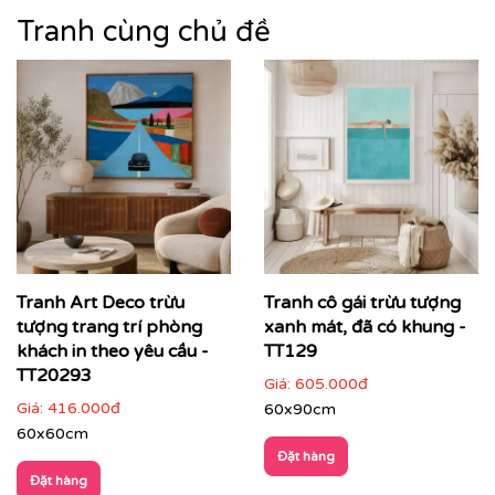
Tranh cùng chủ đề
Tranh Art Deco trừu
Tranh cô gái trừu tượng
Nếu bạn yêu thích mẫu tranh đang xem, có thể bạn
tượng trang trí phòng
xanh mát, đã có khung -
cũng sẽ quan tâm tìm hiểu thêm về tranh
trừu tượng
để
khách in theo yêu cầu -
TT129
lựa chọn mẫu tranh phù hợp nhất với không gian và ý
TT20293
Giá:
605.000đ
tưởng thiết kế của bạn.
Giá:
416.000đ
60x90cm
👉
Khám phá thêm bộ sưu tập tranh tranh trừu tượng
60x60cm
tại Printek
Đặt hàng
Đặt hàng
Tranh trừu tượng – ngôn ngữ cảm xúc cho không gian