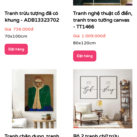
Tranh trừu tượng đã có
Tranh nghệ thuật cổ điển,
khung - ADB13323702
tranh treo tường canvas
- TT1466
Giá:
736.000đ
Giá:
1.009.000đ
70x100cm
Văn phòng, phòng họp lãnh đạo
: thể hiện tư duy
80x120cm
sáng tạo và chuyên nghiệp
Đặt hàng
Đặt hàng
Tranh chân dung, tranh
Bộ 2 tranh chữ trừu