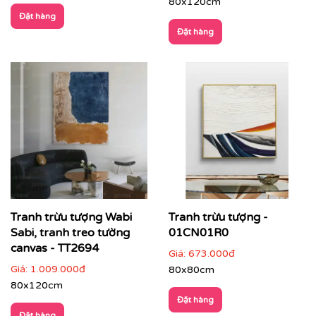
80x120cm
Đặt hàng
Đặt hàng
👉 Gợi ý phối hợp:
Chọn tranh có
tông màu liên kết với nội thất
(sofa,
Tranh trừu tượng Wabi
Tranh trừu tượng -
thảm, ánh sáng)
Sabi, tranh treo tường
01CN01R0
canvas - TT2694
Treo tranh khổ lớn hoặc bộ tranh để tạo ấn tượng
Giá:
673.000đ
mạnh
Giá:
1.009.000đ
80x80cm
80x120cm
Không gian nên tối giản để tranh trở thành tâm
Đặt hàng
điểm
Đặt hàng