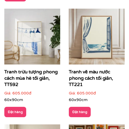
hiện đại
Tranh trừu tượng
không mô tả thế giới theo hình khối
cụ thể, mà truyền tải cảm xúc, nhịp điệu và chiều sâu
thông qua màu sắc, đường nét và bố cục. Đây là dòng
tranh được ưa chuộng trong các không gian hiện đại,
cao cấp – nơi nghệ thuật trở thành
tuyên ngôn thẩm
mỹ
và cá tính của gia chủ hay thương hiệu.
Tranh trừu tượng phong
Tranh vẽ màu nước
cách mùa hè tối giản,
phong cách tối giản,
TT592
TT221
Giá:
605.000đ
Giá:
605.000đ
60x90cm
60x90cm
Đặt hàng
Đặt hàng