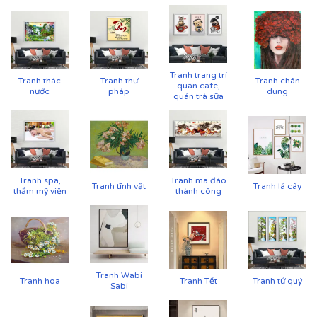
CHẤT LIỆU & CHẤT LƯỢNG TRANH PRINTEK
Tại
Printek
, mỗi bức tranh Indochine được sản xuất với
tiêu chuẩn cao:
✨
Chất liệu vải in cao cấp
Tranh trang trí
Tranh thác
Tranh thư
Tranh chân
quán cafe,
nước
pháp
dung
Vải canvas dày dặn, bề mặt sần nhẹ, giữ màu tốt,
quán trà sữa
không lo bạc phai màu.
Tăng độ bám mực, cho hình ảnh sắc nét, sống
động.
Tranh spa,
Tranh mã đáo
Tranh tĩnh vật
Tranh lá cây
thẩm mỹ viện
thành công
Tranh Wabi
Tranh hoa
Tranh Tết
Tranh tứ quý
Sabi