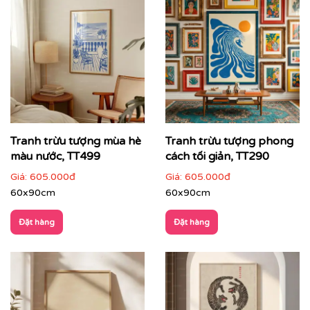
Tranh trừu tượng mùa hè
Tranh trừu tượng phong
màu nước, TT499
cách tối giản, TT290
Giá:
605.000đ
Giá:
605.000đ
60x90cm
60x90cm
Đặt hàng
Đặt hàng
Cách phối tranh trừu tượng với nội thất & không gian
Tranh trừu tượng phù hợp với nhiều loại hình không
gian:
Phòng khách hiện đại, căn hộ cao cấp
: làm điểm