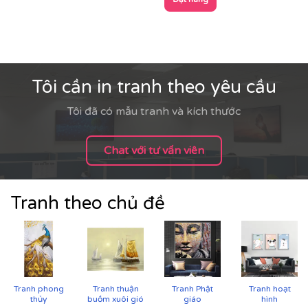
Vải canvas dày dặn, bề mặt sần nhẹ, giữ màu tốt,
không lo bạc phai màu.
Tăng độ bám mực, cho hình ảnh sắc nét, sống
động.
Tôi cần in tranh theo yêu cầu
Tôi đã có mẫu tranh và kích thước
Chat với tư vấn viên
Tranh theo chủ đề
Tranh phong
Tranh thuận
Tranh Phật
Tranh hoạt
thủy
buồm xuôi gió
giáo
hình