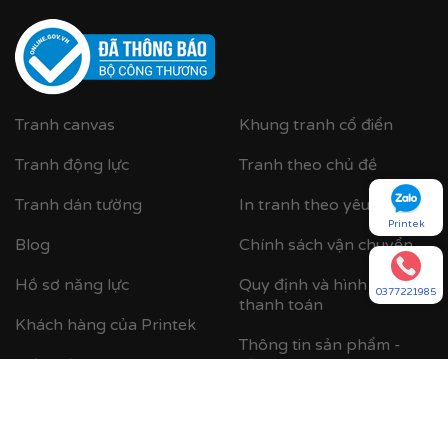
Tranh canvas
Khung tranh cổ điển
Tranh động lực
Tranh theo chủ đề
Tranh dán tường
In tranh theo yêu cầu
Printek
Blog
Chính sách vận chuyển
Hồ sơ năng lực
Quy định và hình thức
0377221985
thanh toán
Khách hàng của Printek
Thông tin sản phẩm -
Cận cảnh khung nhựa composite bản khung nhỏ
Giới thiệu
dịch vụ do công ty cung
cấp
Dự án đã triển khai
Chính sách bảo mật