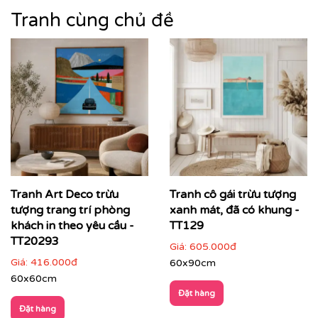
tranh được ưa chuộng trong các không gian hiện đại,
Tranh cùng chủ đề
cao cấp – nơi nghệ thuật trở thành
tuyên ngôn thẩm
mỹ
và cá tính của gia chủ hay thương hiệu.
Tranh Art Deco trừu
Tranh cô gái trừu tượng
tượng trang trí phòng
xanh mát, đã có khung -
khách in theo yêu cầu -
TT129
TT20293
Giá:
605.000đ
Giá:
416.000đ
60x90cm
60x60cm
Đặt hàng
Đặt hàng