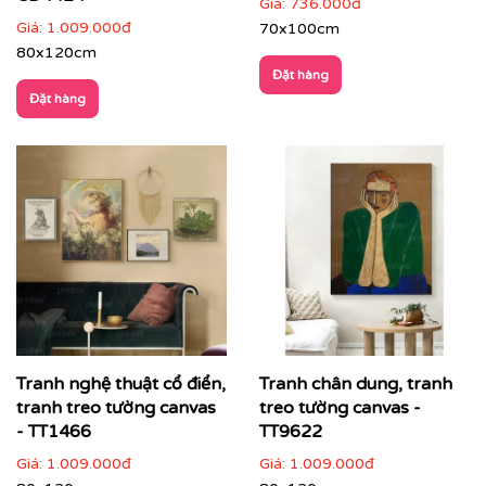
Giá:
736.000đ
Giá:
1.009.000đ
70x100cm
80x120cm
Đặt hàng
Đặt hàng
👉 Gợi ý phối hợp:
Chọn tranh có
tông màu liên kết với nội thất
(sofa,
thảm, ánh sáng)
Treo tranh khổ lớn hoặc bộ tranh để tạo ấn tượng
mạnh
Không gian nên tối giản để tranh trở thành tâm
điểm
Tranh nghệ thuật cổ điển,
Tranh chân dung, tranh
tranh treo tường canvas
treo tường canvas -
- TT1466
TT9622
Giá:
1.009.000đ
Giá:
1.009.000đ