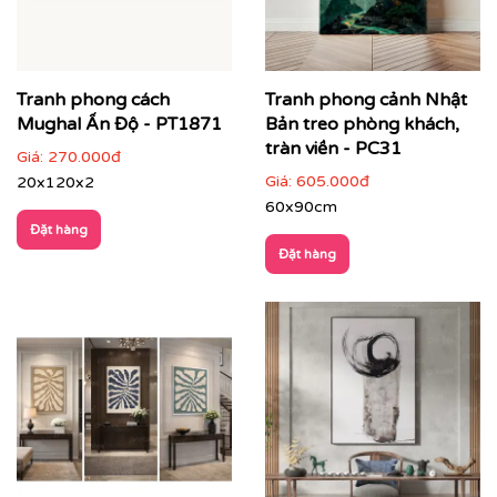
Văn phòng, phòng họp lãnh đạo
: thể hiện tư duy
sáng tạo và chuyên nghiệp
Tranh phong cách
Tranh phong cảnh Nhật
Mughal Ấn Độ - PT1871
Bản treo phòng khách,
tràn viền - PC31
Giá:
270.000đ
Giá:
605.000đ
20x120x2
60x90cm
Đặt hàng
Đặt hàng