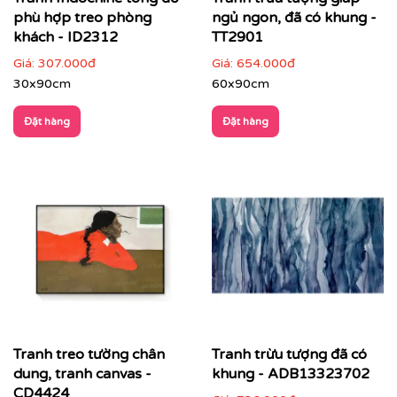
phù hợp treo phòng
ngủ ngon, đã có khung -
khách - ID2312
TT2901
Giá:
307.000đ
Giá:
654.000đ
30x90cm
60x90cm
Showroom, gallery, không gian trưng bày
: tạo
Đặt hàng
Đặt hàng
chiều sâu và nhịp điệu không gian
Tranh treo tường chân
Tranh trừu tượng đã có
dung, tranh canvas -
khung - ADB13323702
CD4424