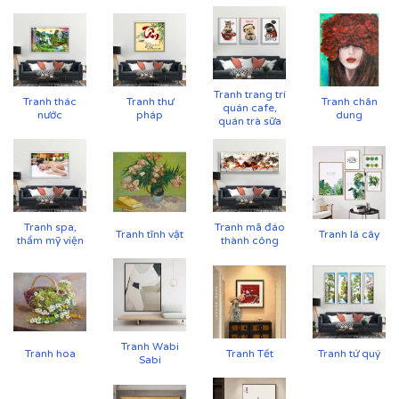
Tranh trang trí
Tranh thác
Tranh thư
Tranh chân
Cận cảnh tranh in trên chất liệu canvas công nghệ in
quán cafe,
nước
pháp
dung
UV
quán trà sữa
Tranh spa,
Tranh mã đáo
Tranh tĩnh vật
Tranh lá cây
thẩm mỹ viện
thành công
Tranh Wabi
Tranh hoa
Tranh Tết
Tranh tứ quý
Sabi