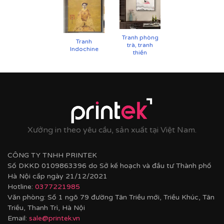
Tranh phòng
Tranh
trà, tranh
Indochine
thiền
Cận cảnh tranh in trên chất liệu canvas công nghệ in
UV
✨
Chất liệu khung bền bỉ
Tranh được căng lên khung thông đã qua xử lý
Xưởng in theo yêu cầu, sản xuất tại Việt Nam.
chống cong vênh, ẩm mốc.
Hoàn thiện bằng khung bo viền chất liệu nhựa
CÔNG TY TNHH PRINTEK
composite cao cấp nâng tầm giá trị tranh.
Số DKKD 0109863396 do Sở kế hoạch và đầu tư Thành phố
Hà Nội cấp ngày 21/12/2021
Hotline:
0377221985
Văn phòng: Số 1 ngõ 79 đường Tân Triều mới, Triều Khúc, Tân
Triều, Thanh Trì, Hà Nội
Email:
sale@printek.vn