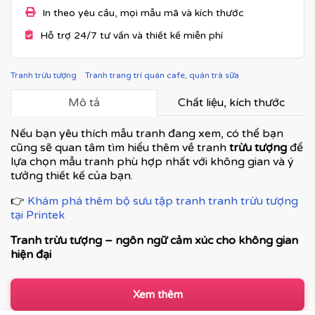
In theo yêu cầu, mọi mẫu mã và kích thước
Hỗ trợ 24/7 tư vấn và thiết kế miễn phí
Tranh trừu tượng
Tranh trang trí quán cafe, quán trà sữa
Mô tả
Chất liệu, kích thước
Nếu bạn yêu thích mẫu tranh đang xem, có thể bạn
cũng sẽ quan tâm tìm hiểu thêm về tranh
trừu tượng
để
lựa chọn mẫu tranh phù hợp nhất với không gian và ý
tưởng thiết kế của bạn.
👉
Khám phá thêm bộ sưu tập tranh tranh trừu tượng
tại Printek
Tranh trừu tượng – ngôn ngữ cảm xúc cho không gian
hiện đại
Tranh trừu tượng
không mô tả thế giới theo hình khối
cụ thể, mà truyền tải cảm xúc, nhịp điệu và chiều sâu
Xem thêm
thông qua màu sắc, đường nét và bố cục. Đây là dòng