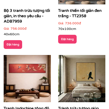
Bộ 3 tranh trừu tượng tối
Tranh thiền tối giản đen
giản, in theo yêu cầu -
trắng - TT2358
Nhà hàng, lounge, quầy bar, khách sạn
: tăng tính
ADB7959
Giá:
736.000đ
nghệ thuật và nhận diện thương hiệu
Giá:
756.000đ
70x100cm
40x60cm
Đặt hàng
Đặt hàng
Tranh Indochine tông đỏ
Trành trừu tượng giúp