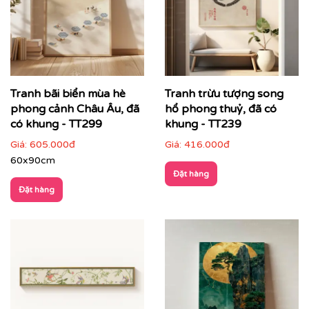
nhấn trung tâm
Tranh bãi biển mùa hè
Tranh trừu tượng song
phong cảnh Châu Âu, đã
hổ phong thuỷ, đã có
có khung - TT299
khung - TT239
Giá:
605.000đ
Giá:
416.000đ
60x90cm
Đặt hàng
Đặt hàng