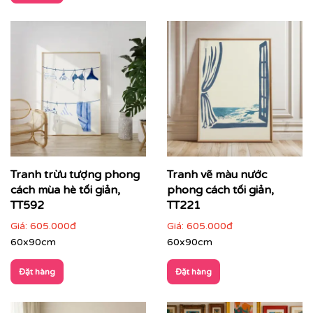
Điểm đặc trưng của tranh trừu tượng
Tự do trong hình thức
: không bị giới hạn bởi quy
tắc mô tả
Tạo điểm nhấn thị giác mạnh
: thu hút ánh nhìn
ngay từ cái nhìn đầu tiên
Tranh trừu tượng phong
Tranh vẽ màu nước
Dễ cá nhân hóa
: linh hoạt về màu sắc, bố cục, kích
cách mùa hè tối giản,
phong cách tối giản,
thước
TT592
TT221
Giàu giá trị cảm xúc
: mỗi người cảm nhận theo
Giá:
605.000đ
Giá:
605.000đ
cách riêng
60x90cm
60x90cm
Đặt hàng
Đặt hàng