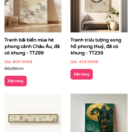
Tranh bãi biển mùa hè
Tranh trừu tượng song
phong cảnh Châu Âu, đã
hổ phong thuỷ, đã có
có khung - TT299
khung - TT239
Giá:
605.000đ
Giá:
416.000đ
60x90cm
Đặt hàng
Đặt hàng