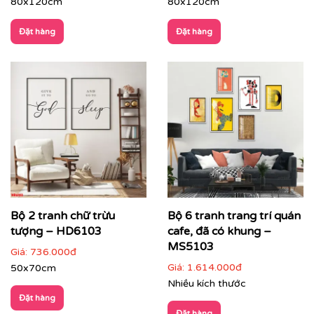
80x120cm
80x120cm
Đặt hàng
Đặt hàng
👉 Gợi ý phối hợp:
Chọn tranh có
tông màu liên kết với nội thất
(sofa,
Bộ 2 tranh chữ trừu
Bộ 6 tranh trang trí quán
thảm, ánh sáng)
tượng – HD6103
cafe, đã có khung –
MS5103
Treo tranh khổ lớn hoặc bộ tranh để tạo ấn tượng
Giá:
736.000đ
mạnh
Giá:
1.614.000đ
50x70cm
Nhiều kích thước
Không gian nên tối giản để tranh trở thành tâm
Đặt hàng
điểm
Đặt hàng