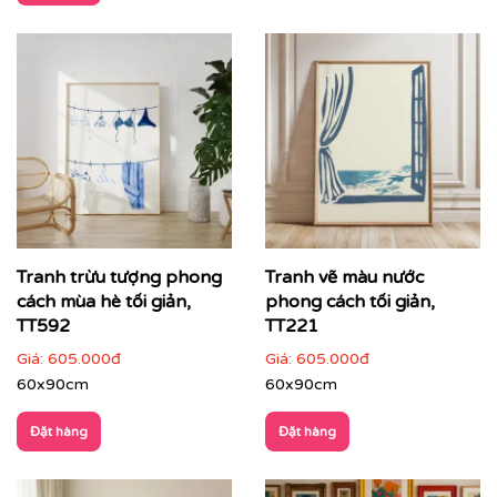
hiện đại
Tranh trừu tượng
không mô tả thế giới theo hình khối
cụ thể, mà truyền tải cảm xúc, nhịp điệu và chiều sâu
thông qua màu sắc, đường nét và bố cục. Đây là dòng
tranh được ưa chuộng trong các không gian hiện đại,
cao cấp – nơi nghệ thuật trở thành
tuyên ngôn thẩm
mỹ
và cá tính của gia chủ hay thương hiệu.
Tranh trừu tượng phong
Tranh vẽ màu nước
cách mùa hè tối giản,
phong cách tối giản,
TT592
TT221
Giá:
605.000đ
Giá:
605.000đ
60x90cm
60x90cm
Đặt hàng
Đặt hàng