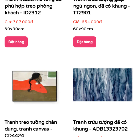
phù hợp treo phòng
ngủ ngon, đã có khung -
khách - ID2312
TT2901
Giá:
307.000đ
Giá:
654.000đ
30x90cm
60x90cm
Đặt hàng
Đặt hàng
Nhà hàng, lounge, quầy bar, khách sạn
: tăng tính
nghệ thuật và nhận diện thương hiệu
Tranh treo tường chân
Tranh trừu tượng đã có
dung, tranh canvas -
khung - ADB13323702
CD4424