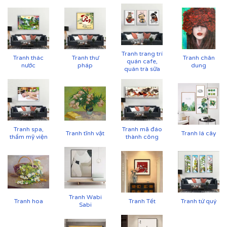
CHẤT LIỆU & CHẤT LƯỢNG TRANH PRINTEK
Tại
Printek
, mỗi bức tranh Indochine được sản xuất với
tiêu chuẩn cao:
✨
Chất liệu vải in cao cấp
Tranh trang trí
Tranh thác
Tranh thư
Tranh chân
quán cafe,
nước
pháp
dung
Vải canvas dày dặn, bề mặt sần nhẹ, giữ màu tốt,
quán trà sữa
không lo bạc phai màu.
Tăng độ bám mực, cho hình ảnh sắc nét, sống
động.
Tranh spa,
Tranh mã đáo
Tranh tĩnh vật
Tranh lá cây
thẩm mỹ viện
thành công
Tranh Wabi
Tranh hoa
Tranh Tết
Tranh tứ quý
Sabi