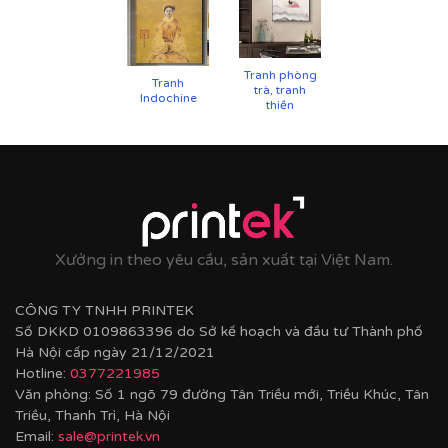
Tranh phòng
Tranh
trà, tranh
Indochine
thiền
Cận cảnh tranh in trên chất liệu canvas công nghệ in
UV
Xưởng in theo yêu cầu, sản xuất tại Việt Nam.
CÔNG TY TNHH PRINTEK
Số DKKD 0109863396 do Sở kế hoạch và đầu tư Thành phố
Hà Nội cấp ngày 21/12/2021
Hotline:
0377221985
Văn phòng: Số 1 ngõ 79 đường Tân Triều mới, Triều Khúc, Tân
Triều, Thanh Trì, Hà Nội
Email:
sale@printek.vn