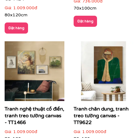
Giá:
736.000đ
Giá:
1.009.000đ
70x100cm
80x120cm
Đặt hàng
Đặt hàng
Showroom, gallery, không gian trưng bày
: tạo
chiều sâu và nhịp điệu không gian
Tranh nghệ thuật cổ điển,
Tranh chân dung, tranh
tranh treo tường canvas
treo tường canvas -
- TT1466
TT9622
Giá:
1.009.000đ
Giá:
1.009.000đ