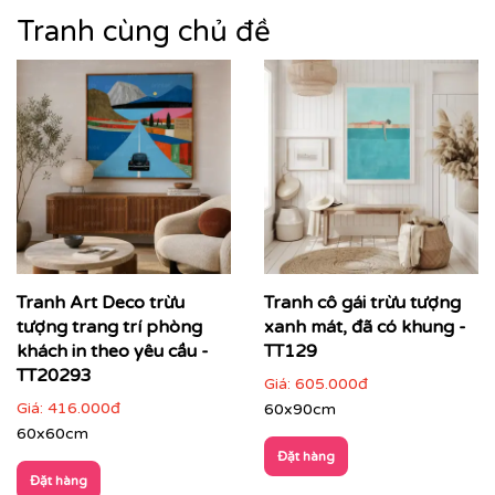
Tranh cùng chủ đề
Tranh Art Deco trừu
Tranh cô gái trừu tượng
Nếu bạn yêu thích mẫu tranh đang xem, có thể bạn
tượng trang trí phòng
xanh mát, đã có khung -
cũng sẽ quan tâm tìm hiểu thêm về tranh
trừu tượng
để
khách in theo yêu cầu -
TT129
lựa chọn mẫu tranh phù hợp nhất với không gian và ý
TT20293
Giá:
605.000đ
tưởng thiết kế của bạn.
Giá:
416.000đ
60x90cm
👉
Khám phá thêm bộ sưu tập tranh tranh trừu tượng
60x60cm
tại Printek
Đặt hàng
Đặt hàng
Tranh trừu tượng – ngôn ngữ cảm xúc cho không gian