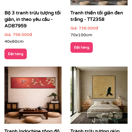
Bộ 3 tranh trừu tượng tối
Tranh thiền tối giản đen
giản, in theo yêu cầu -
trắng - TT2358
ADB7959
Giá:
736.000đ
Giá:
756.000đ
70x100cm
Văn phòng, phòng họp lãnh đạo
: thể hiện tư duy
40x60cm
sáng tạo và chuyên nghiệp
Đặt hàng
Đặt hàng
Tranh Indochine tông đỏ
Trành trừu tượng giúp