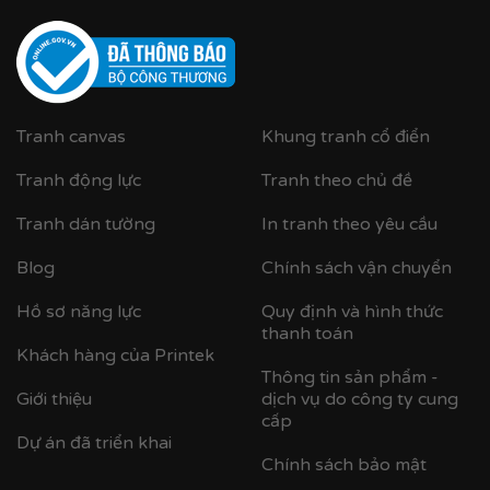
Tranh canvas
Khung tranh cổ điển
Tranh động lực
Tranh theo chủ đề
Tranh dán tường
In tranh theo yêu cầu
Blog
Chính sách vận chuyển
Cận cảnh tranh in trên chất liệu canvas công nghệ in
UV
Hồ sơ năng lực
Quy định và hình thức
thanh toán
✨
Chất liệu khung bền bỉ
Khách hàng của Printek
Thông tin sản phẩm -
Tranh được căng lên khung thông đã qua xử lý
Giới thiệu
dịch vụ do công ty cung
chống cong vênh, ẩm mốc.
cấp
Dự án đã triển khai
Hoàn thiện bằng khung bo viền chất liệu nhựa
Chính sách bảo mật
composite cao cấp nâng tầm giá trị tranh.