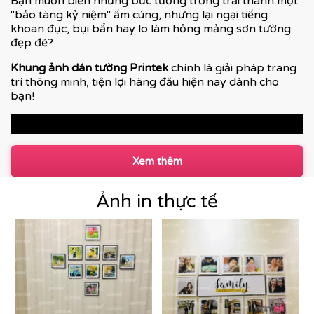
Bạn muốn biến những bức tường trống trải thành một
"bảo tàng kỷ niệm" ấm cúng, nhưng lại ngại tiếng
khoan đục, bụi bẩn hay lo làm hỏng mảng sơn tường
đẹp đẽ?
Khung ảnh dán tường Printek
chính là giải pháp trang
trí thông minh, tiện lợi hàng đầu hiện nay dành cho
bạn!
Xem thêm
Ảnh in thực tế
ĐIỂM CỘNG VƯỢT TRỘI CHỈ CÓ TẠI KHUNG ẢNH
DÁN TƯỜNG PRINTEK: