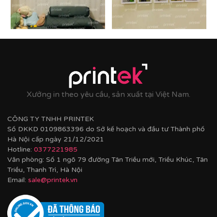
1. Dán chắc chắn – Không lo hỏng tường:
Sử dụng băng dính 2 mặt chuyên dụng với độ bám
dính cực tốt. Bạn có thể dễ dàng tự tay trang trí, dán
khung ảnh lên tường mà không cần đến đinh hay
khoan. Đặc biệt, khi muốn di chuyển hay bóc ra, tường
nhà bạn vẫn hoàn toàn nguyên vẹn, không để lại vết
keo thừa hay làm bong tróc sơn.
Xưởng in theo yêu cầu, sản xuất tại Việt Nam.
CÔNG TY TNHH PRINTEK
Số DKKD 0109863396 do Sở kế hoạch và đầu tư Thành phố
Hà Nội cấp ngày 21/12/2021
Hotline:
0377221985
Văn phòng: Số 1 ngõ 79 đường Tân Triều mới, Triều Khúc, Tân
Triều, Thanh Trì, Hà Nội
Email:
sale@printek.vn