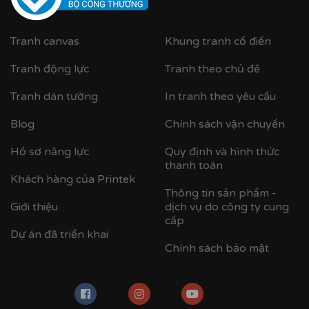
2. Chất lượng cao cấp:
-
Chất lượng in chân thực, sắc nét:
Hình ảnh của bạn sẽ
Tranh canvas
Khung tranh cổ điển
được tái hiện một cách sống động nhất.
- Khung bo viền nhựa composite:
Siêu nhẹ, chống cong
Tranh động lực
Tranh theo chủ đề
vênh, mối mọt và có độ bền vượt trội theo thời gian.
Tranh dán tường
In tranh theo yêu cầu
- Mặt tranh ốp mica trong suốt:
Thay thế cho kính
truyền thống, giúp tranh giữ được độ trong suốt hoàn
Blog
Chính sách vận chuyển
hảo, không bị mờ đục lại cực kỳ an toàn, chống vỡ —
đặc biệt phù hợp với gia đình có trẻ nhỏ.
Hồ sơ năng lực
Quy định và hình thức
thanh toán
Khách hàng của Printek
Thông tin sản phẩm -
Giới thiệu
dịch vụ do công ty cung
cấp
Dự án đã triển khai
Chính sách bảo mật