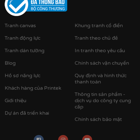
2. Chất lượng cao cấp:
-
Chất lượng in chân thực, sắc nét:
Hình ảnh của bạn sẽ
Tranh canvas
Khung tranh cổ điển
được tái hiện một cách sống động nhất.
- Khung bo viền nhựa composite:
Siêu nhẹ, chống cong
Tranh động lực
Tranh theo chủ đề
vênh, mối mọt và có độ bền vượt trội theo thời gian.
Tranh dán tường
In tranh theo yêu cầu
- Mặt tranh ốp mica trong suốt:
Thay thế cho kính
truyền thống, giúp tranh giữ được độ trong suốt hoàn
Blog
Chính sách vận chuyển
hảo, không bị mờ đục lại cực kỳ an toàn, chống vỡ —
đặc biệt phù hợp với gia đình có trẻ nhỏ.
Hồ sơ năng lực
Quy định và hình thức
thanh toán
Khách hàng của Printek
Thông tin sản phẩm -
Giới thiệu
dịch vụ do công ty cung
cấp
Dự án đã triển khai
Chính sách bảo mật