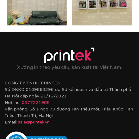
DÁN TƯỜNG PRINTEK:
1. Dán chắc chắn – Không lo hỏng tường:
Sử dụng băng dính 2 mặt chuyên dụng với độ bám
dính cực tốt. Bạn có thể dễ dàng tự tay trang trí, dán
khung ảnh lên tường mà không cần đến đinh hay
khoan. Đặc biệt, khi muốn di chuyển hay bóc ra, tường
nhà bạn vẫn hoàn toàn nguyên vẹn, không để lại vết
keo thừa hay làm bong tróc sơn.
Xưởng in theo yêu cầu, sản xuất tại Việt Nam.
CÔNG TY TNHH PRINTEK
Số DKKD 0109863396 do Sở kế hoạch và đầu tư Thành phố
Hà Nội cấp ngày 21/12/2021
Hotline:
0377221985
Văn phòng: Số 1 ngõ 79 đường Tân Triều mới, Triều Khúc, Tân
Triều, Thanh Trì, Hà Nội
Email:
sale@printek.vn