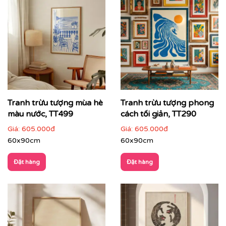
Tranh trừu tượng mùa hè
Tranh trừu tượng phong
màu nước, TT499
cách tối giản, TT290
Giá:
605.000đ
Giá:
605.000đ
60x90cm
60x90cm
Đặt hàng
Đặt hàng
Cách phối tranh trừu tượng với nội thất & không gian
Tranh trừu tượng phù hợp với nhiều loại hình không
gian:
Phòng khách hiện đại, căn hộ cao cấp
: làm điểm