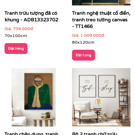
Tranh trừu tượng đã có
Tranh nghệ thuật cổ điển,
khung - ADB13323702
tranh treo tường canvas
Nhà hàng, lounge, quầy bar, khách sạn
: tăng tính
- TT1466
Giá:
736.000đ
nghệ thuật và nhận diện thương hiệu
Giá:
1.009.000đ
70x100cm
80x120cm
Đặt hàng
Đặt hàng
Tranh chân dung, tranh
Bộ 2 tranh chữ trừu