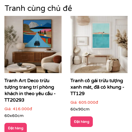
tranh được ưa chuộng trong các không gian hiện đại,
Tranh cùng chủ đề
cao cấp – nơi nghệ thuật trở thành
tuyên ngôn thẩm
mỹ
và cá tính của gia chủ hay thương hiệu.
Tranh Art Deco trừu
Tranh cô gái trừu tượng
tượng trang trí phòng
xanh mát, đã có khung -
khách in theo yêu cầu -
TT129
TT20293
Giá:
605.000đ
Giá:
416.000đ
60x90cm
60x60cm
Đặt hàng
Đặt hàng