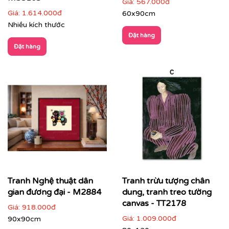
Giá:
567.000đ
Giá:
1.614.000đ
60x90cm
Nhiều kích thước
Đặt hàng
Đặt hàng
👉 Gợi ý phối hợp:
Chọn tranh có
tông màu liên kết với nội thất
(sofa,
thảm, ánh sáng)
Treo tranh khổ lớn hoặc bộ tranh để tạo ấn tượng
mạnh
Không gian nên tối giản để tranh trở thành tâm
điểm
Tranh Nghệ thuật dân
Tranh trừu tượng chân
gian đương đại - M2884
dung, tranh treo tường
canvas - TT2178
Giá:
918.000đ
Giá:
1.009.000đ
90x90cm