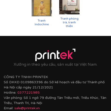
Tranh phòng
Tranh
trà, tranh
Indochine
thiền
Cận cảnh tranh in trên chất liệu canvas công nghệ in
UV
✨
Chất liệu khung bền bỉ
Tranh được căng lên khung thông đã qua xử lý
Xưởng in theo yêu cầu, sản xuất tại Việt Nam.
chống cong vênh, ẩm mốc.
Hoàn thiện bằng khung bo viền chất liệu nhựa
CÔNG TY TNHH PRINTEK
composite cao cấp nâng tầm giá trị tranh.
Số DKKD 0109863396 do Sở kế hoạch và đầu tư Thành phố
Hà Nội cấp ngày 21/12/2021
Hotline:
0377221985
Văn phòng: Số 1 ngõ 79 đường Tân Triều mới, Triều Khúc, Tân
Triều, Thanh Trì, Hà Nội
Email:
sale@printek.vn