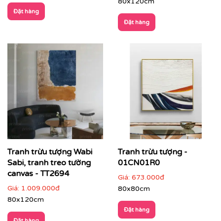
80x120cm
Đặt hàng
Đặt hàng
Tranh trừu tượng Wabi
Tranh trừu tượng -
Sabi, tranh treo tường
01CN01R0
canvas - TT2694
CHẤT LIỆU & CHẤT LƯỢNG TRANH PRINTEK
Giá:
673.000đ
Giá:
1.009.000đ
80x80cm
Tại
Printek
, mỗi bức tranh Indochine được sản xuất với
80x120cm
tiêu chuẩn cao:
Đặt hàng
✨
Chất liệu vải in cao cấp
Đặt hàng