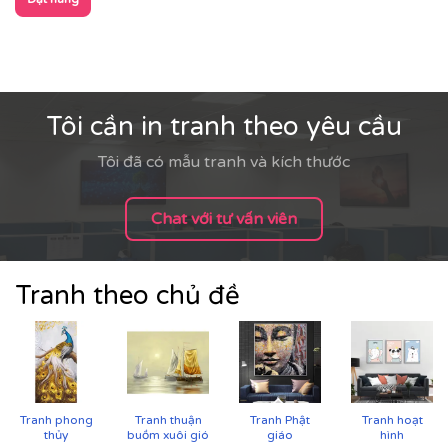
Vải canvas dày dặn, bề mặt sần nhẹ, giữ màu tốt,
không lo bạc phai màu.
Tăng độ bám mực, cho hình ảnh sắc nét, sống
động.
Tôi cần in tranh theo yêu cầu
Tôi đã có mẫu tranh và kích thước
Chat với tư vấn viên
Tranh theo chủ đề
Tranh phong
Tranh thuận
Tranh Phật
Tranh hoạt
thủy
buồm xuôi gió
giáo
hình