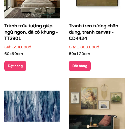
Văn phòng, phòng họp lãnh đạo
: thể hiện tư duy
sáng tạo và chuyên nghiệp
Trành trừu tượng giúp
Tranh treo tường chân
ngủ ngon, đã có khung -
dung, tranh canvas -
TT2901
CD4424
Giá:
654.000đ
Giá:
1.009.000đ
60x90cm
80x120cm
Đặt hàng
Đặt hàng