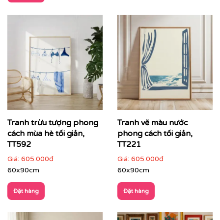
Điểm đặc trưng của tranh trừu tượng
Tự do trong hình thức
: không bị giới hạn bởi quy
tắc mô tả
Tạo điểm nhấn thị giác mạnh
: thu hút ánh nhìn
ngay từ cái nhìn đầu tiên
Tranh trừu tượng phong
Tranh vẽ màu nước
Dễ cá nhân hóa
: linh hoạt về màu sắc, bố cục, kích
cách mùa hè tối giản,
phong cách tối giản,
thước
TT592
TT221
Giàu giá trị cảm xúc
: mỗi người cảm nhận theo
Giá:
605.000đ
Giá:
605.000đ
cách riêng
60x90cm
60x90cm
Đặt hàng
Đặt hàng