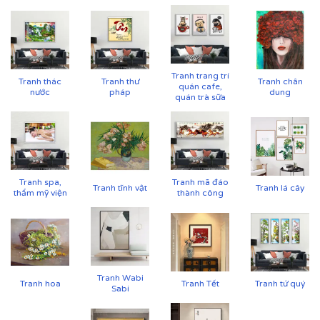
Tranh trang trí
Tranh thác
Tranh thư
Tranh chân
Cận cảnh tranh in trên chất liệu canvas công nghệ in
quán cafe,
nước
pháp
dung
UV
quán trà sữa
Tranh spa,
Tranh mã đáo
Tranh tĩnh vật
Tranh lá cây
thẩm mỹ viện
thành công
Tranh Wabi
Tranh hoa
Tranh Tết
Tranh tứ quý
Sabi