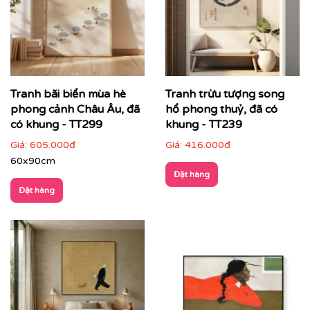
nhấn trung tâm
Tranh bãi biển mùa hè
Tranh trừu tượng song
phong cảnh Châu Âu, đã
hổ phong thuỷ, đã có
có khung - TT299
khung - TT239
Giá:
605.000đ
Giá:
416.000đ
60x90cm
Đặt hàng
Đặt hàng