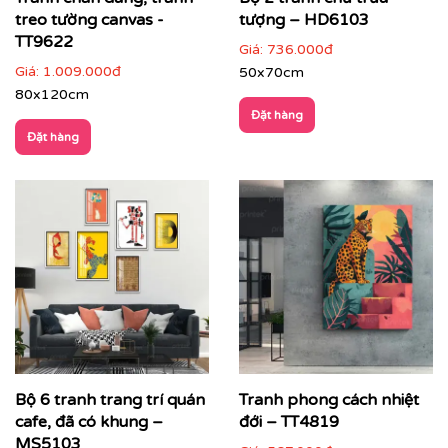
treo tường canvas -
tượng – HD6103
TT9622
Giá:
736.000đ
Giá:
1.009.000đ
50x70cm
80x120cm
Đặt hàng
Showroom, gallery, không gian trưng bày
: tạo
Đặt hàng
chiều sâu và nhịp điệu không gian
Bộ 6 tranh trang trí quán
Tranh phong cách nhiệt
cafe, đã có khung –
đới – TT4819
MS5103