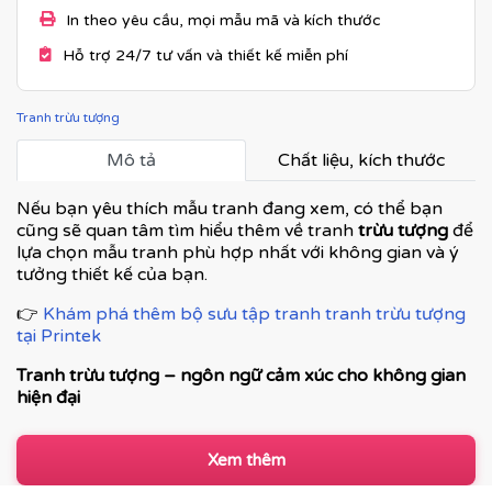
In theo yêu cầu, mọi mẫu mã và kích thước
Hỗ trợ 24/7 tư vấn và thiết kế miễn phí
Tranh trừu tượng
Mô tả
Chất liệu, kích thước
Nếu bạn yêu thích mẫu tranh đang xem, có thể bạn
cũng sẽ quan tâm tìm hiểu thêm về tranh
trừu tượng
để
lựa chọn mẫu tranh phù hợp nhất với không gian và ý
tưởng thiết kế của bạn.
👉
Khám phá thêm bộ sưu tập tranh tranh trừu tượng
tại Printek
Tranh trừu tượng – ngôn ngữ cảm xúc cho không gian
hiện đại
Tranh trừu tượng
không mô tả thế giới theo hình khối
cụ thể, mà truyền tải cảm xúc, nhịp điệu và chiều sâu
Xem thêm
thông qua màu sắc, đường nét và bố cục. Đây là dòng