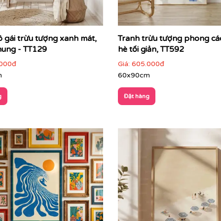
ô gái trừu tượng xanh mát,
Tranh trừu tượng phong c
hung - TT129
hè tối giản, TT592
000đ
Giá:
605.000đ
m
60x90cm
g
Đặt hàng