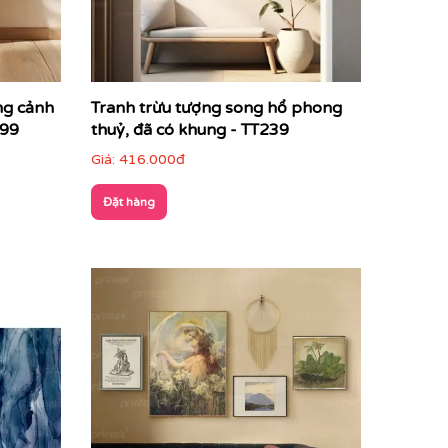
ng cảnh
Tranh trừu tượng song hổ phong
299
thuỷ, đã có khung - TT239
Giá:
416.000đ
Đặt hàng