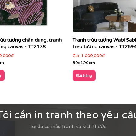
rừu tượng chân dung, tranh
Tranh trừu tượng Wabi Sabi
ờng canvas - TT2178
treo tường canvas - TT269
9.000đ
Giá:
1.009.000đ
cm
80x120cm
g
Đặt hàng
Tôi cần in tranh theo yêu cầ
Tôi đã có mẫu tranh và kích thước