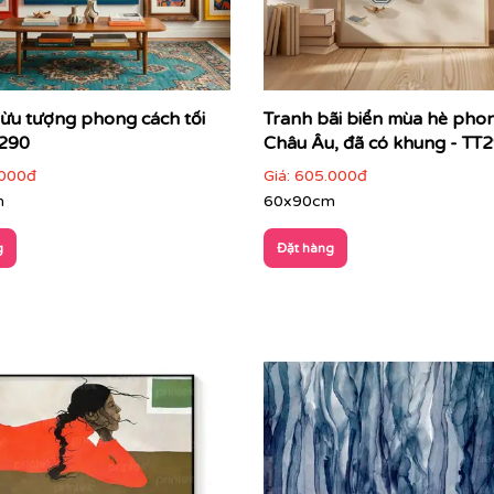
ởi quy tắc mô tả
nhìn ngay từ cái nhìn đầu tiên
rừu tượng phong cách tối
Tranh bãi biển mùa hè pho
T290
Châu Âu, đã có khung - TT
cục, kích thước
000đ
Giá:
605.000đ
heo cách riêng
m
60x90cm
g
Đặt hàng