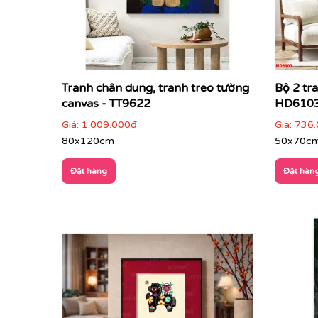
Tranh chân dung, tranh treo tường
Bộ 2 tr
Cách phối tranh trừu tượng với nội thất & khôn
canvas - TT9622
HD610
Tranh trừu tượng phù hợp với nhiều loại hình kh
Giá:
1.009.000đ
Giá:
736.
80x120cm
50x70c
Phòng khách hiện đại, căn hộ cao cấp
: là
Đặt hàng
Đặt hàn