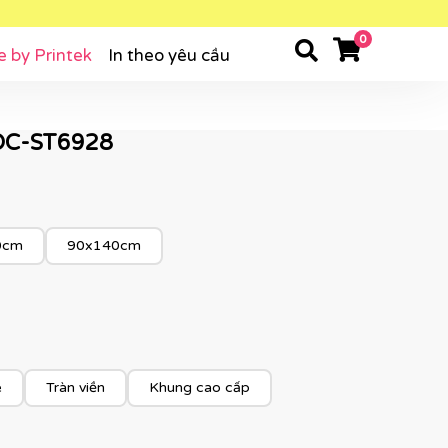
0
e by Printek
In theo yêu cầu
 - DC-ST6928
0cm
90x140cm
e
Tràn viền
Khung cao cấp