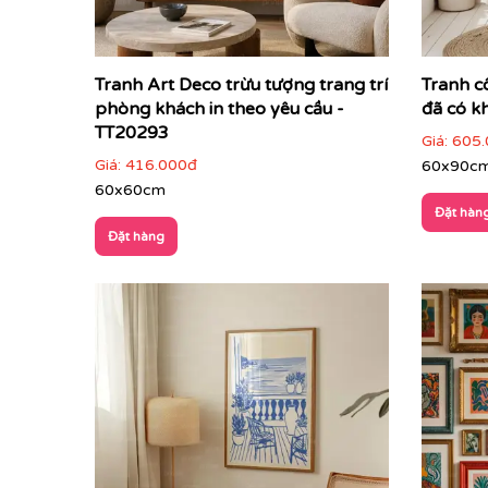
Tranh Art Deco trừu tượng trang trí
Tranh c
phòng khách in theo yêu cầu -
đã có k
TT20293
Giá:
605.
Giá:
416.000đ
60x90c
60x60cm
Đặt hàn
Đặt hàng