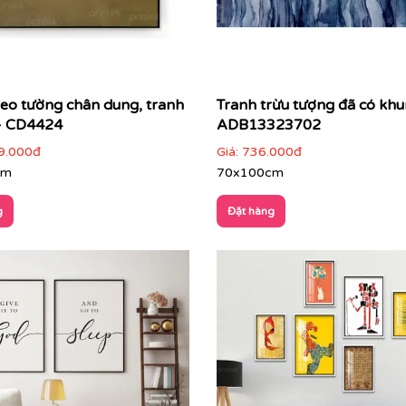
reo tường chân dung, tranh
Tranh trừu tượng đã có khu
- CD4424
ADB13323702
9.000đ
Giá:
736.000đ
cm
70x100cm
g
Đặt hàng