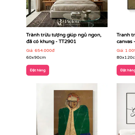
Trành trừu tượng giúp ngủ ngon,
Tranh t
đã có khung - TT2901
canvas 
Giá:
654.000đ
Giá:
1.00
60x90cm
80x120
Đặt hàng
Đặt hàn