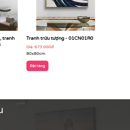
, tranh
Tranh trừu tượng - 01CN01R0
4
Giá:
673.000đ
80x80cm
Đặt hàng
u