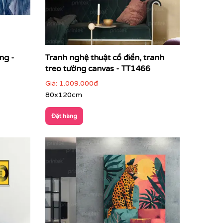
ng -
Tranh nghệ thuật cổ điển, tranh
treo tường canvas - TT1466
Giá:
1.009.000đ
80x120cm
Đặt hàng