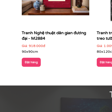
Tranh Nghệ thuật dân gian đương
Tranh t
đại - M2884
treo tư
Giá:
918.000đ
Giá:
1.00
90x90cm
80x120
Đặt hàng
Đặt hàn