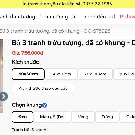
In tranh theo yêu cầu liên hệ: 0377 22 1985
anh dán tường
Tranh động lực
Tranh đèn led
Piclov
Bộ 3 tranh trừu tượng, đã có khung - DC-ST6928
Bộ 3 tranh trừu tượng, đã có khung
Giá:
756.000đ
Kích thước
40x60cm
60x90cm
70x100cm
80x12
Kích thước theo yêu cầu
Chọn khung
Click để xem màu khung
Đen
Màu gỗ (Be)
Vàng
Trắng
Caf
Tranh bộ: 3 tranh