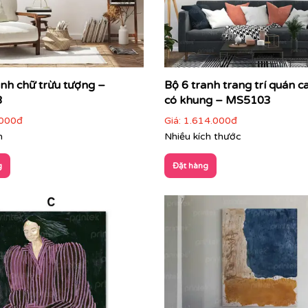
anh chữ trừu tượng –
Bộ 6 tranh trang trí quán ca
g gian
3
có khung – MS5103
ông gian:
000đ
Giá:
1.614.000đ
m
Nhiều kích thước
m điểm nhấn trung tâm
g
Đặt hàng