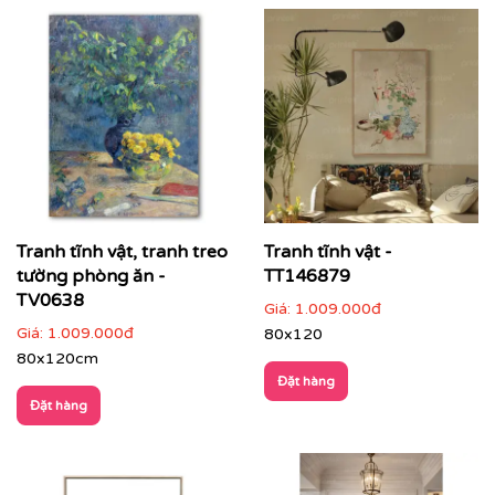
Tranh tĩnh vật, tranh treo
Tranh tĩnh vật -
tường phòng ăn -
TT146879
TV0638
Giá:
1.009.000đ
Giá:
1.009.000đ
80x120
80x120cm
Đặt hàng
Đặt hàng