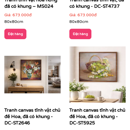
Tranh tĩnh vật hoa hồng
Tranh canvas tĩnh vật, đã
đã có khung – MS024
có khung - DC-ST4737
Giá:
673.000đ
Giá:
673.000đ
80x80cm
80x80cm
Đặt hàng
Đặt hàng
Tranh canvas tĩnh vật chủ
Tranh canvas tĩnh vật chủ
đề Hoa, đã có khung -
đề Hoa, đã có khung -
Với công nghệ in hiện đại, chúng tôi đảm bảo tái tạo lại
từng chi tiết nhỏ nhất của bức tranh, mang đến cho
DC-ST2646
DC-ST5925
bạn một sản phẩm hoàn hảo.