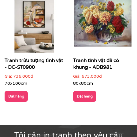
Tranh trừu tượng tĩnh vật
Tranh tĩnh vật đã có
- DC-ST0900
khung - ADB981
Giá:
736.000đ
Giá:
673.000đ
70x100cm
80x80cm
Đặt hàng
Đặt hàng
Tôi cần in tranh theo yêu cầu