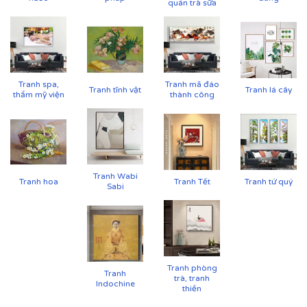
quán trà sữa
Tranh spa,
Tranh mã đáo
Tranh tĩnh vật
Tranh lá cây
thẩm mỹ viện
thành công
Tranh Wabi
Tranh hoa
Tranh Tết
Tranh tứ quý
Sabi
Tranh phòng
Tranh
trà, tranh
Indochine
thiền