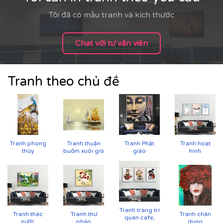
Tôi đã có mẫu tranh và kích thước
Chat với tư vấn viên
Tranh theo chủ đề
Tranh phong
Tranh thuận
Tranh Phật
Tranh hoạt
thủy
buồm xuôi gió
giáo
hình
Tranh trang trí
Tranh thác
Tranh thư
Tranh chân
quán cafe,
nước
pháp
dung