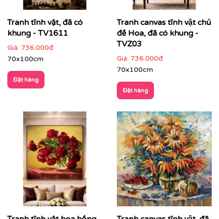
Tranh tĩnh vật, đã có
Tranh canvas tĩnh vật chủ
khung - TV1611
đề Hoa, đã có khung -
TVZ03
Giá:
736.000đ
Giá:
736.000đ
70x100cm
70x100cm
Đặt hàng
Đặt hàng