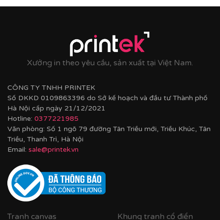
Xưởng in theo yêu cầu, sản xuất tại Việt Nam.
CÔNG TY TNHH PRINTEK
Số DKKD 0109863396 do Sở kế hoạch và đầu tư Thành phố
Hà Nội cấp ngày 21/12/2021
Hotline:
0377221985
Văn phòng: Số 1 ngõ 79 đường Tân Triều mới, Triều Khúc, Tân
Triều, Thanh Trì, Hà Nội
Email:
sale@printek.vn
Tranh canvas
Khung tranh cổ điển