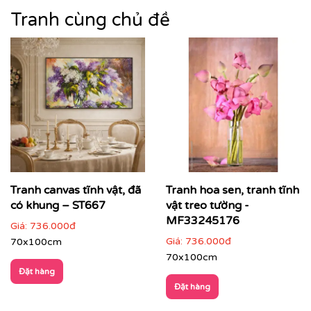
Tranh cùng chủ đề
Tranh canvas tĩnh vật, đã
Tranh hoa sen, tranh tĩnh
có khung – ST667
vật treo tường -
MF33245176
Giá:
736.000đ
Giá:
736.000đ
70x100cm
70x100cm
Đặt hàng
Đặt hàng