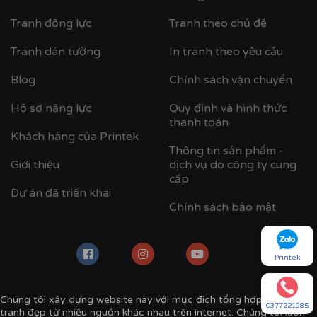
Tranh động lực
Tranh theo chủ đề
Tranh dán tường
In tranh theo yêu cầu
Blog
Chính sách vận chuyển
Hồ sơ năng lực
Quy định và hình thức
thanh toán
Khách hàng của Printek
Thông tin sản phẩm -
Giới thiệu
dịch vụ do công ty cung
cấp
Dự án đã triển khai
Chính sách bảo mật
Printek
Chúng tôi xây dựng website này với mục đích tổng hợp các mẫu
0377221985
tranh đẹp từ nhiều nguồn khác nhau trên internet. Chúng tôi luôn