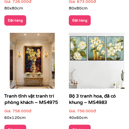
Giá:
726.000đ
Giá:
673.000đ
80x80cm
80x80cm
Đặt hàng
Đặt hàng
Printek còn hỗ trợ tư vấn miễn phí để giúp bạn chọn
được bức tranh phù hợp nhất với không gian và sở
thích của mình. Đặc biệt, chúng tôi còn cung cấp dịch
Tranh tĩnh vật tranh trí
Bộ 3 tranh hoa, đã có
vụ vận chuyển trên toàn quốc, giúp bạn tiết kiệm thời
phòng khách – MS4975
khung – MS4983
gian và công sức.
Giá:
756.000đ
Giá:
756.000đ
60x120cm
40x60cm